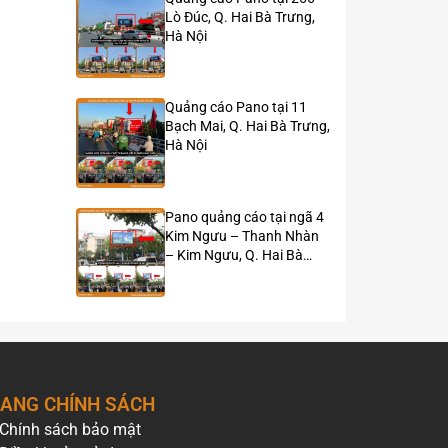
Lò Đúc, Q. Hai Bà Trưng,
Hà Nội
Quảng cáo Pano tại 11
Bạch Mai, Q. Hai Bà Trưng,
Hà Nội
Pano quảng cáo tại ngã 4
Kim Ngưu – Thanh Nhàn
– Kim Ngưu, Q. Hai Bà
Trưng, Hà Nội
ANG CHÍNH SÁCH
Chính sách bảo mật