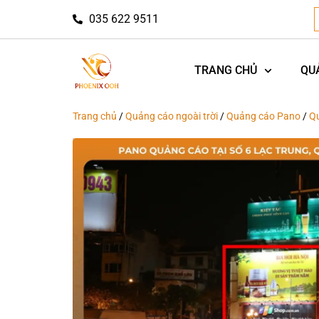
035 622 9511
TRANG CHỦ
QU
Trang chủ
/
Quảng cáo ngoài trời
/
Quảng cáo Pano
/
Q