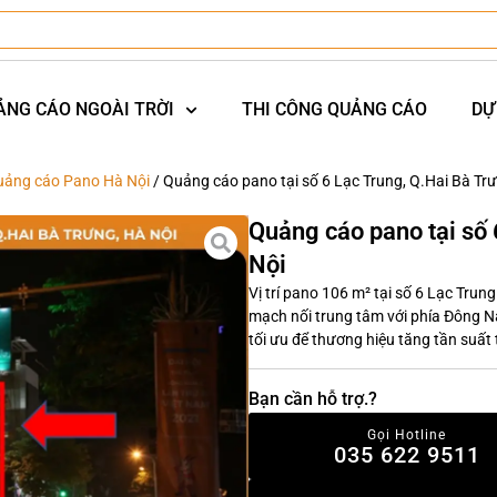
ẢNG CÁO NGOÀI TRỜI
THI CÔNG QUẢNG CÁO
DỰ
uảng cáo Pano Hà Nội
/ Quảng cáo pano tại số 6 Lạc Trung, Q.Hai Bà Tr
Quảng cáo pano tại số 
Nội
Vị trí pano 106 m² tại số 6 Lạc Trun
mạch nối trung tâm với phía Đông Na
tối ưu để thương hiệu tăng tần suất
Bạn cần hỗ trợ.?
Gọi Hotline
035 622 9511