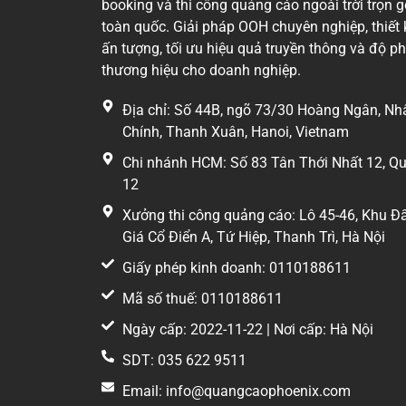
booking và thi công quảng cáo ngoài trời trọn g
toàn quốc. Giải pháp OOH chuyên nghiệp, thiết 
Điểm đáng chú ý của pano tại số 6 Lạc Trung 
ấn tượng, tối ưu hiệu quả truyền thông và độ p
vực này tập trung nhiều hoạt động kinh doanh, 
thương hiệu cho doanh nghiệp.
người qua lại ổn định vào cả ngày làm việc lẫn
Địa chỉ: Số 44B, ngõ 73/30 Hoàng Ngân, Nh
Đối với các thương hiệu hướng đến nhóm khách
Chính, Thanh Xuân, Hanoi, Vietnam
chạm với người tiêu dùng trong quá trình di c
Chi nhánh HCM: Số 83 Tân Thới Nhất 12, Q
Pano khổ lớn giúp tăng khả năng nhậ
12
Diện tích 106 m² mang lại không gian hiển thị 
Xưởng thi công quảng cáo: Lô 45-46, Khu Đ
và thông điệp ngắn gọn.
Giá Cổ Điển A, Tứ Hiệp, Thanh Trì, Hà Nội
Giấy phép kinh doanh: 0110188611
Trong quảng cáo ngoài trời, kích thước lớn kh
quy mô và mức độ đầu tư của doanh nghiệp. Kế
Mã số thuế: 0110188611
năng hiển thị rõ ràng vào buổi tối.
Ngày cấp: 2022-11-22 | Nơi cấp: Hà Nội
Ngành hàng phù hợp
SDT: 035 622 9511
Email: info@quangcaophoenix.com
Vị trí này thường được lựa chọn cho các chiến 