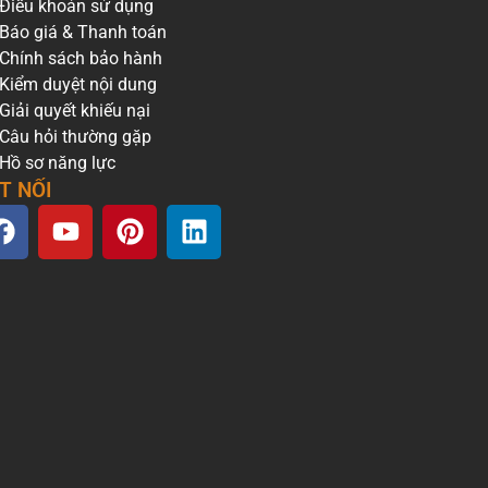
Điều khoản sử dụng
Báo giá & Thanh toán
h. Khu
Chính sách bảo hành
a lượng
Kiểm duyệt nội dung
Giải quyết khiếu nại
ểm
Câu hỏi thường gặp
Hồ sơ năng lực
T NỐI
 bật
 về
rì khả