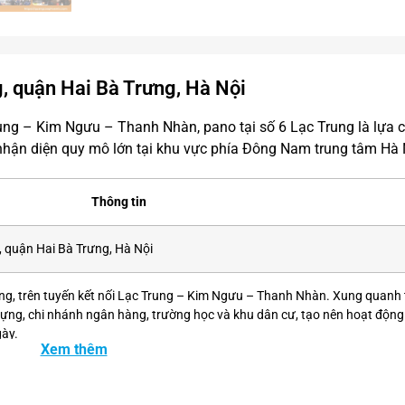
g, quận Hai Bà Trưng, Hà Nội
 Trung – Kim Ngưu – Thanh Nhàn, pano tại số 6 Lạc Trung là lựa 
hận diện quy mô lớn tại khu vực phía Đông Nam trung tâm Hà 
Thông tin
, quận Hai Bà Trưng, Hà Nội
ng, trên tuyến kết nối Lạc Trung – Kim Ngưu – Thanh Nhàn. Xung quanh
 dựng, chi nhánh ngân hàng, trường học và khu dân cư, tạo nên hoạt động
gày.
Xem thêm
ngày (theo số liệu do Phoenix OOH cung cấp)