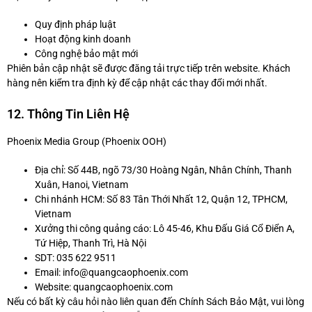
Quy định pháp luật
Hoạt động kinh doanh
Công nghệ bảo mật mới
Phiên bản cập nhật sẽ được đăng tải trực tiếp trên website. Khách
hàng nên kiểm tra định kỳ để cập nhật các thay đổi mới nhất.
12. Thông Tin Liên Hệ
Phoenix Media Group (Phoenix OOH)
Địa chỉ: Số 44B, ngõ 73/30 Hoàng Ngân, Nhân Chính, Thanh
Xuân, Hanoi, Vietnam
Chi nhánh HCM: Số 83 Tân Thới Nhất 12, Quận 12, TPHCM,
Vietnam
Xưởng thi công quảng cáo: Lô 45-46, Khu Đấu Giá Cổ Điển A,
Tứ Hiệp, Thanh Trì, Hà Nội
SDT: 035 622 9511
Email: info@quangcaophoenix.com
Website: quangcaophoenix.com
Nếu có bất kỳ câu hỏi nào liên quan đến Chính Sách Bảo Mật, vui lòng