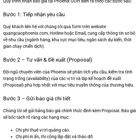
Quy trình nhận báo giá tại Phoenix OOH diễn ra theo các bước sau:
Bước 1: Tiếp nhận yêu cầu
Quý khách liên hệ với chúng tôi qua form trên website
quangcaophoenix.com, Hotline hoặc Email, cung cấp thông tin sơ bộ
về nhu cầu (ngành hàng, khu vực mục tiêu, ngân sách dự kiến, thời
gian chạy chiến dịch).
Bước 2 – Tư vấn & Đề xuất (Proposal)
Đội ngũ chuyên viên của Phoenix sẽ phân tích yêu cầu, kiểm tra tình
trạng trống (availability) của các vị trí và lập kế hoạch đề xuất
(Proposal) phù hợp nhất với mục tiêu truyền thông của thương hiệu.
Bước 3 – Gửi báo giá chi tiết
Chúng tôi sẽ gửi bảng báo giá chính thức đính kèm Proposal. Báo giá
sẽ bóc tách rõ ràng các hạng mục:
Chi phí thuê vị trí quảng cáo.
Chi phí in ấn, thi công lắp đặt và tháo dỡ.