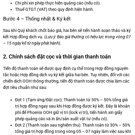
Chi phí xin phép thực hiện quảng cáo (nếu có).
Thuế GTGT (VAT) theo quy định hiện hành.
Bước 4 – Thống nhất & Ký kết
Sau khi Quý khách chốt báo giá, hai bên sẽ tiến hành soạn thảo và ký
kết Hợp đồng dịch vụ. (
Lưu ý: Báo giá thường có hiệu lực trong vòng 07
– 15 ngày kể từ ngày phát hành
).
2. Chính sách đặt cọc và thời gian thanh toán
Tiến độ thanh toán sẽ được quy định cụ thể trong Hợp đồng nguyên
tắc hoặc Hợp đồng dịch vụ ký kết giữa hai bên. Tuy nhiên, đối với các
chiến dịch OOH thông thường, tiến độ thanh toán được chia làm các
đợt tiêu chuẩn như sau:
Đợt 1 (Tạm ứng/Đặt cọc): Thanh toán từ 30% – 50% tổng giá
trị hợp đồng ngay sau khi Hợp đồng được ký kết. Đây là khoản
phí để Phoenix OOH giữ vị trí (lock vị trí), tiến hành xin giấy
phép quảng cáo và in ấn/sản xuất vật tư (nếu có).
Đợt 2 (Thanh toán sau nghiệm thu): Thanh toán từ 30% – 50%
tổng giá trị hợp đồng trong vòng 05 – 07 ngày làm việc sau khi