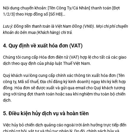
Nội dung chuyển khoản: [Tên Công Ty/Cá Nhân] thanh toán [Đợt
1/2/3] theo Hợp đồng số [Số HĐ]…
Lưu ý: Đồng tiền thanh toán là Việt Nam Đồng (VNĐ). Mọi chi phí chuyển
khoản do bên mua (Khách hàng) chi trả.
4. Quy định về xuất hóa đơn (VAT)
Chúng tôi cung cấp Hóa đơn điện tử (VAT) hợp lệ cho tất cả các giao
dịch theo quy định của pháp luật Thuế Việt Nam.
Quý khách vui lòng cung cấp chính xác thông tin xuất hóa đơn (Tên
công ty, Mã số thuế, Địa chỉ đăng ký kinh doanh) ngay khi ký kết hợp
đồng. Hóa đơn sẽ được xuất và gửi qua email cho Quý khách tương
ứng với từng đợt thanh toán hoặc sau khi nghiệm thu toàn bộ chiến
dịch.
5. Điều kiện hủy dịch vụ và hoàn tiền
Việc hủy bỏ chiến dịch quảng cáo ngoài trời ảnh hưởng trực tiếp đến
chi phí cơ hội, vật tư và thủ tục pháp lý. Do đó, chính sách hủy và