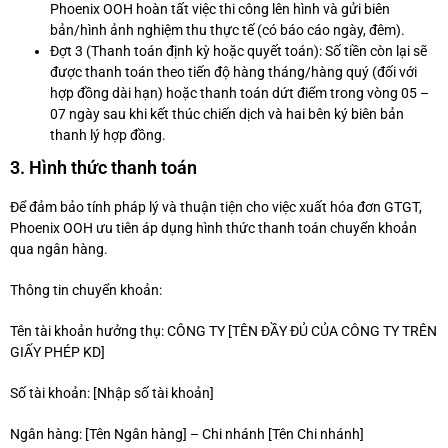
Phoenix OOH hoàn tất việc thi công lên hình và gửi biên
bản/hình ảnh nghiệm thu thực tế (có báo cáo ngày, đêm).
Đợt 3 (Thanh toán định kỳ hoặc quyết toán): Số tiền còn lại sẽ
được thanh toán theo tiến độ hàng tháng/hàng quý (đối với
hợp đồng dài hạn) hoặc thanh toán dứt điểm trong vòng 05 –
07 ngày sau khi kết thúc chiến dịch và hai bên ký biên bản
thanh lý hợp đồng.
3. Hình thức thanh toán
Để đảm bảo tính pháp lý và thuận tiện cho việc xuất hóa đơn GTGT,
Phoenix OOH ưu tiên áp dụng hình thức thanh toán chuyển khoản
qua ngân hàng.
Thông tin chuyển khoản:
Tên tài khoản hưởng thụ: CÔNG TY [TÊN ĐẦY ĐỦ CỦA CÔNG TY TRÊN
GIẤY PHÉP KD]
Số tài khoản: [Nhập số tài khoản]
Ngân hàng: [Tên Ngân hàng] – Chi nhánh [Tên Chi nhánh]