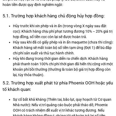
hoàn tiền được quy định nghiêm ngặt:
5.1. Trường hợp khách hàng chủ động hủy hợp đồng:
Hủy trước khi xin phép và in ấn (trong vòng X ngày sau đặt
cọc): Khách hàng chịu phí phạt tương đương 10% – 20% giá trị
hợp đồng, số tiền cọc còn lại sẽ được hoàn trả.
Hủy sau khi đã có giấy phép và in ấn maquette (chưa thi công):
Khách hàng sẽ mất toàn bộ số tiền tạm ứng (Đợt 1) để bù đắp
chi phí sản xuất và thủ tục hành chính.
Hủy khi đang trong thời gian diễn ra chiến dịch: Khách hàng
phải thanh toán 100% chi phí thời gian đã hiển thị cộng với một
khoản phí bồi thường (thường là toàn bộ giá trị hợp đồng còn
lại, tùy thỏa thuận).
5.2. Trường hợp xuất phát từ phía Phoenix OOH hoặc yếu
tố khách quan:
Sự cố bất khả kháng (Thiên tai, bão lụt, quy hoạch từ Cơ quan
Nhà nước): Nếu vị trí quảng cáo buộc phải tháo dỡ, Phoenix
OOH có trách nhiệm đề xuất vị trí khác tương đương. Nếu
khách hàng không đồng ý, chúng tôi sẽ hoàn trả lại số tiền