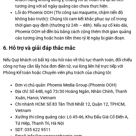
tương ứng với số ngày quảng cáo chưa thực hiện.
Lỗi do Phoenix OOH (Thi công sai maquette, chậm tiến độ
không báo trước): Chúng tôi cam kết khắc phục sự cố trong
thời gian quy định (thường từ 24h – 48h). Nếu sự cố kéo dài,
Phoenix OOH sẽ đền bù bằng cách cộng thêm thời gian quảng
cáo tương ứng hoặc hoàn tiền theo tỷ lệ ngày bị gián đoạn.
6. Hỗ trợ và giải đáp thắc mắc
Nếu Quý khách có bất kỳ câu hỏi nào về thủ tục thanh toán, đối chiếu
công nợ hay cần lấy hóa đơn điện tử, vui lòng liên hệ trực tiếp với
Phòng Kế toán hoặc Chuyên viên phụ trách của chúng tôi:
Đơn vị chủ quản: Phoenix Media Group (Phoenix OOH)
Địa chỉ: Số 44B, ngõ 73/30 Hoàng Ngân, Nhân Chính, Thanh
Xuân, Hanoi, Vietnam
Chi nhánh HCM: Số 83 Tân Thới Nhất 12, Quận 12, TPHCM,
Vietnam
Xưởng thi công quảng cáo: Lô 45-46, Khu Đấu Giá Cổ Điển A,
Tứ Hiệp, Thanh Trì, Hà Nội
SDT: 035 622 9511
Email: info@quangcaophoenix.com