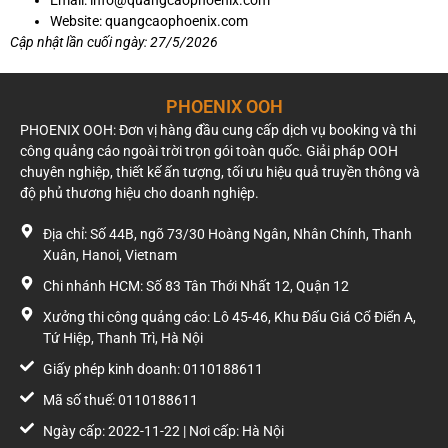
Website: quangcaophoenix.com
Cập nhật lần cuối ngày: 27/5/2026
PHOENIX OOH
PHOENIX OOH: Đơn vị hàng đầu cung cấp dịch vụ booking và thi
công quảng cáo ngoài trời trọn gói toàn quốc. Giải pháp OOH
chuyên nghiệp, thiết kế ấn tượng, tối ưu hiệu quả truyền thông và
độ phủ thương hiệu cho doanh nghiệp.
Địa chỉ: Số 44B, ngõ 73/30 Hoàng Ngân, Nhân Chính, Thanh
Xuân, Hanoi, Vietnam
Chi nhánh HCM: Số 83 Tân Thới Nhất 12, Quận 12
Xưởng thi công quảng cáo: Lô 45-46, Khu Đấu Giá Cổ Điển A,
Tứ Hiệp, Thanh Trì, Hà Nội
Giấy phép kinh doanh: 0110188611
Mã số thuế: 0110188611
Ngày cấp: 2022-11-22 | Nơi cấp: Hà Nội