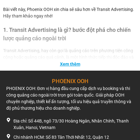
Bài viết này, Phoenix OOH xin chia sẻ sâu hơn về Transit Advertising.
Hãy tham khảo ngay nhé!
1. Transit Advertising là gì? bước đột phá cho chiến
lược quảng cáo ngoài trời
Transit Advertising, hay còn gọi là quảng cáo trên phương tiện công
cộng hoặc quảng cáo quá cảnh, là một hình thức tiếp thị độc đáo và
hiệu quả. Nó tận dụng không gian trên các phương tiện giao thông
Xem thêm
công cộng như xe buýt, taxi, tàu điện ngầm, tàu hỏa, xe khách, xe tải,
thậm chí cả máy bay, cũng như các khu vực hạ tầng giao thông như
PHOENIX OOH
nhà chờ xe buýt, ga tàu, sân bay, bến xe, trạm xăng, cầu vượt hay
PHOENIX OOH: Đơn vị hàng đầu cung cấp dịch vụ booking và thi
hầm chui để truyền tải thông điệp quảng cáo đến đông đảo công
công quảng cáo ngoài trời trọn gói toàn quốc. Giải pháp OOH
chúng.
chuyên nghiệp, thiết kế ấn tượng, tối ưu hiệu quả truyền thông và
độ phủ thương hiệu cho doanh nghiệp.
Những thông điệp này có thể xuất hiện dưới nhiều dạng thức sáng
tạo: từ đồ họa ấn tượng, văn bản, thông tin trực quan, đến video hiển
Địa chỉ: Số 44B, ngõ 73/30 Hoàng Ngân, Nhân Chính, Thanh
thị trên màn hình LCD hoặc plasma đặt bên trong các phương tiện
Xuân, Hanoi, Vietnam
hay tại nhà chờ. Mục tiêu cuối cùng của Transit Advertising là thu hút
sự chú ý của khách hàng tiềm năng và giúp họ ghi nhớ về sản phẩm,
Chi nhánh HCM: Số 83 Tân Thới Nhất 12, Quận 12