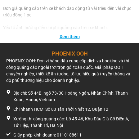
Đơn giá quảng cáo trên xe khách dao động từ vài triệu đến vài chục
triệu đồng 1 xe.
Yếu tố ảnh hưởng đến chi phí quảng cáo trên xe khách.
Xem thêm
Đơn giá quảng cáo trên xe khách sẽ phụ thuộc vào tuyến xe và khu
vực triển khai chiến dịch. Các tuyến hot, thường xuyên hoạt động và
PHOENIX OOH
đi qua khu vực sầm uất sẽ có báo giá cao hơn.
PHOENIX OOH: Đơn vị hàng đầu cung cấp dịch vụ booking và thi
Hãy liên hệ ngay với Phoenix Media Group để được tư vấn và nhận
công quảng cáo ngoài trời trọn gói toàn quốc. Giải pháp OOH
báo giá quảng cáo trên xe khách nhanh nhất nhé!
chuyên nghiệp, thiết kế ấn tượng, tối ưu hiệu quả truyền thông và
độ phủ thương hiệu cho doanh nghiệp.
Địa chỉ: Số 44B, ngõ 73/30 Hoàng Ngân, Nhân Chính, Thanh
Xuân, Hanoi, Vietnam
Chi nhánh HCM: Số 83 Tân Thới Nhất 12, Quận 12
Xưởng thi công quảng cáo: Lô 45-46, Khu Đấu Giá Cổ Điển A,
Tứ Hiệp, Thanh Trì, Hà Nội
Giấy phép kinh doanh: 0110188611