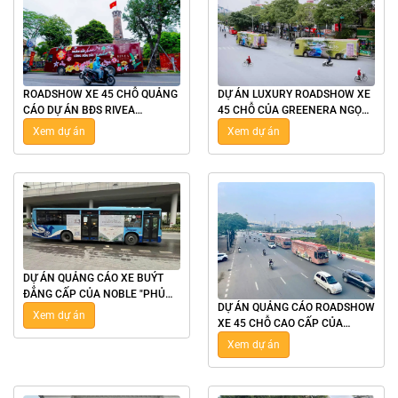
ROADSHOW XE 45 CHỖ QUẢNG
DỰ ÁN LUXURY ROADSHOW XE
CÁO DỰ ÁN BĐS RIVEA
45 CHỖ CỦA GREENERA NGỌC
RESIDENCES DỊP 8/3 CHO TẬP
HỒI "PHỦ SÓNG" ẤN TƯỢNG TẠI
Xem dự án
Xem dự án
ĐOÀN TÂN Á ĐẠI THÀNH
HÀ NỘI
DỰ ÁN QUẢNG CÁO XE BUÝT
ĐẲNG CẤP CỦA NOBLE "PHỦ
DỰ ÁN QUẢNG CÁO ROADSHOW
SÓNG" ẤN TƯỢNG TẠI HÀ NỘI
Xem dự án
XE 45 CHỖ CAO CẤP CỦA
NOBLE "PHỦ SÓNG" ẤN TƯỢNG
Xem dự án
TẠI HÀ NỘI