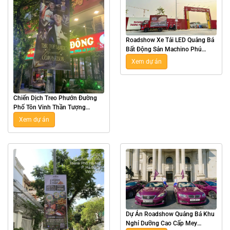
Roadshow Xe Tải LED Quảng Bá
Bất Động Sản Machino Phú
Xuân Tại Thái Bình
Xem dự án
Chiến Dịch Treo Phướn Đường
Phố Tôn Vinh Thần Tượng
Esports Zeus Tại Hà Nội
Xem dự án
Dự Án Roadshow Quảng Bá Khu
Nghỉ Dưỡng Cao Cấp Mey