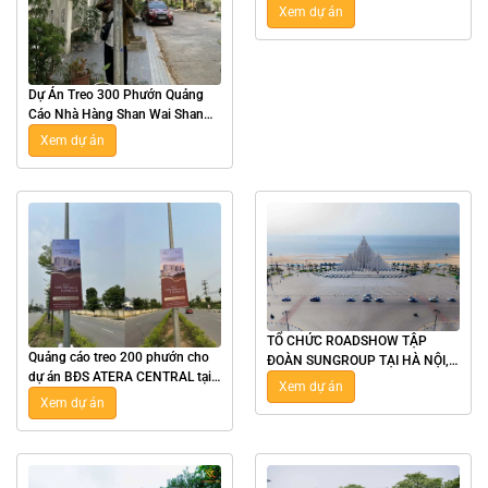
Retreat Bãi Lữ Tại Nghệ An
Xem dự án
Dự Án Treo 300 Phướn Quảng
Cáo Nhà Hàng Shan Wai Shan
Hot Pot Tại Hà Nội
Xem dự án
TỔ CHỨC ROADSHOW TẬP
Quảng cáo treo 200 phướn cho
ĐOÀN SUNGROUP TẠI HÀ NỘI,
dự án BĐS ATERA CENTRAL tại
TPHCM, NHA TRANG, VŨNG
Xem dự án
Hưng Yên
TÀU
Xem dự án