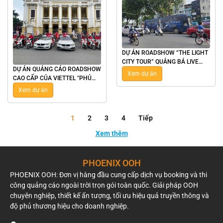
DỰ ÁN ROADSHOW “THE LIGHT
CITY TOUR” QUẢNG BÁ LIVE
DỰ ÁN QUẢNG CÁO ROADSHOW
CONCERT SEE THE LIGHT CỦA
Xem dự án
CAO CẤP CỦA VIETTEL "PHỦ
MỸ TÂM TẠI HÀ NỘI
SÓNG" ẤN TƯỢNG TẠI HÀ NỘI &
Xem dự án
TP.HCM
1
2
3
4
Tiếp
Xem thêm
PHOENIX OOH
PHOENIX OOH: Đơn vị hàng đầu cung cấp dịch vụ booking và thi
công quảng cáo ngoài trời trọn gói toàn quốc. Giải pháp OOH
chuyên nghiệp, thiết kế ấn tượng, tối ưu hiệu quả truyền thông và
độ phủ thương hiệu cho doanh nghiệp.