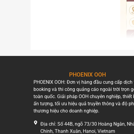
PHOENIX OOH
Bảng 
PHOENIX OOH: Đơn vị hàng đầu cung cấp dịch
Chi ph
booking và thi công quảng cáo ngoài trời trọn g
phụ th
toàn quốc. Giải pháp OOH chuyên nghiệp, thiết 
thước 
ấn tượng, tối ưu hiệu quả truyền thông và độ p
thương hiệu cho doanh nghiệp.
Để nhậ
mới nh
Địa chỉ: Số 44B, ngõ 73/30 Hoàng Ngân, Nh
Chính, Thanh Xuân, Hanoi, Vietnam