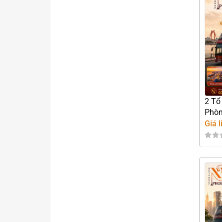
2 Tổ
Phò
Giá l