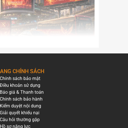
ANG CHÍNH SÁCH
Chính sách bảo mật
c triệu đến hàng tỷ đồng mỗi năm. Mức giá này
Điều khoản sử dụng
 hình LED…), vị trí đặt quảng cáo đắc địa, kích
Báo giá & Thanh toán
Chính sách bảo hành
Kiểm duyệt nội dung
ham khảo ngay bảng
giá quảng cáo ngoài trời
Giải quyết khiếu nại
Câu hỏi thường gặp
Hồ sơ năng lực