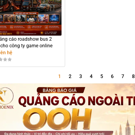
ảng cáo roadshow bus 2
 cho công ty game online
iên hệ
1
2
3
4
5
6
7
8