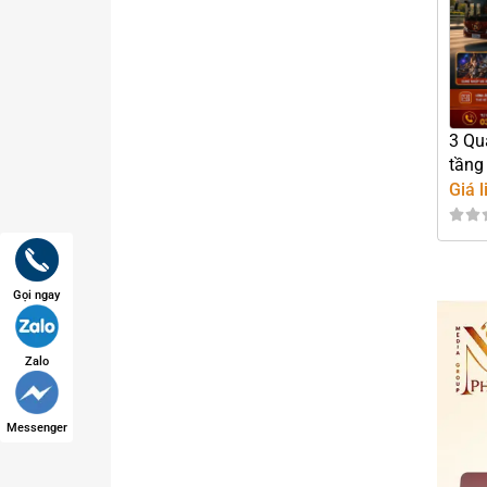
3 Qu
tầng
Giá l
Gọi ngay
Zalo
Messenger