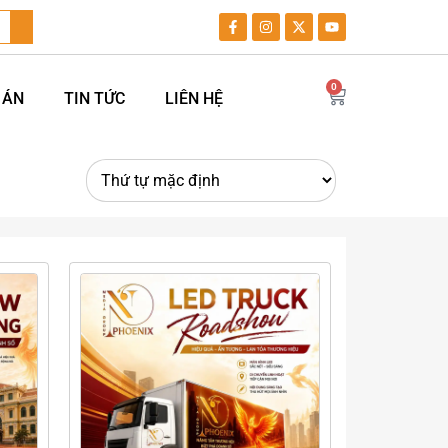
0
 ÁN
TIN TỨC
LIÊN HỆ