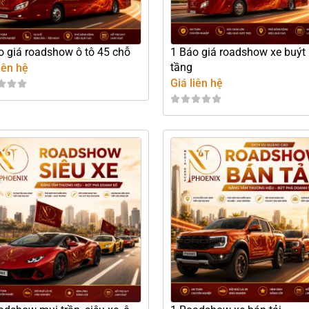
o giá roadshow ô tô 45 chỗ
1 Báo giá roadshow xe buýt
tầng
iên hệ
Giá liên hệ