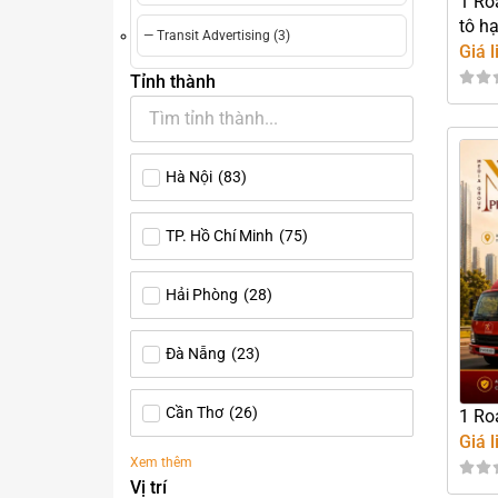
1 Ro
tô h
— Transit Advertising (3)
Giá l
Tỉnh thành
Hà Nội
(
83
)
TP. Hồ Chí Minh
(
75
)
Hải Phòng
(
28
)
Đà Nẵng
(
23
)
Cần Thơ
(
26
)
1 Ro
Giá l
Xem thêm
Vị trí