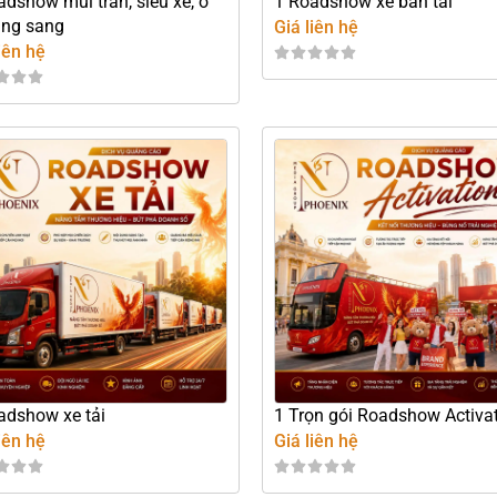
adshow mui trần, siêu xe, ô
1 Roadshow xe bán tải
ạng sang
Giá liên hệ
iên hệ
adshow xe tải
1 Trọn gói Roadshow Activa
iên hệ
Giá liên hệ