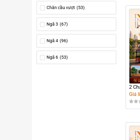
Chân cầu vượt
(
53
)
Ngã 3
(
67
)
Ngã 4
(
96
)
Ngã 6
(
53
)
2 Ch
Giá l