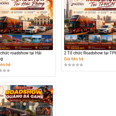
 chức roadshow tại Hải
2 Tổ chức Roadshow tại T
ng
Giá liên hệ
iên hệ