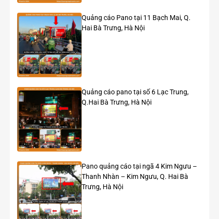
Quảng cáo Pano tại 11 Bạch Mai, Q.
Diện tích hiển thị
105 m²
Hai Bà Trưng, Hà Nội
Hệ thống chiếu sáng
14 bộ đèn LED công suất 100W
Thời gian chiếu sáng
18:00 – 22:00 (4 giờ/ngày)
Lưu lượng giao thông
Khoảng 500.000 lượt phương
Quảng cáo pano tại số 6 Lạc Trung,
ước tính
tiện/ngày
Q.Hai Bà Trưng, Hà Nội
Thời hạn báo giá
01 năm
Giá thuê (chưa bao
1.400.000.000 VNĐ/năm
gồm VAT)
Pano quảng cáo tại ngã 4 Kim Ngưu –
Thanh Nhàn – Kim Ngưu, Q. Hai Bà
Điểm nổi bật
Trưng, Hà Nội
Nằm trên một trong những nút giao thông đông đúc
của quận Hai Bà Trưng.