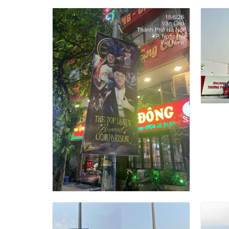
Chiến Dịch Treo Phướn Đường
Road
Phố Tôn Vinh Thần Tượng
Bá B
Esports Zeus Tại Hà Nội
Xuân
Quảng cáo treo 200 phướn cho
TỔ 