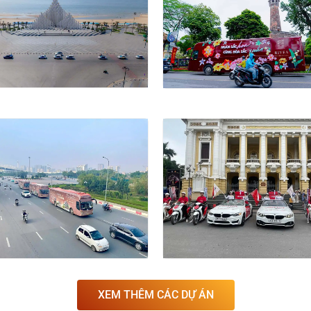
N SUNGROUP TẠI HÀ NỘI,
CÁO DỰ ÁN BĐS RIVEA
CM, NHA TRANG, VŨNG
RESIDENCES DỊP 8/3 CHO
ĐOÀN TÂN Á ĐẠI THÀNH
ÁN QUẢNG CÁO
DỰ ÁN QUẢNG CÁO
DSHOW XE 45 CHỖ CAO
ROADSHOW CAO CẤP CỦ
 CỦA NOBLE “PHỦ SÓNG”
VIETTEL “PHỦ SÓNG” ẤN
TƯỢNG TẠI HÀ NỘI
TƯỢNG TẠI HÀ NỘI & TP.
XEM THÊM CÁC DỰ ÁN