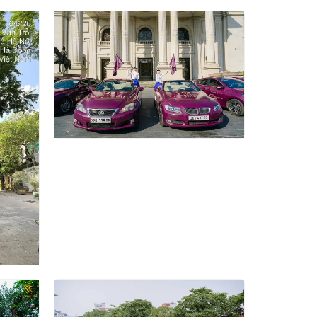
ảng
Dự Án Roadshow Quảng Bá
han
Khu Nghỉ Dưỡng Cao Cấp Mey
Retreat Bãi Lữ Tại Nghệ An
UẢNG
DỰ ÁN LUXURY ROADSHOW XE