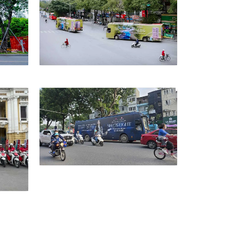
45 CHỖ CỦA GREENERA NGỌC
 TẬP
HỒI “PHỦ SÓNG” ẤN TƯỢNG
TẠI HÀ NỘI
DỰ ÁN ROADSHOW “THE
A
LIGHT CITY TOUR” QUẢNG BÁ
LIVE CONCERT SEE THE LIGHT
HCM
CỦA MỸ TÂM TẠI HÀ NỘI