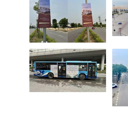
dự án BĐS ATERA CENTRAL tại
ĐOÀ
Hưng Yên
TPH
TÀU
DỰ ÁN QUẢNG CÁO XE BUÝT
DỰ 
ĐẲNG CẤP CỦA NOBLE “PHỦ
ROA
SÓNG” ẤN TƯỢNG TẠI HÀ NỘI
CẤP
ẤN 