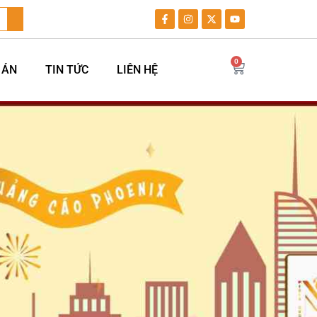
0
 ÁN
TIN TỨC
LIÊN HỆ