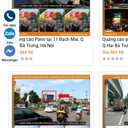
Gọi ngay
Quảng cáo Pano tại 11 Bạch Mai, Q.
Quảng cáo pa
Zalo
Hai Bà Trưng, Hà Nội
Q.Hai Bà Trư
Giá liên hệ
Giá liên hệ
Messenger