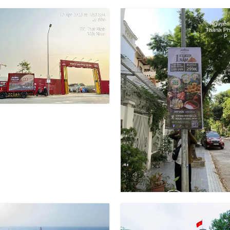
show Xe Tải LED Quảng
Dự Án Treo 300 Phướn Qu
ất Động Sản Machino Phú
Cáo Nhà Hàng Shan Wai S
 Tại Thái Bình
Hot Pot Tại Hà Nội
CHỨC ROADSHOW TẬP
ROADSHOW XE 45 CHỖ Q