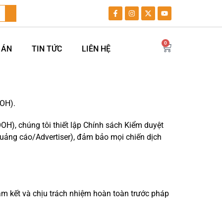
0
 ÁN
TIN TỨC
LIÊN HỆ
OOH).
 (OOH), chúng tôi thiết lập Chính sách Kiểm duyệt
uảng cáo/Advertiser), đảm bảo mọi chiến dịch
am kết và chịu trách nhiệm hoàn toàn trước pháp