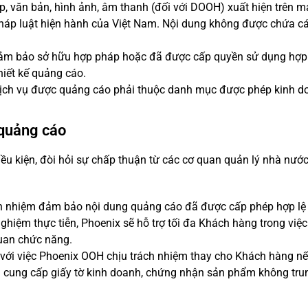
, văn bản, hình ảnh, âm thanh (đối với DOOH) xuất hiện trên m
áp luật hiện hành của Việt Nam. Nội dung không được chứa các 
ảm bảo sở hữu hợp pháp hoặc đã được cấp quyền sử dụng hợp lệ 
hiết kế quảng cáo.
ch vụ được quảng cáo phải thuộc danh mục được phép kinh doa
 quảng cáo
điều kiện, đòi hỏi sự chấp thuận từ các cơ quan quản lý nhà nướ
ch nhiệm đảm bảo nội dung quảng cáo đã được cấp phép hợp lệ t
hiệm thực tiễn, Phoenix sẽ hỗ trợ tối đa Khách hàng trong việc 
uan chức năng.
 với việc Phoenix OOH chịu trách nhiệm thay cho Khách hàng n
 cung cấp giấy tờ kinh doanh, chứng nhận sản phẩm không tru