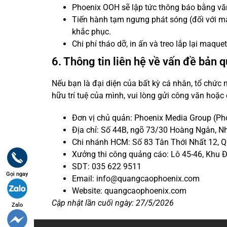
Phoenix OOH sẽ lập tức thông báo bằng v
Tiến hành tạm ngưng phát sóng (đối với màn
khắc phục.
Chi phí tháo dỡ, in ấn và treo lắp lại maqu
6. Thông tin liên hệ về vấn đề bản 
Nếu bạn là đại diện của bất kỳ cá nhân, tổ chứ
hữu trí tuệ của mình, vui lòng gửi công văn hoặc
Đơn vị chủ quản: Phoenix Media Group (P
Địa chỉ: Số 44B, ngõ 73/30 Hoàng Ngân, N
Chi nhánh HCM: Số 83 Tân Thới Nhất 12, 
Xưởng thi công quảng cáo: Lô 45-46, Khu Đấ
SDT: 035 622 9511
Gọi ngay
Email: info@quangcaophoenix.com
Website: quangcaophoenix.com
Cập nhật lần cuối ngày: 27/5/2026
Zalo