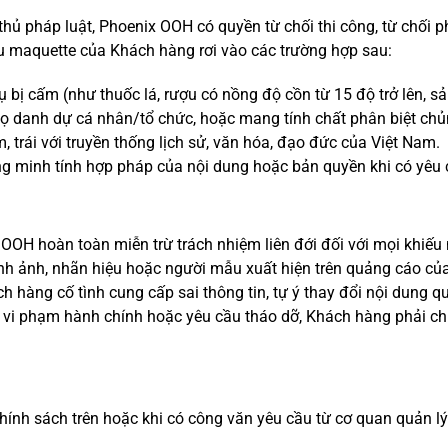
 thủ pháp luật, Phoenix OOH có quyền từ chối thi công, từ chối
ếu maquette của Khách hàng rơi vào các trường hợp sau:
bị cấm (như thuốc lá, rượu có nồng độ cồn từ 15 độ trở lên, sản
ọ danh dự cá nhân/tổ chức, hoặc mang tính chất phân biệt chủn
 trái với truyền thống lịch sử, văn hóa, đạo đức của Việt Nam.
 minh tính hợp pháp của nội dung hoặc bản quyền khi có yêu 
OH hoàn toàn miễn trừ trách nhiệm liên đới đối với mọi khiếu n
nh ảnh, nhãn hiệu hoặc người mẫu xuất hiện trên quảng cáo củ
h hàng cố tình cung cấp sai thông tin, tự ý thay đổi nội dung 
t vi phạm hành chính hoặc yêu cầu tháo dỡ, Khách hàng phải ch
hính sách trên hoặc khi có công văn yêu cầu từ cơ quan quản l