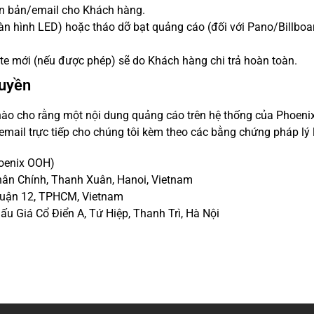
ăn bản/email cho Khách hàng.
 hình LED) hoặc tháo dỡ bạt quảng cáo (đối với Pano/Billboard
ette mới (nếu được phép) sẽ do Khách hàng chi trả hoàn toàn.
quyền
c nào cho rằng một nội dung quảng cáo trên hệ thống của Phoe
 email trực tiếp cho chúng tôi kèm theo các bằng chứng pháp lý 
hoenix OOH)
hân Chính, Thanh Xuân, Hanoi, Vietnam
Quận 12, TPHCM, Vietnam
u Giá Cổ Điển A, Tứ Hiệp, Thanh Trì, Hà Nội