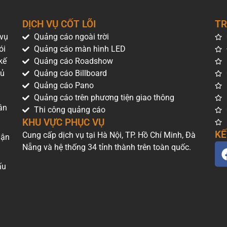
DỊCH VỤ CỐT LÕI
TR
 vụ
Quảng cáo ngoài trời
ói
Quảng cáo màn hình LED
kế
Quảng cáo Roadshow
hủ
Quảng cáo Billboard
Quảng cáo Pano
Quảng cáo trên phương tiện giao thông
ân
Thi công quảng cáo
KHU VỰC PHỤC VỤ
KẾ
Cung cấp dịch vụ tại Hà Nội, TP. Hồ Chí Minh, Đà
uận
Nẵng và hệ thống 34 tỉnh thành trên toàn quốc.
ấu