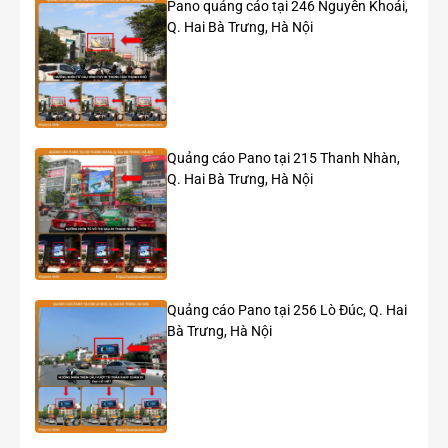
Pano quảng cáo tại 246 Nguyễn Khoái,
Q. Hai Bà Trưng, Hà Nội
Vị trí tại ngã ba Võ Thị Sáu – Thanh Nhàn với tầm nhìn
thông thoáng từ nhiều hướng.
Đối diện Công viên Thanh Nhàn và Bệnh viện Thanh
Nhàn, nơi tập trung lượng lớn người dân và phương
tiện mỗi ngày.
Gần khu vực kinh doanh vật liệu xây dựng, showroom,
Quảng cáo Pano tại 215 Thanh Nhàn,
cửa hàng và nhiều tuyến đường kết nối trung tâm Hà
Q. Hai Bà Trưng, Hà Nội
Nội.
Phù hợp triển khai các chiến dịch quảng bá thương
hiệu dài hạn, ra mắt sản phẩm, bất động sản, tài chính,
ngân hàng, ô tô, xe máy, bảo hiểm, vật liệu xây dựng và
hàng tiêu dùng.
Lưu lượng giao thông
Quảng cáo Pano tại 256 Lò Đúc, Q. Hai
Bà Trưng, Hà Nội
Ước tính lưu lượng: khoảng 50.000 phương tiện/ngày.
Mật độ giao thông ổn định trong cả giờ cao điểm và
khung giờ buổi tối, giúp quảng cáo tiếp cận lượng lớn
người tham gia giao thông mỗi ngày.
Thông số kỹ thuật