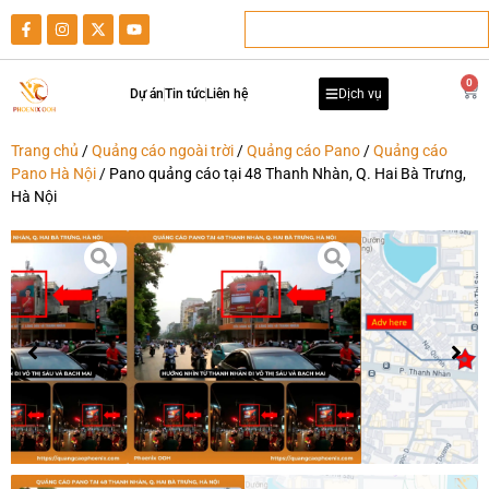
0
Dự án
Tin tức
Liên hệ
Dịch vụ
Trang chủ
/
Quảng cáo ngoài trời
/
Quảng cáo Pano
/
Quảng cáo
Pano Hà Nội
/ Pano quảng cáo tại 48 Thanh Nhàn, Q. Hai Bà Trưng,
Hà Nội