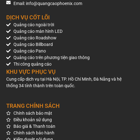
động sản, ngân hàng, bảo hiểm, ô tô, xe máy, bệnh viện, giáo
Email: info@quangcaophoenix.com
dục và các doanh nghiệp muốn gia tăng mức độ nhận diện
tại khu vực nội thành Hà Nội.
DỊCH VỤ CỐT LÕI
Quảng cáo ngoài trời
Quảng cáo màn hình LED
Quảng cáo Roadshow
Quảng cáo Billboard
Quảng cáo Pano
Quảng cáo trên phương tiện giao thông
Thi công quảng cáo
KHU VỰC PHỤC VỤ
Cung cấp dịch vụ tại Hà Nội, TP. Hồ Chí Minh, Đà Nẵng và hệ
thống 34 tỉnh thành trên toàn quốc.
TRANG CHÍNH SÁCH
Chính sách bảo mật
Điều khoản sử dụng
Báo giá & Thanh toán
Chính sách bảo hành
Kiểm duyệt nội dung