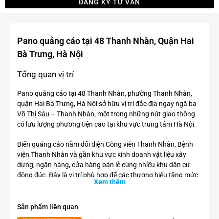
ĐĂNG KÝ TƯ VẤN
Pano quảng cáo tại 48 Thanh Nhàn, Quận Hai
Bà Trưng, Hà Nội
Tổng quan vị trí
Pano quảng cáo tại 48 Thanh Nhàn, phường Thanh Nhàn,
quận Hai Bà Trưng, Hà Nội sở hữu vị trí đắc địa ngay ngã ba
Võ Thị Sáu – Thanh Nhàn, một trong những nút giao thông
có lưu lượng phương tiện cao tại khu vực trung tâm Hà Nội.
Biển quảng cáo nằm đối diện Công viên Thanh Nhàn, Bệnh
viện Thanh Nhàn và gần khu vực kinh doanh vật liệu xây
dựng, ngân hàng, cửa hàng bán lẻ cùng nhiều khu dân cư
đông đúc. Đây là vị trí phù hợp để các thương hiệu tăng mức
Xem thêm
độ nhận diện với nhiều nhóm khách hàng khác nhau, từ
người đi làm, hộ gia đình đến khách hàng doanh nghiệp.
Sản phẩm liên quan
Điểm nổi bật của vị trí