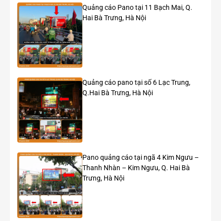
Quảng cáo Pano tại 11 Bạch Mai, Q.
Hạng mục
Thông tin
Hai Bà Trưng, Hà Nội
Địa chỉ
48 Thanh Nhàn, Quận Hai Bà Trưng,
Hà Nội
Loại hình
Pano quảng cáo ngoài trời
Quảng cáo pano tại số 6 Lạc Trung,
Q.Hai Bà Trưng, Hà Nội
Kết cấu
Khung thép, mặt bạt Hiflex
Kích thước
9 m (W) × 7 m (H)
Diện tích hiển thị
63 m²
Pano quảng cáo tại ngã 4 Kim Ngưu –
Thanh Nhàn – Kim Ngưu, Q. Hai Bà
Số mặt
01 mặt
Trưng, Hà Nội
Hệ thống chiếu
10 bộ đèn LED 100W
sáng