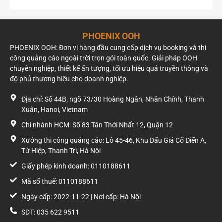
Thời gian chiếu
18:00 – 22:00 (4 giờ/ngày)
sáng
PHOENIX OOH
Giá thuê pano quảng cáo
PHOENIX OOH: Đơn vị hàng đầu cung cấp dịch vụ booking và thi
công quảng cáo ngoài trời trọn gói toàn quốc. Giải pháp OOH
Giá thuê: 770.000.000 VNĐ/năm
chuyên nghiệp, thiết kế ấn tượng, tối ưu hiệu quả truyền thông và
Chưa bao gồm VAT
độ phủ thương hiệu cho doanh nghiệp.
Vì sao nên lựa chọn pano quảng cáo tại 48 Thanh
Nhàn?
Địa chỉ: Số 44B, ngõ 73/30 Hoàng Ngân, Nhân Chính, Thanh
Xuân, Hanoi, Vietnam
Pano quảng cáo tại 48 Thanh Nhàn là lựa chọn phù hợp cho
Chi nhánh HCM: Số 83 Tân Thới Nhất 12, Quận 12
các doanh nghiệp muốn xây dựng độ phủ thương hiệu tại
khu vực trung tâm Hà Nội. Với vị trí nằm trên tuyến giao
Xưởng thi công quảng cáo: Lô 45-46, Khu Đấu Giá Cổ Điển A,
thông đông đúc, tầm nhìn rộng, kích thước lớn 63 m² và hệ
Tứ Hiệp, Thanh Trì, Hà Nội
thống chiếu sáng vào buổi tối, biển quảng cáo giúp thông
Giấy phép kinh doanh: 0110188611
điệp thương hiệu được duy trì khả năng hiển thị liên tục và
Mã số thuế: 0110188611
tiếp cận hàng chục nghìn lượt người mỗi ngày.
Ngày cấp: 2022-11-22 | Nơi cấp: Hà Nội
Đây là vị trí phù hợp cho các chiến dịch truyền thông thương
SDT: 035 622 9511
hiệu (Branding), ra mắt sản phẩm mới, quảng bá dự án bất