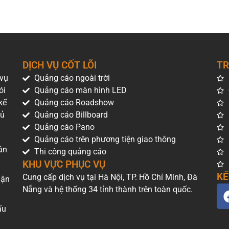
DỊCH VỤ CỐT LÕI
TR
 vụ
Quảng cáo ngoài trời
ói
Quảng cáo màn hình LED
kế
Quảng cáo Roadshow
hủ
Quảng cáo Billboard
Quảng cáo Pano
Quảng cáo trên phương tiện giao thông
ân
Thi công quảng cáo
KHU VỰC PHỤC VỤ
KẾ
Cung cấp dịch vụ tại Hà Nội, TP. Hồ Chí Minh, Đà
uận
Nẵng và hệ thống 34 tỉnh thành trên toàn quốc.
ấu