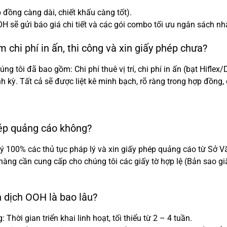
 đồng càng dài, chiết khấu càng tốt).
H sẽ gửi báo giá chi tiết và các gói combo tối ưu ngân sách nh
chi phí in ấn, thi công và xin giấy phép chưa?
 tôi đã bao gồm: Chi phí thuê vị trí, chi phí in ấn (bạt Hiflex/De
 kỳ. Tất cả sẽ được liệt kê minh bạch, rõ ràng trong hợp đồng, 
hép quảng cáo không?
ý 100% các thủ tục pháp lý và xin giấy phép quảng cáo từ Sở 
h hàng cần cung cấp cho chúng tôi các giấy tờ hợp lệ (Bản sao 
n dịch OOH là bao lâu?
hời gian triển khai linh hoạt, tối thiểu từ 2 – 4 tuần.