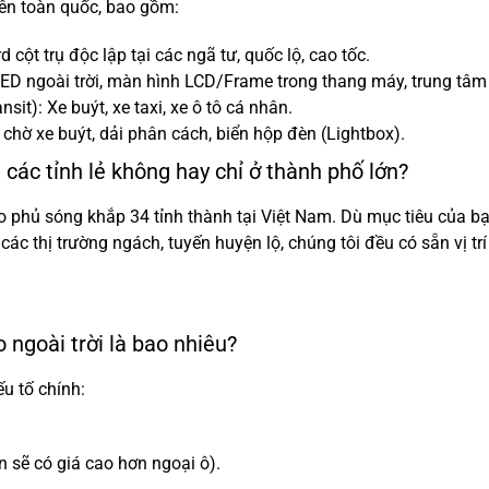
rên toàn quốc, bao gồm:
cột trụ độc lập tại các ngã tư, quốc lộ, cao tốc.
ED ngoài trời, màn hình LCD/Frame trong thang máy, trung tâm
it): Xe buýt, xe taxi, xe ô tô cá nhân.
 chờ xe buýt, dải phân cách, biển hộp đèn (Lightbox).
 các tỉnh lẻ không hay chỉ ở thành phố lớn?
phủ sóng khắp 34 tỉnh thành tại Việt Nam. Dù mục tiêu của bạn
c thị trường ngách, tuyến huyện lộ, chúng tôi đều có sẵn vị tr
 ngoài trời là bao nhiêu?
u tố chính:
ớn sẽ có giá cao hơn ngoại ô).