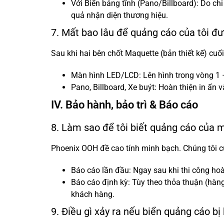
Với Biển bảng tĩnh (Pano/Billboard): Do chi
quả nhận diện thương hiệu.
7. Mất bao lâu để quảng cáo của tôi đư
Sau khi hai bên chốt Maquette (bản thiết kế) cuố
Màn hình LED/LCD: Lên hình trong vòng 1 –
Pano, Billboard, Xe buýt: Hoàn thiện in ấn v
IV. Bảo hành, bảo trì & Báo cáo
8. Làm sao để tôi biết quảng cáo của 
Phoenix OOH đề cao tính minh bạch. Chúng tôi c
Báo cáo lần đầu: Ngay sau khi thi công hoà
Báo cáo định kỳ: Tùy theo thỏa thuận (hàng
khách hàng.
9. Điều gì xảy ra nếu biển quảng cáo b