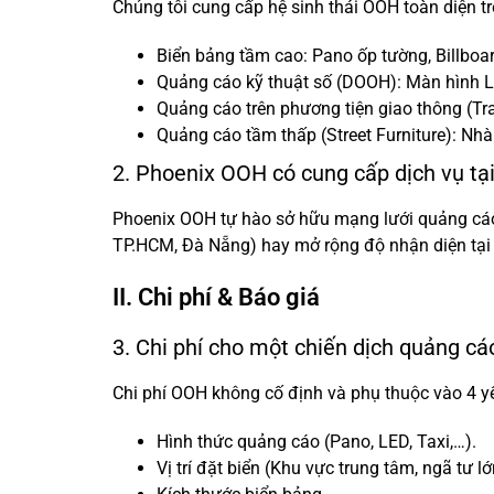
Chúng tôi cung cấp hệ sinh thái OOH toàn diện t
Biển bảng tầm cao: Pano ốp tường, Billboard 
Quảng cáo kỹ thuật số (DOOH): Màn hình L
Quảng cáo trên phương tiện giao thông (Trans
Quảng cáo tầm thấp (Street Furniture): Nhà
2. Phoenix OOH có cung cấp dịch vụ tại
Phoenix OOH tự hào sở hữu mạng lưới quảng cáo 
TP.HCM, Đà Nẵng) hay mở rộng độ nhận diện tại cá
II. Chi phí & Báo giá
3. Chi phí cho một chiến dịch quảng cáo
Chi phí OOH không cố định và phụ thuộc vào 4 yế
Hình thức quảng cáo (Pano, LED, Taxi,…).
Vị trí đặt biển (Khu vực trung tâm, ngã tư l