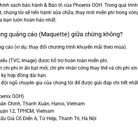
ính sách bảo hành & Bảo trì của Phoenix OOH. Trong quá trình d
 chúng tôi sẽ tiến hành sửa chữa, thay mới miễn phí trong vòn
a bạn luôn hoàn hảo nhất.
dung quảng cáo (Maquette) giữa chừng không?
ng cáo (ví dụ: thay đổi chương trình khuyến mãi theo mùa).
chiếu (TVC, Image) được hỗ trợ hoàn toàn miễn phí.
m chi phí in ấn bạt mới, chi phí nhân công thay thế và chi phí x
 ký hợp đồng dài hạn.
đội ngũ chuyên gia của chúng tôi để được giải đáp chi tiết nhất
hoenix OOH)
hân Chính, Thanh Xuân, Hanoi, Vietnam
Quận 12, TPHCM, Vietnam
u Giá Cổ Điển A, Tứ Hiệp, Thanh Trì, Hà Nội