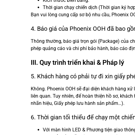
Kích thước biển bảng.
Thời gian chạy chiến dịch (Thời gian ký hợp
Bạn vui lòng cung cấp sơ bộ nhu cầu, Phoenix OO
4. Báo giá của Phoenix OOH đã bao gồm 
Thông thường, báo giá trọn gói (Package) của chúng
phép quảng cáo và chi phí bảo hành, báo cáo định
III. Quy trình triển khai & Pháp lý
5. Khách hàng có phải tự đi xin giấy p
Không. Phoenix OOH sẽ đại diện khách hàng xử l
liên quan. Tuy nhiên, để hoàn thiện hồ sơ, khác
nhãn hiệu, Giấy phép lưu hành sản phẩm…).
6. Thời gian tối thiểu để chạy một chiế
Với màn hình LED & Phương tiện giao thông: T