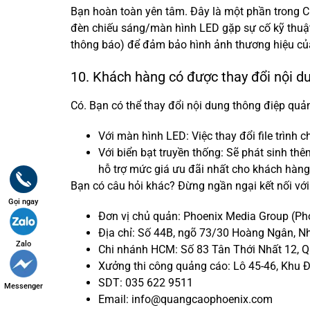
Bạn hoàn toàn yên tâm. Đây là một phần trong Ch
đèn chiếu sáng/màn hình LED gặp sự cố kỹ thuật,
thông báo) để đảm bảo hình ảnh thương hiệu củ
10. Khách hàng có được thay đổi nội 
Có. Bạn có thể thay đổi nội dung thông điệp quả
Với màn hình LED: Việc thay đổi file trình 
Với biển bạt truyền thống: Sẽ phát sinh thê
hỗ trợ mức giá ưu đãi nhất cho khách hàng
Bạn có câu hỏi khác? Đừng ngần ngại kết nối với 
Gọi ngay
Đơn vị chủ quản: Phoenix Media Group (P
Địa chỉ: Số 44B, ngõ 73/30 Hoàng Ngân, N
Zalo
Chi nhánh HCM: Số 83 Tân Thới Nhất 12, 
Xưởng thi công quảng cáo: Lô 45-46, Khu Đấ
SDT: 035 622 9511
Messenger
Email: info@quangcaophoenix.com