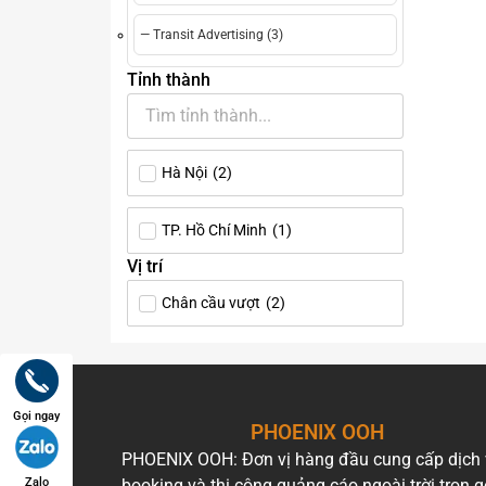
Về cơ 
— Transit Advertising (3)
(light
Tỉnh thành
chất l
bên tr
Vì s
Hà Nội
(
2
)
Quảng 
TP. Hồ Chí Minh
(
1
)
đầu tư
Vị trí
Vị tr
Chân cầu vượt
(
2
)
Khác v
ngay p
truyền
thông
Gọi ngay
PHOENIX OOH
Tiếp 
PHOENIX OOH: Đơn vị hàng đầu cung cấp dịch
Zalo
booking và thi công quảng cáo ngoài trời trọn g