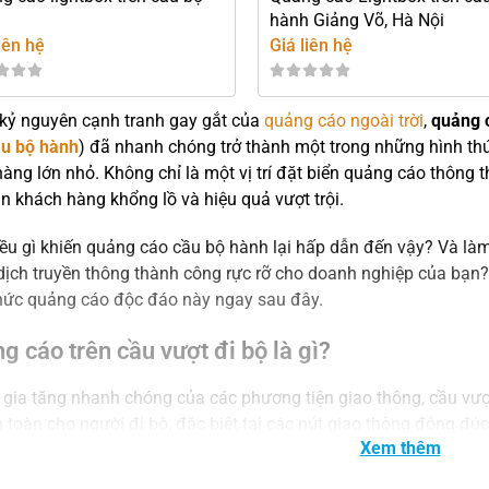
h
hành Giảng Võ, Hà Nội
iên hệ
Giá liên hệ
kỷ nguyên cạnh tranh gay gắt của
quảng cáo ngoài trời
,
quảng c
ầu bộ hành
) đã nhanh chóng trở thành một trong những hình th
àng lớn nhỏ. Không chỉ là một vị trí đặt biển quảng cáo thông
ận khách hàng khổng lồ và hiệu quả vượt trội.
ều gì khiến quảng cáo cầu bộ hành lại hấp dẫn đến vậy? Và là
dịch truyền thông thành công rực rỡ cho doanh nghiệp của bạ
hức quảng cáo độc đáo này ngay sau đây.
g cáo trên cầu vượt đi bộ là gì?
 gia tăng nhanh chóng của các phương tiện giao thông, cầu vượ
 toàn cho người đi bộ, đặc biệt tại các nút giao thông đông đ
Xem thêm
ầu vượt đi bộ còn được tận dụng một cách sáng tạo để trở thành