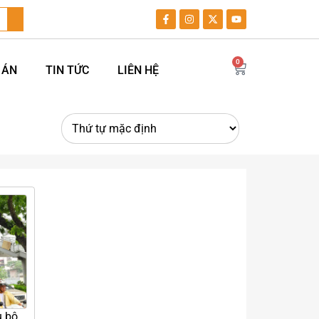
0
 ÁN
TIN TỨC
LIÊN HỆ
u bộ