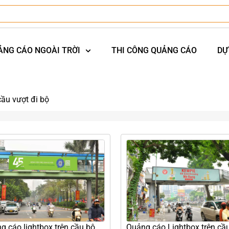
ẢNG CÁO NGOÀI TRỜI
THI CÔNG QUẢNG CÁO
DỰ
ầu vượt đi bộ
g cáo lightbox trên cầu bộ
Quảng cáo Lightbox trên cầ