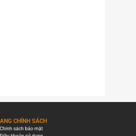
cáo lớn, thường là Pano hoặc biển hộp đèn
Các bảng quảng cáo này thường được in trên
ệt và được trang bị hệ thống đèn chiếu sáng
ìn cả ngày lẫn đêm.
ạnh mẽ, khiến nó trở thành một chiến lược
ình OOH.
 ở rìa đường, biển quảng cáo trên cầu vượt nằm
iện giao thông. Điều này đảm bảo ấn phẩm
 cách trực diện, giúp họ tiếp nhận và ghi nhớ
ANG CHÍNH SÁCH
Chính sách bảo mật
Điều khoản sử dụng