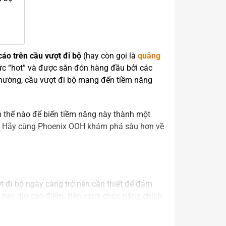
áo trên cầu vượt đi bộ
(hay còn gọi là
quảng
ức “hot” và được săn đón hàng đầu bởi các
 thường, cầu vượt đi bộ mang đến tiềm năng
m thế nào để biến tiềm năng này thành một
n? Hãy cùng Phoenix OOH khám phá sâu hơn về
t đi bộ ngày càng trở nên cần thiết để đảm
úc hay giờ cao điểm. Bên cạnh chức năng chính
 vị trí quảng cáo ngoài trời (OOH) vô cùng hữu