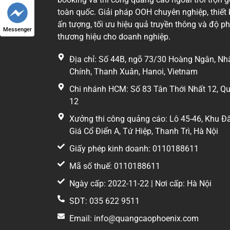
Các cầ
toàn quốc. Giải pháp OOH chuyên nghiệp, thiết 
giao t
ấn tượng, tối ưu hiệu quả truyền thông và độ p
Messenger
thông 
thương hiệu cho doanh nghiệp.
nhiên,
Địa chỉ: Số 44B, ngõ 73/30 Hoàng Ngân, Nh
Kích 
Chính, Thanh Xuân, Hanoi, Vietnam
Chi nhánh HCM: Số 83 Tân Thới Nhất 12, Q
Diện t
12
tiếp n
thông,
Xưởng thi công quảng cáo: Lô 45-46, Khu Đ
Giá Cổ Điển A, Tứ Hiệp, Thanh Trì, Hà Nội
Hiển 
Giấy phép kinh doanh: 0110188611
Nhờ hệ
Mã số thuế: 0110188611
năng h
Ngày cấp: 2022-11-22 | Nơi cấp: Hà Nội
vẹn cả
SDT: 035 622 9511
Nâng 
Email: info@quangcaophoenix.com