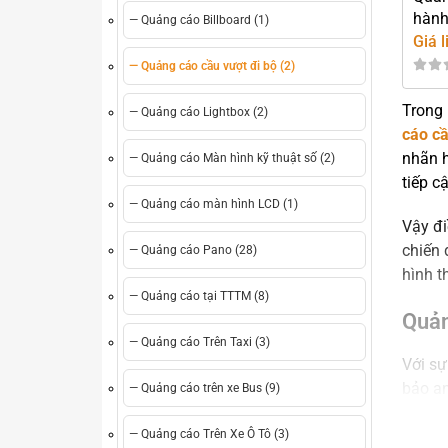
hàn
— Quảng cáo Billboard (1)
Giá l
— Quảng cáo cầu vượt đi bộ (2)
Trong 
— Quảng cáo Lightbox (2)
cáo c
nhãn h
— Quảng cáo Màn hình kỹ thuật số (2)
tiếp c
— Quảng cáo màn hình LCD (1)
Vậy đi
chiến 
— Quảng cáo Pano (28)
hình t
— Quảng cáo tại TTTM (8)
Quản
— Quảng cáo Trên Taxi (3)
Với sự
bảo an
— Quảng cáo trên xe Bus (9)
này, c
dụng.
— Quảng cáo Trên Xe Ô Tô (3)