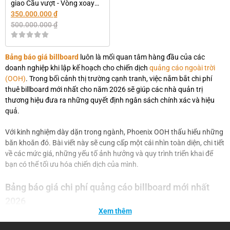
giao Cầu vượt - Vòng xoay
Bình Lợi, TPHCM
350.000.000
₫
500.000.000
₫
Bảng báo giá billboard
luôn là mối quan tâm hàng đầu của các
doanh nghiệp khi lập kế hoạch cho chiến dịch
quảng cáo ngoài trời
(OOH)
. Trong bối cảnh thị trường cạnh tranh, việc nắm bắt chi phí
thuê billboard mới nhất cho năm 2026 sẽ giúp các nhà quản trị
thương hiệu đưa ra những quyết định ngân sách chính xác và hiệu
quả.
Với kinh nghiệm dày dặn trong ngành, Phoenix OOH thấu hiểu những
băn khoăn đó. Bài viết này sẽ cung cấp một cái nhìn toàn diện, chi tiết
về các mức giá, những yếu tố ảnh hưởng và quy trình triển khai để
bạn có thể tối ưu hóa chiến dịch của mình.
Bảng báo giá chi phí quảng cáo billboard mới nhất
2026
Xem thêm
Bảng báo giá billboard cực kỳ đa dạng và phụ thuộc vào vô số yếu tố.