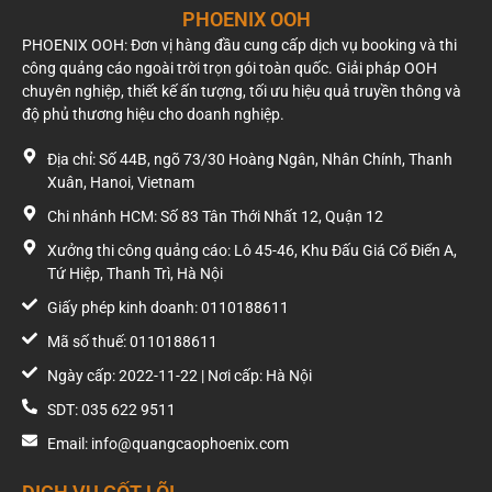
Dưới đây là các khoảng giá tham khảo được Phoenix OOH tổng hợp
PHOENIX OOH
và cập nhật cho năm 2026 để doanh nghiệp có thể dự trù ngân sách.
PHOENIX OOH: Đơn vị hàng đầu cung cấp dịch vụ booking và thi
công quảng cáo ngoài trời trọn gói toàn quốc. Giải pháp OOH
Lưu ý: Mức giá dưới đây chỉ mang tính chất tham khảo. Để có báo giá
chuyên nghiệp, thiết kế ấn tượng, tối ưu hiệu quả truyền thông và
chính xác nhất cho vị trí bạn mong muốn, hãy
liên hệ trực tiếp với chúng
độ phủ thương hiệu cho doanh nghiệp.
tôi.
Địa chỉ: Số 44B, ngõ 73/30 Hoàng Ngân, Nhân Chính, Thanh
Billboard quảng cáo theo loại hình
Xuân, Hanoi, Vietnam
Billboard trong thành phố: Dao động từ 400 triệu đến 1 tỷ
Chi nhánh HCM: Số 83 Tân Thới Nhất 12, Quận 12
đồng/năm.
Xưởng thi công quảng cáo: Lô 45-46, Khu Đấu Giá Cổ Điển A,
Billboard trên đường cao tốc: Dao động từ 300 triệu đến 600
Tứ Hiệp, Thanh Trì, Hà Nội
triệu đồng/năm.
Billboard trong sân bay: Có thể lên đến 4,5 tỷ đồng/năm.
Giấy phép kinh doanh: 0110188611
Màn hình LED ngoài trời: Dao động từ 8.000 USD đến 22.000
Mã số thuế: 0110188611
USD/tháng (khoảng 180 triệu đến 500 triệu đồng/tháng).
Ngày cấp: 2022-11-22 | Nơi cấp: Hà Nội
Billboard quảng cáo tại Hồ Chí Minh
SDT: 035 622 9511
Tên
Địa điểm
Kích
Báo giá ưu
Thời
Email: info@quangcaophoenix.com
Billboard
thước (1
đãi (VNĐ)
gian
mặt)