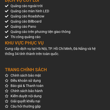
DỊCH VỤ CỐT LÕI
Quảng cáo ngoài trời
Billboard
7 Nguyễn
8m
1.138.500.000
3
Quảng cáo màn hình LED
vòng xoay
Trãi,
(rộng) x
tháng
Quảng cáo Roadshow
Phù Đổng
Quận 1,
14m
Quảng cáo Billboard
HCM
(cao) =
Quảng cáo Pano
2
112m
Quảng cáo trên phương tiện giao thông
Thi công quảng cáo
Billboard
Vòng
7m
346.500.000
3
KHU VỰC PHỤC VỤ
vòng xoay
xoay Lý
(rộng) x
tháng
Lý Thái
Thái Tổ,
8m (cao)
Cung cấp dịch vụ tại Hà Nội, TP. Hồ Chí Minh, Đà Nẵng và hệ
2
Tổ
Quận 10,
= 56m
thống 34 tỉnh thành trên toàn quốc.
HCM
Billboard
Vòng
26.5m
891.000.000
3
TRANG CHÍNH SÁCH
vòng xoay
xoay
(rộng) x
tháng
Chính sách bảo mật
ngã 4
Hàng
13m
Điều khoản sử dụng
Hàng
Xanh,
(cao) =
Báo giá & Thanh toán
2
Xanh
Quận
344.5m
Chính sách bảo hành
Bình
Thạnh,
Kiểm duyệt nội dung
HCM
Giải quyết khiếu nại
Câu hỏi thường gặp