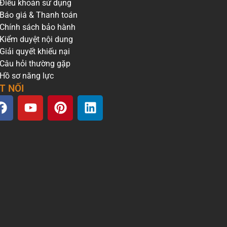
Điều khoản sử dụng
Báo giá & Thanh toán
 vực.
Chính sách bảo hành
gười
Kiểm duyệt nội dung
Giải quyết khiếu nại
Câu hỏi thường gặp
 nhiều
Hồ sơ năng lực
T NỐI
ác điểm
dịch