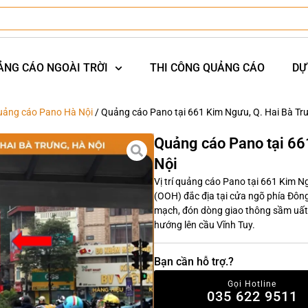
ẢNG CÁO NGOÀI TRỜI
THI CÔNG QUẢNG CÁO
DỰ
uảng cáo Pano Hà Nội
/ Quảng cáo Pano tại 661 Kim Ngưu, Q. Hai Bà Tr
Quảng cáo Pano tại 66
Nội
Vị trí quảng cáo Pano tại 661 Kim N
(OOH) đắc địa tại cửa ngõ phía Đông
mạch, đón dòng giao thông sầm uất 
hướng lên cầu Vĩnh Tuy.
Bạn cần hỗ trợ.?
Gọi Hotline
035 622 9511