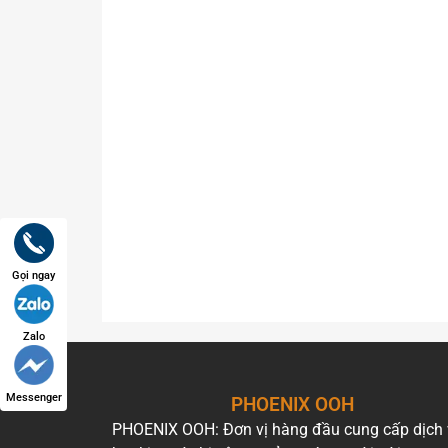
tiện ước
tính
Loại hình
Pano ngoài trời khung sắt, mặt bạt 
quảng cáo
Kích thước
6 m × 8,6 m (1 mặt), tổng diện tích
biển
Hệ thống
8 bộ đèn LED công suất 100W
chiếu sáng
Gọi ngay
Thời gian
18:00 – 22:00 hằng ngày (4 giờ/ng
chiếu sáng
Zalo
Giá thuê
650.000.000 VNĐ/năm (chưa bao
Messenger
PHOENIX OOH
tham khảo
PHOENIX OOH: Đơn vị hàng đầu cung cấp dịch