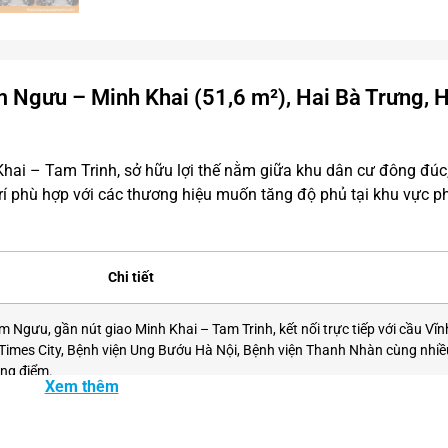
 Ngưu – Minh Khai (51,6 m²), Hai Bà Trưng, 
hai – Tam Trinh, sở hữu lợi thế nằm giữa khu dân cư đông đúc
 trí phù hợp với các thương hiệu muốn tăng độ phủ tại khu vực p
Chi tiết
Ngưu, gần nút giao Minh Khai – Tam Trinh, kết nối trực tiếp với cầu Vĩn
ị Times City, Bệnh viện Ung Bướu Hà Nội, Bệnh viện Thanh Nhàn cùng nhiề
ọng điểm.
Xem thêm
ngày (theo số liệu do Phoenix OOH cung cấp)