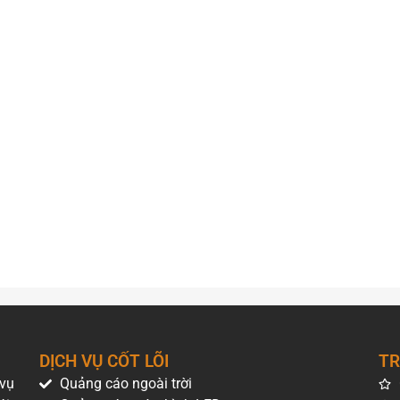
Hiflex
 51,6 m²
ày)
 gồm VAT)
DỊCH VỤ CỐT LÕI
TR
 vụ
Quảng cáo ngoài trời