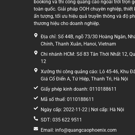
booking và thi công quảng cáo ngoài trời trọn g
Vì sao doanh nghiệp lựa chọn vị trí n
toàn quốc. Giải pháp OOH chuyên nghiệp, thiết 
Điểm nổi bật của pano Kim Ngưu – Minh Khai l
ấn tượng, tối ưu hiệu quả truyền thông và độ p
Ngoài dòng xe lưu thông trên trục Minh Khai –
thương hiệu cho doanh nghiệp.
đến các bệnh viện, nhân viên văn phòng và kh
Địa chỉ: Số 44B, ngõ 73/30 Hoàng Ngân, Nh
Nhờ nằm trên tuyến đường có mật độ giao thôn
Chính, Thanh Xuân, Hanoi, Vietnam
lần bởi cùng một nhóm khách hàng, góp phần 
Chi nhánh HCM: Số 83 Tân Thới Nhất 12, Q
12
Lợi thế truyền thông của pano
Xưởng thi công quảng cáo: Lô 45-46, Khu Đ
Thay vì chỉ dựa vào lưu lượng phương tiện, vị 
Giá Cổ Điển A, Tứ Hiệp, Thanh Trì, Hà Nội
dịch vụ công cộng và hệ thống giao thông liên
Giấy phép kinh doanh: 0110188611
Với diện tích 51,6 m², pano đủ lớn để truyền tả
Mã số thuế: 0110188611
quảng bá kéo dài từ vài tháng đến một năm.
Ngày cấp: 2022-11-22 | Nơi cấp: Hà Nội
Phù hợp với những lĩnh vực nào?
SDT: 035 622 9511
Email: info@quangcaophoenix.com
Pano Kim Ngưu – Minh Khai có thể đáp ứng nh