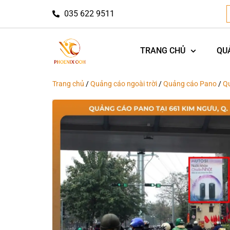
035 622 9511
TRANG CHỦ
QU
Trang chủ
/
Quảng cáo ngoài trời
/
Quảng cáo Pano
/
Q