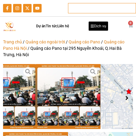
0
Dự án
Tin tức
Liên hệ
Dịch vụ
Trang chủ
/
Quảng cáo ngoài trời
/
Quảng cáo Pano
/
Quảng cáo
Pano Hà Nội
/ Quảng cáo Pano tại 295 Nguyễn Khoái, Q.Hai Bà
Trưng, Hà Nội