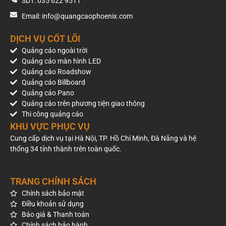
SDT: 035 622 9511
khoảng cách xa.
Email: info@quangcaophoenix.com
Hệ thống 10 đèn LED công suất 100W vận hành từ 18:00 đến
DỊCH VỤ CỐT LÕI
22:00 mỗi ngày giúp quảng cáo tiếp tục duy trì hiệu quả hiển
thị vào buổi tối, đặc biệt trong khung giờ cao điểm.
Quảng cáo ngoài trời
Quảng cáo màn hình LED
Liên hệ báo giá
Quảng cáo Roadshow
Quảng cáo Billboard
Mức giá tham khảo cho vị trí pano Nguyễn Khoái – Minh Khai
Quảng cáo Pano
là 700.000.000 VNĐ/năm (chưa bao gồm VAT). Giá thuê
Quảng cáo trên phương tiện giao thông
thực tế có thể thay đổi theo thời điểm, thời hạn hợp đồng và
Thi công quảng cáo
tình trạng khai thác của vị trí.
KHU VỰC PHỤC VỤ
Cung cấp dịch vụ tại Hà Nội, TP. Hồ Chí Minh, Đà Nẵng và hệ
Để nhận báo giá mới nhất, kiểm tra lịch trống hoặc được tư
thống 34 tỉnh thành trên toàn quốc.
vấn lựa chọn vị trí phù hợp với mục tiêu truyền thông, bạn có
thể liên hệ Phoenix OOH để được hỗ trợ.
TRANG CHÍNH SÁCH
Chính sách bảo mật
Điều khoản sử dụng
Báo giá & Thanh toán
Chính sách bảo hành