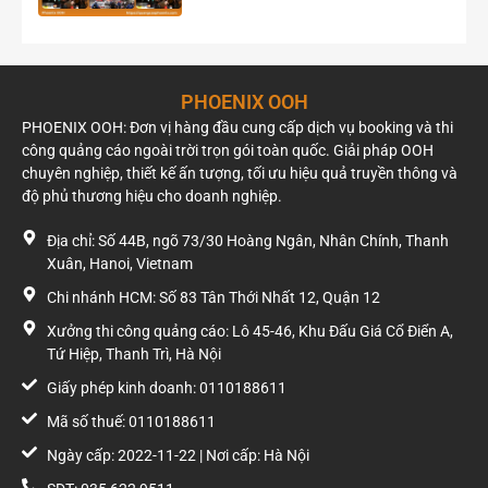
Với vị trí nằm trên tuyến kết nối giữa trung tâm Hà Nội và khu
vực phía Đông, pano đặc biệt phù hợp cho các chiến dịch cần
duy trì tần suất hiển thị ổn định trong thời gian dài.
PHOENIX OOH
Những ngành hàng phù hợp
PHOENIX OOH: Đơn vị hàng đầu cung cấp dịch vụ booking và thi
công quảng cáo ngoài trời trọn gói toàn quốc. Giải pháp OOH
Vị trí này thường phù hợp với các doanh nghiệp muốn xây
chuyên nghiệp, thiết kế ấn tượng, tối ưu hiệu quả truyền thông và
dựng nhận diện thương hiệu trên quy mô lớn, chẳng hạn như:
độ phủ thương hiệu cho doanh nghiệp.
Bất động sản và khu đô thị.
Địa chỉ: Số 44B, ngõ 73/30 Hoàng Ngân, Nhân Chính, Thanh
Ô tô, xe máy và dịch vụ vận tải.
Xuân, Hanoi, Vietnam
Ngân hàng, bảo hiểm và tài chính.
Giáo dục, trường đại học, trung tâm đào tạo.
Chi nhánh HCM: Số 83 Tân Thới Nhất 12, Quận 12
Trung tâm thương mại và bán lẻ.
Xưởng thi công quảng cáo: Lô 45-46, Khu Đấu Giá Cổ Điển A,
Hàng tiêu dùng nhanh (FMCG).
Tứ Hiệp, Thanh Trì, Hà Nội
Công nghệ và điện tử.
Giấy phép kinh doanh: 0110188611
Lợi thế của biển quảng cáo
Mã số thuế: 0110188611
Khác với nhiều pano trong khu vực nội đô có diện tích vừa
Ngày cấp: 2022-11-22 | Nơi cấp: Hà Nội
phải, vị trí này sở hữu mặt biển 100,62 m², giúp hình ảnh và
thông điệp được thể hiện rõ ràng ngay cả khi quan sát từ