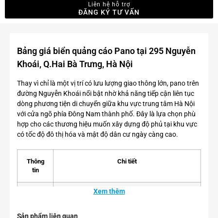
Liên hệ hỗ trợ
ĐĂNG KÝ TƯ VẤN
Bảng giá biển quảng cáo Pano tại 295 Nguyễn
Khoái, Q.Hai Bà Trưng, Hà Nội
Thay vì chỉ là một vị trí có lưu lượng giao thông lớn, pano trên
đường Nguyễn Khoái nổi bật nhờ khả năng tiếp cận liên tục
dòng phương tiện di chuyển giữa khu vực trung tâm Hà Nội
với cửa ngõ phía Đông Nam thành phố. Đây là lựa chọn phù
hợp cho các thương hiệu muốn xây dựng độ phủ tại khu vực
có tốc độ đô thị hóa và mật độ dân cư ngày càng cao.
Thông
Chi tiết
tin
Xem thêm
Vị trí
Pano nằm trên đường Nguyễn Khoái, đối diện
đường Minh Khai, gần Cảng Hà Nội, cầu Vĩnh
Tuy, Khu đô thị Times City và Trường Đại học
Sản phẩm liên quan