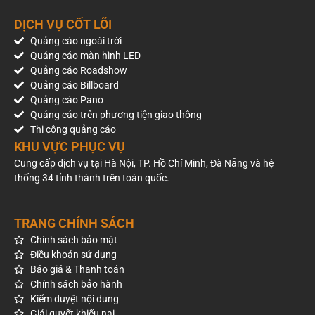
Giáo dục, tuyển sinh và đào tạo.
DỊCH VỤ CỐT LÕI
Bệnh viện, phòng khám và dịch vụ chăm sóc sức khỏe.
Quảng cáo ngoài trời
Ngân hàng, bảo hiểm và tài chính.
Quảng cáo màn hình LED
Bất động sản và nhà ở.
Quảng cáo Roadshow
Bán lẻ, siêu thị và trung tâm thương mại.
Quảng cáo Billboard
Công nghệ, điện tử và viễn thông.
Quảng cáo Pano
Hàng tiêu dùng nhanh (FMCG).
Quảng cáo trên phương tiện giao thông
Thi công quảng cáo
Báo giá quảng cáo Pano tại 244 Bạch Mai
KHU VỰC PHỤC VỤ
Giá thuê tham khảo của vị trí là 750.000.000 VNĐ/năm
Cung cấp dịch vụ tại Hà Nội, TP. Hồ Chí Minh, Đà Nẵng và hệ
(chưa bao gồm VAT). Mức giá có thể thay đổi theo thời điểm
thống 34 tỉnh thành trên toàn quốc.
triển khai, thời hạn thuê, tình trạng khai thác và các chính
sách thương mại.
TRANG CHÍNH SÁCH
Để nhận báo giá mới nhất, kiểm tra tình trạng vị trí còn trống
Chính sách bảo mật
hoặc xây dựng phương án quảng cáo ngoài trời phù hợp với
Điều khoản sử dụng
ngân sách, doanh nghiệp có thể liên hệ Phoenix OOH để được
Báo giá & Thanh toán
tư vấn và hỗ trợ triển khai trọn gói.
Chính sách bảo hành
Kiểm duyệt nội dung
Giải quyết khiếu nại