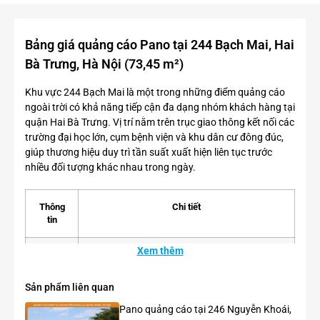
Bảng giá quảng cáo Pano tại 244 Bạch Mai, Hai
Bà Trưng, Hà Nội (73,45 m²)
Khu vực 244 Bạch Mai là một trong những điểm quảng cáo
ngoài trời có khả năng tiếp cận đa dạng nhóm khách hàng tại
quận Hai Bà Trưng. Vị trí nằm trên trục giao thông kết nối các
trường đại học lớn, cụm bệnh viện và khu dân cư đông đúc,
giúp thương hiệu duy trì tần suất xuất hiện liên tục trước
nhiều đối tượng khác nhau trong ngày.
Thông
Chi tiết
tin
Xem thêm
Tên vị
Pano quảng cáo tại 244 Bạch Mai, quận Hai Bà
trí
Trưng, Hà Nội
Sản phẩm liên quan
Vị trí
Biển nằm tại ngã tư Bạch Mai – Thanh Nhàn,
Pano quảng cáo tại 246 Nguyễn Khoái,
gần Đại học Kinh tế Quốc dân, Đại học Bách