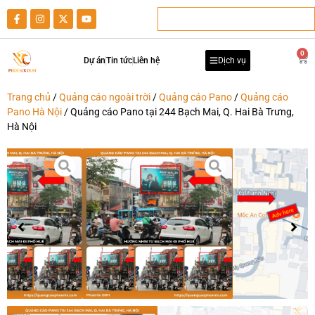
0
Dự án
Tin tức
Liên hệ
Dịch vụ
Trang chủ
/
Quảng cáo ngoài trời
/
Quảng cáo Pano
/
Quảng cáo
Pano Hà Nội
/ Quảng cáo Pano tại 244 Bạch Mai, Q. Hai Bà Trưng,
Hà Nội