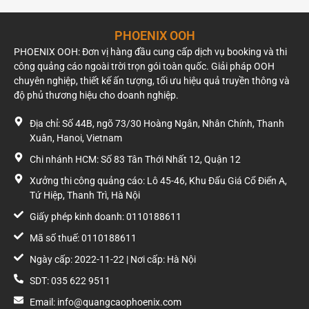
và người đến khám chữa bệnh.
Đây cũng là tuyến đường kết nối quận Hai Bà Trưng với
PHOENIX OOH
Hoàng Mai và Đống Đa, tạo ra tần suất tiếp xúc thương hiệu
PHOENIX OOH: Đơn vị hàng đầu cung cấp dịch vụ booking và thi
ổn định trong cả giờ cao điểm buổi sáng lẫn buổi chiều.
công quảng cáo ngoài trời trọn gói toàn quốc. Giải pháp OOH
chuyên nghiệp, thiết kế ấn tượng, tối ưu hiệu quả truyền thông và
Ưu điểm của biển quảng cáo
độ phủ thương hiệu cho doanh nghiệp.
Khác với nhiều pano nằm trên các tuyến đường có tốc độ lưu
Địa chỉ: Số 44B, ngõ 73/30 Hoàng Ngân, Nhân Chính, Thanh
thông cao, vị trí tại ngã tư Bạch Mai – Thanh Nhàn thường
Xuân, Hanoi, Vietnam
ghi nhận dòng xe giảm tốc hoặc dừng chờ đèn tín hiệu. Điều
này giúp người tham gia giao thông có thêm thời gian quan
Chi nhánh HCM: Số 83 Tân Thới Nhất 12, Quận 12
sát nội dung quảng cáo.
Xưởng thi công quảng cáo: Lô 45-46, Khu Đấu Giá Cổ Điển A,
Tứ Hiệp, Thanh Trì, Hà Nội
Bên cạnh đó, diện tích 73,45 m² đủ lớn để triển khai các thiết
kế trực quan, hình ảnh nổi bật và thông điệp ngắn gọn, góp
Giấy phép kinh doanh: 0110188611
phần nâng cao khả năng ghi nhớ thương hiệu.
Mã số thuế: 0110188611
Doanh nghiệp nào nên lựa chọn vị trí này?
Ngày cấp: 2022-11-22 | Nơi cấp: Hà Nội
SDT: 035 622 9511
Nhờ đặc điểm về vị trí và tệp khách hàng, pano 244 Bạch Mai
phù hợp với nhiều ngành hàng như:
Email: info@quangcaophoenix.com