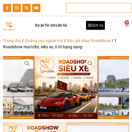
0
Dự án
Tin tức
Liên hệ
Dịch vụ
Trang chủ
/
Quảng cáo ngoài trời
/
Báo giá chạy Roadshow
/ 1
Roadshow mui trần, siêu xe, ô tô hạng sang