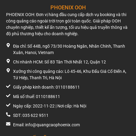
PHOENIX OOH
PHOENIX OOH: Đơn vị hàng đầu cung cấp dịch vụ booking và thi
công quảng cáo ngoài trời trọn gói toàn quốc. Giải pháp OOH
chuyên nghiệp, thiết kế ấn tượng, tối ưu hiệu quả truyền thông và
độ phủ thương hiệu cho doanh nghiệp.
Địa chỉ: Số 44B, ngõ 73/30 Hoàng Ngân, Nhân Chính, Thanh
Xuân, Hanoi, Vietnam
Chi nhánh HCM: Số 83 Tân Thới Nhất 12, Quận 12
Xưởng thi công quảng cáo: Lô 45-46, Khu Đấu Giá Cổ Điển A,
Tứ Hiệp, Thanh Trì, Hà Nội
Roadshow mui trần quảng bá bất động sản Sun
Giấy phép kinh doanh: 0110188611
Centro Town
Mã số thuế: 0110188611
Ngày cấp: 2022-11-22 | Nơi cấp: Hà Nội
SDT: 035 622 9511
Email: info@quangcaophoenix.com