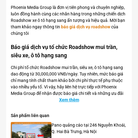
Phoenix Media Group là đơn vị tiên phong và chuyên nghiệp,
luôn đồng hành cùng các nhãn hàng trong những chiến dịch
Roadshow xe ô tô hạng sang ấn tượng và hiệu quả. Mời bạn
tham khảo ngay thông tin
báo giá dịch vụ roadshow
của
chúng tôi
Báo giá dịch vụ tổ chức Roadshow mui trần,
siêu xe, ô tô hạng sang
Chi phí tổ chức Roadshow mui trần, siêu xe, ô tô hạng sang
dao động từ 30,000,000 VNĐ/ngày. Tuy nhiên, mức báo giá
chỉ mang tính chất tham khảo bởi chi phí thực tế phụ thuộc
vào nhiều yếu tố. Vì vậy, hãy liên hệ trực tiếp với Phoenix
Media Group để nhận được báo giá chi tiết và những ưu đãi
hấp dẫn nhất cho chiến dịch của bạn!
Xem thêm
Một số chiến dịch roadshow mui trần, siêu xe,
Sản phẩm liên quan
xe ô tô hạng sang
Pano quảng cáo tại 246 Nguyễn Khoái,
Q. Hai Bà Trưng, Hà Nội