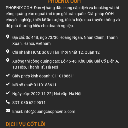
PHOENIX OOH
PHOENIX OOH: Đơn vị hàng đầu cung cấp dịch vụ booking và thi
công quảng cáo ngoài trời trọn gói toàn quốc. Giải pháp OOH
chuyên nghiệp, thiết kế ấn tượng, tối ưu hiệu quả truyền thông và
độ phủ thương hiệu cho doanh nghiệp.
Dịch vụ quảng cáo roadshow tại Cần Thơ
Địa chỉ: Số 44B, ngõ 73/30 Hoàng Ngân, Nhân Chính, Thanh
Xuân, Hanoi, Vietnam
Chi nhánh HCM: Số 83 Tân Thới Nhất 12, Quận 12
Xưởng thi công quảng cáo: Lô 45-46, Khu Đấu Giá Cổ Điển A,
Tứ Hiệp, Thanh Trì, Hà Nội
Giấy phép kinh doanh: 0110188611
Mã số thuế: 0110188611
Ngày cấp: 2022-11-22 | Nơi cấp: Hà Nội
SDT: 035 622 9511
Email: info@quangcaophoenix.com
Hình thức quảng cáo roadshow xe Jeep kết hợp xe
DỊCH VỤ CỐT LÕI
máy tại Cần Thơ