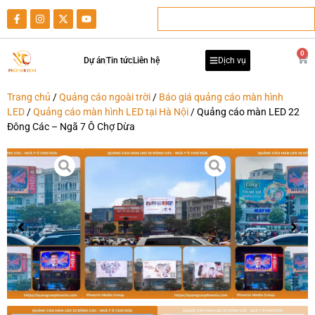
0
Dự án
Tin tức
Liên hệ
Dịch vụ
Trang chủ
/
Quảng cáo ngoài trời
/
Báo giá quảng cáo màn hình
LED
/
Quảng cáo màn hình LED tại Hà Nội
/ Quảng cáo màn LED 22
Đông Các – Ngã 7 Ô Chợ Dừa