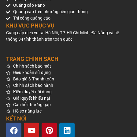
Ice Rink
Quảng cáo Pano
Quảng cáo trên phương tiện giao thông
Thi công quảng cáo
KHU VỰC PHỤC VỤ
LED
• Vị trí /
• Sử dụng
City-scale
Building
Quy mô:
2.427 đèn LED
branding:
Cung cấp dịch vụ tại Hà Nội, TP. Hồ Chí Minh, Đà Nẵng và hệ
Trải dài
Dot (10W) đổi
thống 34 tỉnh thành trên toàn quốc.
từ tầng
màu
22 đến
tầng 81
Khẳng định
của tòa
TRANG CHÍNH SÁCH
đẳng cấp
tháp
• Trình diễn
biểu tượng
Chính sách bảo mật
hiệu ứng ánh
doanh nghiệp,
Điều khoản sử dụng
sáng lượn
có thể nhìn
Báo giá & Thanh toán
sóng hoặc vô
thấy được từ
Chính sách bảo hành
cực
các quận
Kiểm duyệt nội dung
trung tâm
thành phố.
Giải quyết khiếu nại
Câu hỏi thường gặp
Hồ sơ năng lực
KẾT NỐI
Lưu ý chuyên gia: Với LED 3D Outdoor, cấu trúc màn hình
cong là yếu tố then chốt tạo nên hiệu ứng “lao ra khỏi màn
hình” thông qua việc điều phối các góc nhìn ảo (Perspective