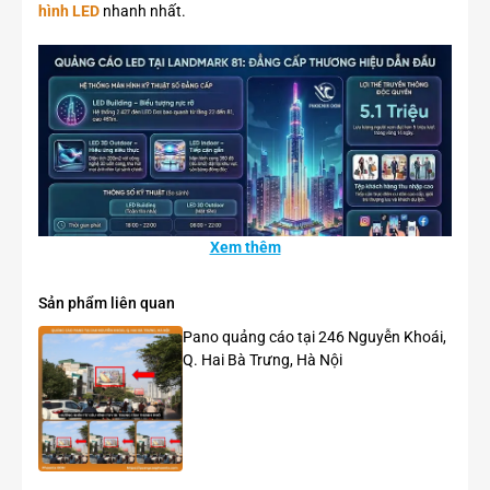
hình LED
nhanh nhất.
Xem thêm
Hệ sinh thái quảng cáo LED tại Vincom Landmark 81
Sản phẩm liên quan
Sự trỗi dậy của công nghệ 3D Naked-eye tại
Pano quảng cáo tại 246 Nguyễn Khoái,
“Nóc nhà” Việt Nam
Q. Hai Bà Trưng, Hà Nội
Trong bối cảnh thị trường quảng cáo đang bão hòa bởi sự
phân tán thông tin, việc tạo ra một điểm chạm mang tính đột
phá là yếu tố sống còn của nhãn hàng. Để vượt qua ngưỡng
“miễn nhiễm quảng cáo” của người tiêu dùng, các chiến dịch
OOH hiện đại buộc phải chuyển mình từ hiển thị tĩnh sang trải