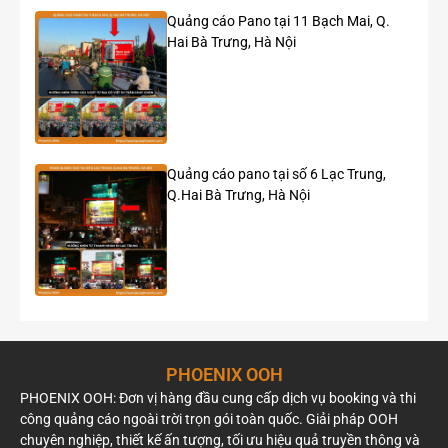
của tòa nhà, quảng cáo không còn là sự làm phiền, mà trở
Quảng cáo Pano tại 11 Bạch Mai, Q.
thành một màn trình diễn nghệ thuật thị giác đẳng cấp.
Hai Bà Trưng, Hà Nội
Thông số kỹ thuật và hệ sinh thái hiển thị tại
Landmark 81
Để triển khai chiến dịch hiệu quả, nhà quản trị cần phân biệt
rõ các loại hình hiển thị dựa trên quy mô tiếp cận. Landmark
Quảng cáo pano tại số 6 Lạc Trung,
81 cung cấp một hệ sinh thái từ “Human-scale” (tầm nhìn
Q.Hai Bà Trưng, Hà Nội
người đi bộ) đến “City-scale” (tầm nhìn toàn thành phố).
Loại
Kích
Đặc điểm kỹ
Chiến lược
hình
thước &
thuật
tiếp cận & Đối
Vị trí
tượng
LED 3D
• Kích
• Độ phân giải
Human-scale
Outdoor
thước:
3K (3088px W
engagement:
PHOENIX OOH
~200m²
x 1536px H)
PHOENIX OOH: Đơn vị hàng đầu cung cấp dịch vụ booking và thi
(10.6m
x
công quảng cáo ngoài trời trọn gói toàn quốc. Giải pháp OOH
18.8m)
Tác động trực
chuyên nghiệp, thiết kế ấn tượng, tối ưu hiệu quả truyền thông và