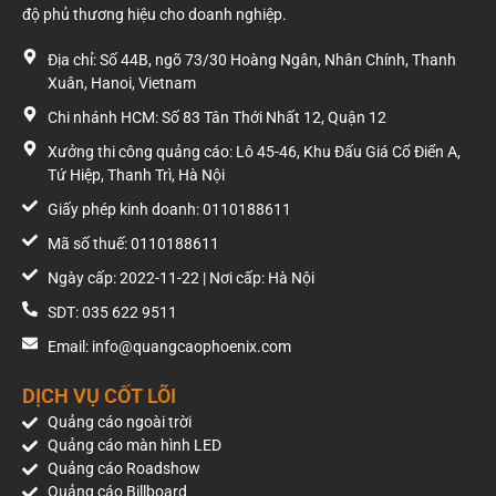
• Thiết kế uốn
diện khách
độ phủ thương hiệu cho doanh nghiệp.
cong (curve)
hàng đi bộ,
tạo hiệu ứng
phương tiện
Địa chỉ: Số 44B, ngõ 73/30 Hoàng Ngân, Nhân Chính, Thanh
• Vị trí:
Anamorphosis
trên trục
Xuân, Hanoi, Vietnam
Mặt tiền
đường Điện
lối vào
Biên Phủ.
Chi nhánh HCM: Số 83 Tân Thới Nhất 12, Quận 12
sảnh
TTTM
Xưởng thi công quảng cáo: Lô 45-46, Khu Đấu Giá Cổ Điển A,
Tứ Hiệp, Thanh Trì, Hà Nội
Giấy phép kinh doanh: 0110188611
LED
• Kích
• Màn hình
Deep
Mã số thuế: 0110188611
Indoor
thước:
LED cong 360
interaction:
46.4m²
độ
Ngày cấp: 2022-11-22 | Nơi cấp: Hà Nội
(16m x
2.9m)
SDT: 035 622 9511
Tiếp cận trực
Email: info@quangcaophoenix.com
• Kết hợp 02
tiếp cư dân
máy chiếu sàn
Vinhomes,
• Vị trí:
hiển thị logo
giới trẻ và tệp
DỊCH VỤ CỐT LÕI
Khu vực
doanh nghiệp
phụ huynh có
Quảng cáo ngoài trời
sân
xuống mặt
thu nhập cao
Quảng cáo màn hình LED
trượt
băng
khi vui chơi.
Quảng cáo Roadshow
băng
Vincom
Quảng cáo Billboard