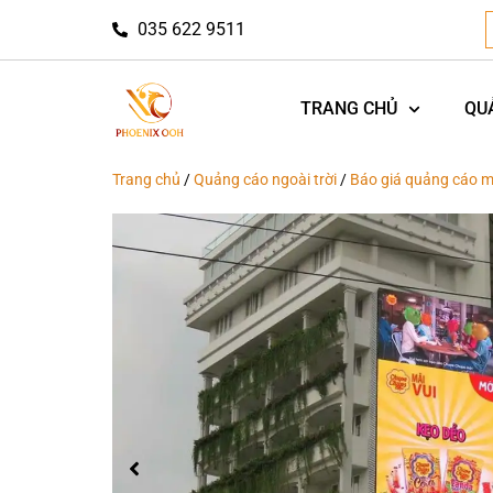
035 622 9511
TRANG CHỦ
QU
Trang chủ
/
Quảng cáo ngoài trời
/
Báo giá quảng cáo m