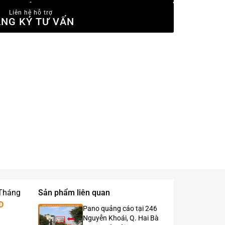
Liên hệ hỗ trợ
NG KÝ TƯ VẤN
 Tháng
Sản phẩm liên quan
D
Pano quảng cáo tại 246
Nguyễn Khoái, Q. Hai Bà