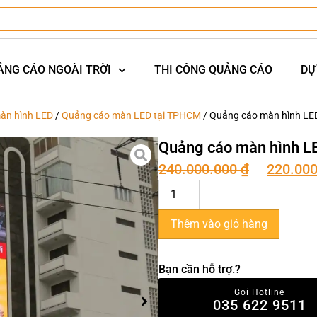
ẢNG CÁO NGOÀI TRỜI
THI CÔNG QUẢNG CÁO
DỰ
àn hình LED
/
Quảng cáo màn LED tại TPHCM
/ Quảng cáo màn hình LE
Quảng cáo màn hình L
240.000.000
₫
220.00
Thêm vào giỏ hàng
Bạn cần hỗ trợ.?
Gọi Hotline
035 622 9511