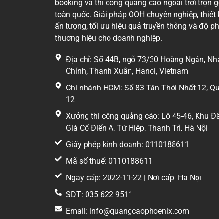
booking và thi công quảng cáo ngoài trời trọn g
toàn quốc. Giải pháp OOH chuyên nghiệp, thiết 
ấn tượng, tối ưu hiệu quả truyền thông và độ p
thương hiệu cho doanh nghiệp.
Vị trí quảng cáo màn hình LED Hai Bà Trưng – 
Địa chỉ: Số 44B, ngõ 73/30 Hoàng Ngân, Nh
Chính, Thanh Xuân, Hanoi, Vietnam
Chi nhánh HCM: Số 83 Tân Thới Nhất 12, Q
12
Xưởng thi công quảng cáo: Lô 45-46, Khu Đ
Giá Cổ Điển A, Tứ Hiệp, Thanh Trì, Hà Nội
Giấy phép kinh doanh: 0110188611
Mã số thuế: 0110188611
Ngày cấp: 2022-11-22 | Nơi cấp: Hà Nội
SDT: 035 622 9511
Email: info@quangcaophoenix.com