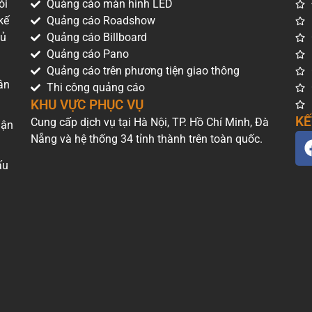
ói
Quảng cáo màn hình LED
kế
Quảng cáo Roadshow
hủ
Quảng cáo Billboard
Quảng cáo Pano
Quảng cáo trên phương tiện giao thông
Phan Chu Trinh, Hà Nội
ân
Thi công quảng cáo
KHU VỰC PHỤC VỤ
KẾ
Cung cấp dịch vụ tại Hà Nội, TP. Hồ Chí Minh, Đà
uận
Nẵng và hệ thống 34 tỉnh thành trên toàn quốc.
ấu