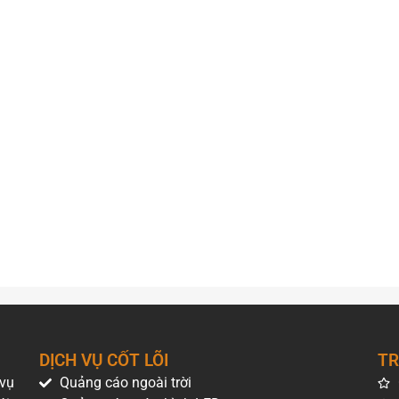
DỊCH VỤ CỐT LÕI
TR
 vụ
Quảng cáo ngoài trời