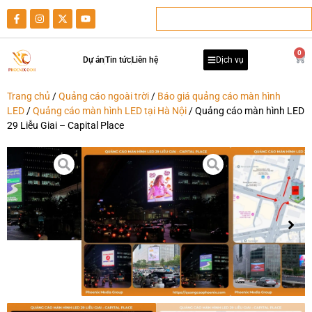
0
Dự án
Tin tức
Liên hệ
Dịch vụ
Trang chủ
/
Quảng cáo ngoài trời
/
Báo giá quảng cáo màn hình
LED
/
Quảng cáo màn hình LED tại Hà Nội
/ Quảng cáo màn hình LED
29 Liễu Giai – Capital Place