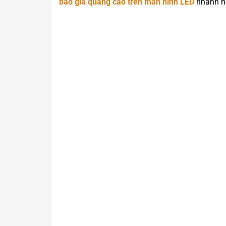
báo giá quảng cáo trên màn hình LED
nhanh n