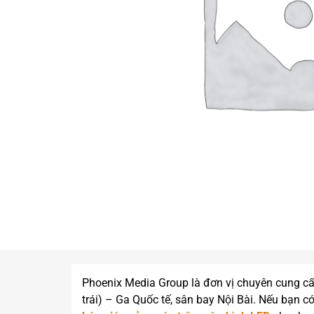
Phoenix Media Group là đơn vị chuyên cung c
trái) – Ga Quốc tế, sân bay Nội Bài. Nếu bạn có