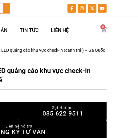
0
 ÁN
TIN TỨC
LIÊN HỆ
LED quảng cáo khu vực check-in (cánh trái) – Ga Quốc
D quảng cáo khu vực check-in
ế
Gọi Hotline
035 622 9511
Liên hệ hỗ trợ
NG KÝ TƯ VẤN