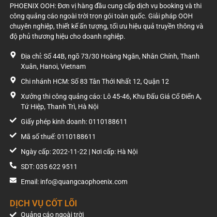
PHOENIX OOH: Đơn vị hàng đầu cung cấp dịch vụ booking và thi
công quảng cáo ngoài trời trọn gói toàn quốc. Giải pháp OOH
chuyên nghiệp, thiết kế ấn tượng, tối ưu hiệu quả truyền thông và
độ phủ thương hiệu cho doanh nghiệp.
Địa chỉ: Số 44B, ngõ 73/30 Hoàng Ngân, Nhân Chính, Thanh
Xuân, Hanoi, Vietnam
Chi nhánh HCM: Số 83 Tân Thới Nhất 12, Quận 12
Xưởng thi công quảng cáo: Lô 45-46, Khu Đấu Giá Cổ Điển A,
Tứ Hiệp, Thanh Trì, Hà Nội
Giấy phép kinh doanh: 0110188611
Mã số thuế: 0110188611
Ngày cấp: 2022-11-22 | Nơi cấp: Hà Nội
SDT: 035 622 9511
Email: info@quangcaophoenix.com
DỊCH VỤ CỐT LÕI
Quảng cáo ngoài trời