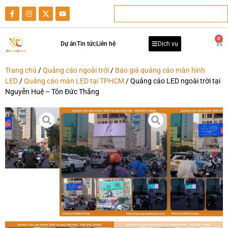
0
Dự án
Tin tức
Liên hệ
Dịch vụ
Trang chủ
/
Quảng cáo ngoài trời
/
Báo giá quảng cáo màn hình
LED
/
Quảng cáo màn LED tại TPHCM
/ Quảng cáo LED ngoài trời tại
Nguyễn Huệ – Tôn Đức Thắng