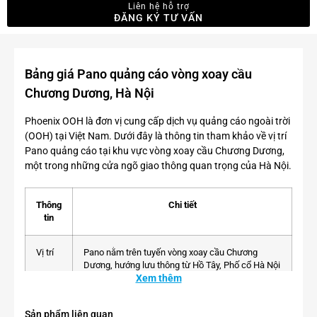
Liên hệ hỗ trợ
ĐĂNG KÝ TƯ VẤN
Bảng giá Pano quảng cáo vòng xoay cầu
Chương Dương, Hà Nội
Phoenix OOH là đơn vị cung cấp dịch vụ quảng cáo ngoài trời
(OOH) tại Việt Nam. Dưới đây là thông tin tham khảo về vị trí
Pano quảng cáo tại khu vực vòng xoay cầu Chương Dương,
một trong những cửa ngõ giao thông quan trọng của Hà Nội.
Thông
Chi tiết
tin
Vị trí
Pano nằm trên tuyến vòng xoay cầu Chương
Dương, hướng lưu thông từ Hồ Tây, Phố cổ Hà Nội
đến các quận Long Biên, Hai Bà Trưng và nhiều
Xem thêm
khu vực phía Đông thành phố. Đây là tuyến đường
có lưu lượng giao thông lớn, đóng vai trò kết nối
Sản phẩm liên quan
trung tâm Hà Nội với các quận và khu đô thị lân