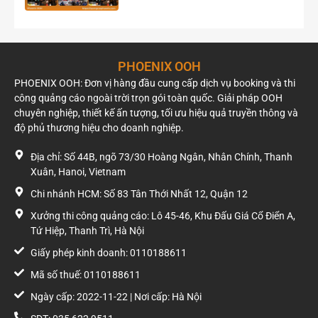
Kích thước lớn 77 m² cùng góc nhìn rộng giúp tăng khả
năng ghi nhớ thương hiệu và tạo hiệu ứng truyền
thông mạnh mẽ.
Phù hợp triển khai các chiến dịch quảng bá thương
hiệu, ra mắt sản phẩm, bất động sản, ô tô, tài chính,
PHOENIX OOH
công nghệ và hàng tiêu dùng quy mô lớn. Hệ thống
PHOENIX OOH: Đơn vị hàng đầu cung cấp dịch vụ booking và thi
chiếu sáng gồm 20 bộ đèn, đảm bảo hình ảnh quảng
công quảng cáo ngoài trời trọn gói toàn quốc. Giải pháp OOH
cáo duy trì khả năng hiển thị rõ ràng vào buổi tối.
chuyên nghiệp, thiết kế ấn tượng, tối ưu hiệu quả truyền thông và
Liên hệ báo giá
độ phủ thương hiệu cho doanh nghiệp.
Giá thuê Pano quảng cáo ngoài trời có thể thay đổi theo thời
Địa chỉ: Số 44B, ngõ 73/30 Hoàng Ngân, Nhân Chính, Thanh
điểm, thời hạn thuê, tình trạng khai thác thực tế và chính
Xuân, Hanoi, Vietnam
sách của chủ vị trí.
Chi nhánh HCM: Số 83 Tân Thới Nhất 12, Quận 12
Để nhận báo giá cập nhật mới nhất, kiểm tra tình trạng vị trí
Xưởng thi công quảng cáo: Lô 45-46, Khu Đấu Giá Cổ Điển A,
còn trống hoặc được tư vấn phương án quảng cáo phù hợp
Tứ Hiệp, Thanh Trì, Hà Nội
với mục tiêu truyền thông, bạn có thể liên hệ Phoenix OOH để
Giấy phép kinh doanh: 0110188611
được hỗ trợ.
Mã số thuế: 0110188611
Ngày cấp: 2022-11-22 | Nơi cấp: Hà Nội