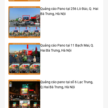
Thời
18:00 – 22:00 hàng ngày (4 giờ/ngày)
Quảng cáo Pano tại 256 Lò Đúc, Q. Hai
gian
Bà Trưng, Hà Nội
chiếu
sáng
Đơn
1.450.000.000 VNĐ/năm (chưa bao gồm VAT)
giá
thuê
Quảng cáo Pano tại 11 Bạch Mai, Q.
Hai Bà Trưng, Hà Nội
Đặc điểm nổi bật của vị trí
Nằm tại khu vực vòng xoay cầu Chương Dương, một
trong những đầu mối giao thông quan trọng kết nối
trung tâm Hà Nội với các quận phía Đông.
Hướng tiếp cận lưu lượng lớn phương tiện và người
Quảng cáo pano tại số 6 Lạc Trung,
tham gia giao thông di chuyển giữa Hồ Tây, Phố cổ Hà
Q.Hai Bà Trưng, Hà Nội
Nội, Long Biên và Hai Bà Trưng.
Pano được lắp đặt độc lập, không bị che khuất bởi các
công trình lân cận, mang lại khả năng hiển thị nổi bật
từ khoảng cách xa.