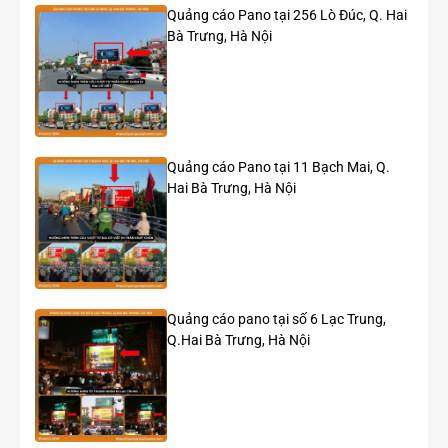
Quảng cáo Pano tại 256 Lò Đúc, Q. Hai
Hệ
10 đèn LED công suất 100W
Bà Trưng, Hà Nội
thống
chiếu
sáng
Thời
18:00 – 22:00 mỗi ngày
gian
chiếu
Quảng cáo Pano tại 11 Bạch Mai, Q.
sáng
Hai Bà Trưng, Hà Nội
Giá
1.650.000.000 VNĐ/năm (chưa bao gồm VAT)
thuê
tham
khảo
Quảng cáo pano tại số 6 Lạc Trung,
Vì sao pano hai mặt mang lại lợi thế?
Q.Hai Bà Trưng, Hà Nội
Điểm nổi bật của vị trí này là hai mặt quảng cáo hoạt động
đồng thời, cho phép thương hiệu tiếp cận phương tiện từ
nhiều hướng lưu thông tại cùng một nút giao.