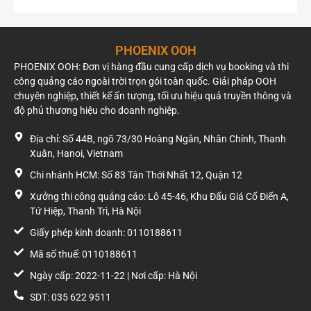
Thay vì chỉ hiển thị với một dòng xe, pano có thể mở rộng
phạm vi quan sát đến các phương tiện đi qua cầu Lạc Trung,
di chuyển trên đường Kim Ngưu hoặc từ hướng Thanh Nhàn.
PHOENIX OOH
Điều này giúp gia tăng số lượt hiển thị và nâng cao hiệu quả
của các chiến dịch cần độ phủ thương hiệu rộng.
PHOENIX OOH: Đơn vị hàng đầu cung cấp dịch vụ booking và thi
công quảng cáo ngoài trời trọn gói toàn quốc. Giải pháp OOH
Môi trường xung quanh tạo thêm nhiều điểm
chuyên nghiệp, thiết kế ấn tượng, tối ưu hiệu quả truyền thông và
độ phủ thương hiệu cho doanh nghiệp.
chạm
Địa chỉ: Số 44B, ngõ 73/30 Hoàng Ngân, Nhân Chính, Thanh
Ngoài lưu lượng giao thông lớn, khu vực còn có mật độ hoạt
Xuân, Hanoi, Vietnam
động thương mại ổn định với nhiều cửa hàng vật liệu xây
dựng, ngân hàng, trường học và khu dân cư. Người tham gia
Chi nhánh HCM: Số 83 Tân Thới Nhất 12, Quận 12
giao thông thường xuyên quay lại tuyến đường này trong
Xưởng thi công quảng cáo: Lô 45-46, Khu Đấu Giá Cổ Điển A,
quá trình đi làm, học tập hoặc giao dịch, tạo điều kiện để
Tứ Hiệp, Thanh Trì, Hà Nội
thương hiệu được nhìn thấy nhiều lần.
Giấy phép kinh doanh: 0110188611
Đối với quảng cáo ngoài trời, tần suất tiếp xúc lặp lại là yếu tố
Mã số thuế: 0110188611
quan trọng giúp tăng khả năng ghi nhớ thương hiệu mà
không cần thay đổi thông điệp liên tục.
Ngày cấp: 2022-11-22 | Nơi cấp: Hà Nội
SDT: 035 622 9511
Báo giá pano quảng cáo tại ngã tư Kim Ngưu –