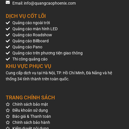
Lạc Trung – Thanh Nhàn
Email: info@quangcaophoenix.com
Mức giá tham khảo của pano là 1.650.000.000 VNĐ/năm
DỊCH VỤ CỐT LÕI
(chưa bao gồm VAT). Chi phí thực tế có thể thay đổi theo thời
Quảng cáo ngoài trời
điểm triển khai, thời hạn hợp đồng và tình trạng khai thác vị
Quảng cáo màn hình LED
trí.
Quảng cáo Roadshow
Quảng cáo Billboard
Nếu doanh nghiệp cần báo giá mới nhất, đánh giá hiệu quả
Quảng cáo Pano
giữa các vị trí một mặt và hai mặt hoặc xây dựng kế hoạch
Quảng cáo trên phương tiện giao thông
phủ pano trên trục Kim Ngưu – Minh Khai – Lạc Trung,
Thi công quảng cáo
Phoenix OOH có thể hỗ trợ tư vấn, khảo sát và đề xuất
KHU VỰC PHỤC VỤ
phương án quảng cáo ngoài trời phù hợp với mục tiêu truyền
Cung cấp dịch vụ tại Hà Nội, TP. Hồ Chí Minh, Đà Nẵng và hệ
thông.
thống 34 tỉnh thành trên toàn quốc.
TRANG CHÍNH SÁCH
Chính sách bảo mật
Điều khoản sử dụng
Báo giá & Thanh toán
Chính sách bảo hành
Kiểm duyệt nội dung