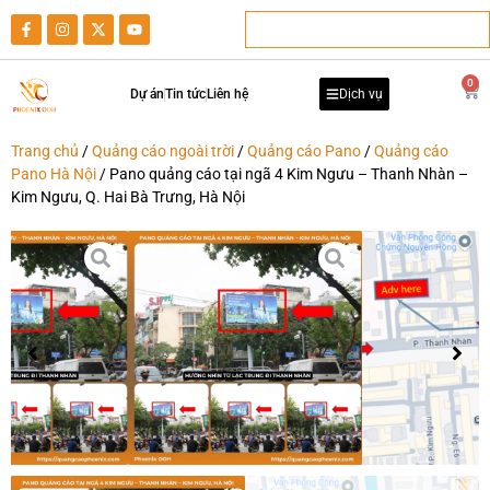
0
Dự án
Tin tức
Liên hệ
Dịch vụ
Trang chủ
/
Quảng cáo ngoài trời
/
Quảng cáo Pano
/
Quảng cáo
Pano Hà Nội
/ Pano quảng cáo tại ngã 4 Kim Ngưu – Thanh Nhàn –
Kim Ngưu, Q. Hai Bà Trưng, Hà Nội