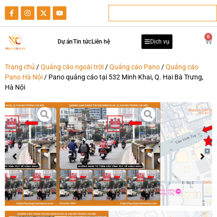
0
Dự án
Tin tức
Liên hệ
Dịch vụ
Trang chủ
/
Quảng cáo ngoài trời
/
Quảng cáo Pano
/
Quảng cáo
Pano Hà Nội
/ Pano quảng cáo tại 532 Minh Khai, Q. Hai Bà Trưng,
Hà Nội