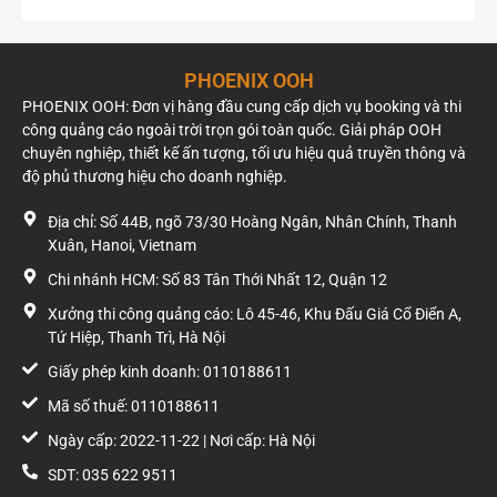
nhiều nhóm khách hàng khác nhau trong suốt cả ngày.
Điểm mạnh của vị trí này
PHOENIX OOH
Nằm tại khu vực cửa ngõ kết nối trung tâm Hà Nội với
PHOENIX OOH: Đơn vị hàng đầu cung cấp dịch vụ booking và thi
phía Đông thành phố.
công quảng cáo ngoài trời trọn gói toàn quốc. Giải pháp OOH
Tiếp cận đồng thời cư dân khu đô thị, sinh viên, người
chuyên nghiệp, thiết kế ấn tượng, tối ưu hiệu quả truyền thông và
đi làm và phương tiện liên quận.
độ phủ thương hiệu cho doanh nghiệp.
Mặt biển vuông 81 m² tạo không gian hiển thị rộng,
phù hợp với các thiết kế nhận diện thương hiệu quy mô
Địa chỉ: Số 44B, ngõ 73/30 Hoàng Ngân, Nhân Chính, Thanh
lớn.
Xuân, Hanoi, Vietnam
Góc nhìn thoáng, ít bị che khuất, giúp thông điệp
Chi nhánh HCM: Số 83 Tân Thới Nhất 12, Quận 12
quảng cáo dễ dàng được nhận biết từ khoảng cách xa.
Hệ thống 11 đèn LED 100W hỗ trợ duy trì khả năng
Xưởng thi công quảng cáo: Lô 45-46, Khu Đấu Giá Cổ Điển A,
hiển thị vào buổi tối.
Tứ Hiệp, Thanh Trì, Hà Nội
Phù hợp với những chiến dịch nào?
Giấy phép kinh doanh: 0110188611
Mã số thuế: 0110188611
Vị trí này đặc biệt phù hợp với các doanh nghiệp mong muốn
gia tăng độ phủ thương hiệu tại khu vực đông dân cư và giao
Ngày cấp: 2022-11-22 | Nơi cấp: Hà Nội
thông trọng điểm, bao gồm:
SDT: 035 622 9511