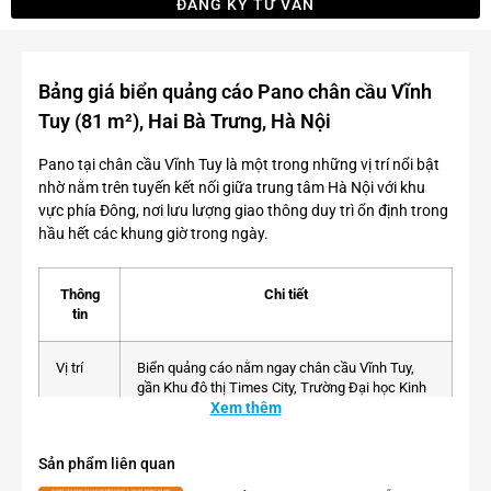
ĐĂNG KÝ TƯ VẤN
Bảng giá biển quảng cáo Pano chân cầu Vĩnh
Tuy (81 m²), Hai Bà Trưng, Hà Nội
Pano tại chân cầu Vĩnh Tuy là một trong những vị trí nổi bật
nhờ nằm trên tuyến kết nối giữa trung tâm Hà Nội với khu
vực phía Đông, nơi lưu lượng giao thông duy trì ổn định trong
hầu hết các khung giờ trong ngày.
Thông
Chi tiết
tin
Vị trí
Biển quảng cáo nằm ngay chân cầu Vĩnh Tuy,
gần Khu đô thị Times City, Trường Đại học Kinh
doanh và Công nghệ Hà Nội cùng nhiều khu dân
Xem thêm
cư và trục giao thông quan trọng của quận Hai
Bà Trưng.
Sản phẩm liên quan