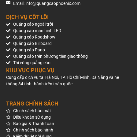
Bất động sản và khu đô thị.
Email: info@quangcaophoenix.com
Ô tô, xe máy và dịch vụ vận tải.
Ngân hàng, bảo hiểm.
DỊCH VỤ CỐT LÕI
Bán lẻ và trung tâm thương mại.
Quảng cáo ngoài trời
Giáo dục và tuyển sinh.
Quảng cáo màn hình LED
Công nghệ, điện tử.
Quảng cáo Roadshow
Hàng tiêu dùng nhanh (FMCG).
Quảng cáo Billboard
Báo giá pano chân cầu Vĩnh Tuy
Quảng cáo Pano
Quảng cáo trên phương tiện giao thông
Mức giá tham khảo cho vị trí này là 650.000.000 VNĐ/năm
Thi công quảng cáo
(chưa bao gồm VAT). Chi phí thuê thực tế có thể thay đổi
KHU VỰC PHỤC VỤ
theo thời gian triển khai, thời hạn hợp đồng và tình trạng khai
Cung cấp dịch vụ tại Hà Nội, TP. Hồ Chí Minh, Đà Nẵng và hệ
thác của vị trí.
thống 34 tỉnh thành trên toàn quốc.
Nếu cần báo giá cập nhật, kiểm tra lịch trống, hoặc tư vấn lựa
chọn pano phù hợp với mục tiêu truyền thông và ngân sách,
TRANG CHÍNH SÁCH
bạn có thể liên hệ Phoenix OOH để được hỗ trợ.
Chính sách bảo mật
Điều khoản sử dụng
Báo giá & Thanh toán
Chính sách bảo hành
Kiểm duyệt nội dung