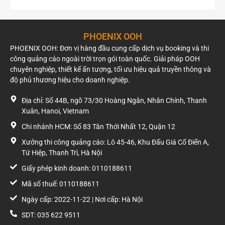
đại học, tạo nên tệp khách hàng đa dạng từ cư dân, sinh viên
đến giới văn phòng và khách hàng có thu nhập khá.
PHOENIX OOH
Giá trị của pano khổ lớn 132 m²
PHOENIX OOH: Đơn vị hàng đầu cung cấp dịch vụ booking và thi
công quảng cáo ngoài trời trọn gói toàn quốc. Giải pháp OOH
Với diện tích 132 m², đây là một trong những pano có kích
chuyên nghiệp, thiết kế ấn tượng, tối ưu hiệu quả truyền thông và
thước lớn tại khu vực, mang lại lợi thế về khả năng hiển thị và
độ phủ thương hiệu cho doanh nghiệp.
nhận diện thương hiệu.
Địa chỉ: Số 44B, ngõ 73/30 Hoàng Ngân, Nhân Chính, Thanh
Mặt biển rộng giúp doanh nghiệp triển khai các thiết kế quy
Xuân, Hanoi, Vietnam
mô lớn, sử dụng hình ảnh nổi bật và thông điệp ngắn gọn mà
vẫn đảm bảo dễ quan sát khi phương tiện di chuyển ở tốc độ
Chi nhánh HCM: Số 83 Tân Thới Nhất 12, Quận 12
cao.
Xưởng thi công quảng cáo: Lô 45-46, Khu Đấu Giá Cổ Điển A,
Tứ Hiệp, Thanh Trì, Hà Nội
Phù hợp với những ngành hàng nào?
Giấy phép kinh doanh: 0110188611
Vị trí này thường được đánh giá phù hợp với các chiến dịch
Mã số thuế: 0110188611
quảng bá quy mô lớn của:
Ngày cấp: 2022-11-22 | Nơi cấp: Hà Nội
Chủ đầu tư bất động sản và khu đô thị.
SDT: 035 622 9511
Ô tô, xe máy và phương tiện giao thông.