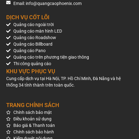
Ngân hàng, bảo hiểm và tài chính.
Email: info@quangcaophoenix.com
Công nghệ, điện máy và điện tử.
Hàng tiêu dùng nhanh (FMCG).
DỊCH VỤ CỐT LÕI
Chuỗi bán lẻ và trung tâm thương mại.
Quảng cáo ngoài trời
Giáo dục, tuyển sinh và đào tạo.
Quảng cáo màn hình LED
Báo giá pano lối lên Vành đai 2.5
Quảng cáo Roadshow
Quảng cáo Billboard
Mức giá tham khảo cho vị trí pano này là 1.000.000.000
Quảng cáo Pano
VNĐ/năm (chưa bao gồm VAT). Chi phí thuê có thể thay đổi
Quảng cáo trên phương tiện giao thông
theo thời điểm triển khai, thời hạn hợp đồng và tình trạng khai
Thi công quảng cáo
thác thực tế.
KHU VỰC PHỤC VỤ
Cung cấp dịch vụ tại Hà Nội, TP. Hồ Chí Minh, Đà Nẵng và hệ
Nếu cần báo giá mới nhất, kiểm tra tình trạng vị trí còn trống
thống 34 tỉnh thành trên toàn quốc.
hoặc được tư vấn lựa chọn pano phù hợp với ngân sách và
mục tiêu truyền thông, bạn có thể liên hệ Phoenix OOH để
được hỗ trợ.
TRANG CHÍNH SÁCH
Chính sách bảo mật
Điều khoản sử dụng
Báo giá & Thanh toán
Chính sách bảo hành
Kiểm duyệt nội dung