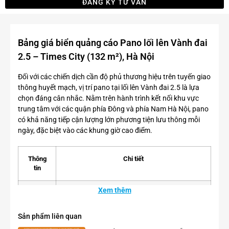
ĐĂNG KÝ TƯ VẤN
Bảng giá biển quảng cáo Pano lối lên Vành đai
2.5 – Times City (132 m²), Hà Nội
Đối với các chiến dịch cần độ phủ thương hiệu trên tuyến giao
thông huyết mạch, vị trí pano tại lối lên Vành đai 2.5 là lựa
chọn đáng cân nhắc. Nằm trên hành trình kết nối khu vực
trung tâm với các quận phía Đông và phía Nam Hà Nội, pano
có khả năng tiếp cận lượng lớn phương tiện lưu thông mỗi
ngày, đặc biệt vào các khung giờ cao điểm.
Thông
Chi tiết
tin
Xem thêm
Vị trí
Biển quảng cáo nằm ngay lối lên đường Vành
đai 2.5, gần Khu đô thị Times City, cầu Vĩnh Tuy,
Imperia Sky Garden và Trường Đại học Kinh
Sản phẩm liên quan
doanh và Công nghệ Hà Nội. Đây là khu vực tập