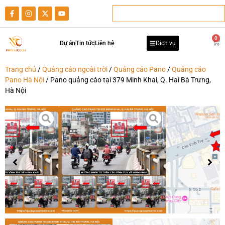
0
Dự án
Tin tức
Liên hệ
Dịch vụ
Trang chủ
/
Quảng cáo ngoài trời
/
Quảng cáo Pano
/
Quảng cáo
Pano Hà Nội
/ Pano quảng cáo tại 379 Minh Khai, Q. Hai Bà Trưng,
Hà Nội