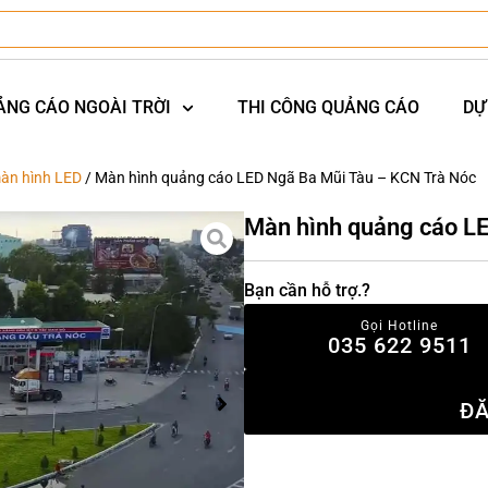
ẢNG CÁO NGOÀI TRỜI
THI CÔNG QUẢNG CÁO
DỰ
àn hình LED
/ Màn hình quảng cáo LED Ngã Ba Mũi Tàu – KCN Trà Nóc
Màn hình quảng cáo L
Bạn cần hỗ trợ.?
Gọi Hotline
035 622 9511
ĐĂ