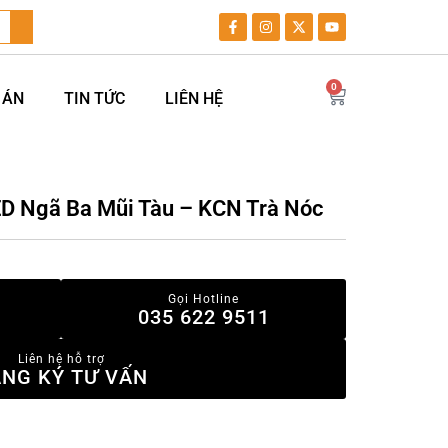
0
 ÁN
TIN TỨC
LIÊN HỆ
ED Ngã Ba Mũi Tàu – KCN Trà Nóc
Gọi Hotline
035 622 9511
Liên hệ hỗ trợ
NG KÝ TƯ VẤN