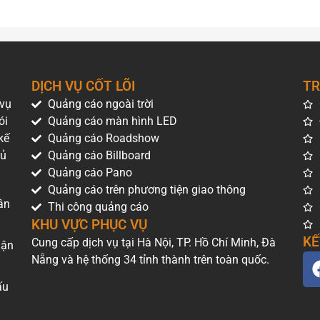
DỊCH VỤ CỐT LÕI
TR
 vụ
Quảng cáo ngoài trời
ói
Quảng cáo màn hình LED
kế
Quảng cáo Roadshow
hủ
Quảng cáo Billboard
Quảng cáo Pano
Quảng cáo trên phương tiện giao thông
ân
Thi công quảng cáo
KHU VỰC PHỤC VỤ
KẾ
Cung cấp dịch vụ tại Hà Nội, TP. Hồ Chí Minh, Đà
uận
Nẵng và hệ thống 34 tỉnh thành trên toàn quốc.
ấu