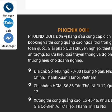
Gọi ngay
PHOENIX OOH
Zalo
PHOENIX OOH: Đơn vị hàng đầu cung cấp dịch
booking và thi công quảng cáo ngoài trời trọn g
Messenger
toàn quốc. Giải pháp OOH chuyên nghiệp, thiết 
ấn tượng, tối ưu hiệu quả truyền thông và độ p
thương hiệu cho doanh nghiệp.
Địa chỉ: Số 44B, ngõ 73/30 Hoàng Ngân, Nh
Chính, Thanh Xuân, Hanoi, Vietnam
Chi nhánh HCM: Số 83 Tân Thới Nhất 12, Q
12
Xưởng thi công quảng cáo: Lô 45-46, Khu Đ
Giá Cổ Điển A, Tứ Hiệp, Thanh Trì, Hà Nội