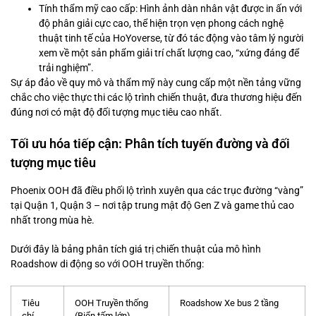
Tính thẩm mỹ cao cấp: Hình ảnh dàn nhân vật được in ấn với
độ phân giải cực cao, thể hiện trọn vẹn phong cách nghệ
thuật tinh tế của HoYoverse, từ đó tác động vào tâm lý người
xem về một sản phẩm giải trí chất lượng cao, “xứng đáng để
trải nghiệm”.
Sự áp đảo về quy mô và thẩm mỹ này cung cấp một nền tảng vững
chắc cho việc thực thi các lộ trình chiến thuật, đưa thương hiệu đến
đúng nơi có mật độ đối tượng mục tiêu cao nhất.
Tối ưu hóa tiếp cận: Phân tích tuyến đường và đối
tượng mục tiêu
Phoenix OOH đã điều phối lộ trình xuyên qua các trục đường “vàng”
tại Quận 1, Quận 3 – nơi tập trung mật độ Gen Z và game thủ cao
nhất trong mùa hè.
Dưới đây là bảng phân tích giá trị chiến thuật của mô hình
Roadshow di động so với OOH truyền thống:
Tiêu
OOH Truyền thống
Roadshow Xe bus 2 tầng
chí
(Biển tấm lớn)