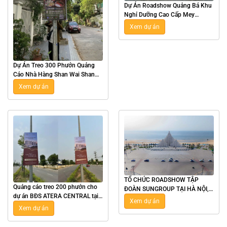
Dự Án Roadshow Quảng Bá Khu
Nghỉ Dưỡng Cao Cấp Mey
Retreat Bãi Lữ Tại Nghệ An
Xem dự án
Dự Án Treo 300 Phướn Quảng
Cáo Nhà Hàng Shan Wai Shan
Hot Pot Tại Hà Nội
Xem dự án
TỔ CHỨC ROADSHOW TẬP
Quảng cáo treo 200 phướn cho
ĐOÀN SUNGROUP TẠI HÀ NỘI,
dự án BĐS ATERA CENTRAL tại
TPHCM, NHA TRANG, VŨNG
Xem dự án
Hưng Yên
TÀU
Xem dự án