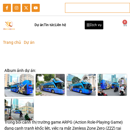
0
Dự án
Tin tức
Liên hệ
Dịch vụ
Trang chủ
-
Dự án
-
CHIẾN DỊCH ROADSHOW XE BUS 2 TẦNG RA MẮT
SIÊU PHẨM ZENLESS ZONE ZERO
CHIẾN DỊCH ROADSHOW XE BUS 2 TẦNG RA MẮT SIÊU PHẨM
ZENLESS ZONE ZERO
Album ảnh dự án:
Trong bối cảnh thị trường game ARPG (Action Role-Playing Game)
đang cạnh tranh khốc liệt, việc ra mắt Zenless Zone Zero (ZZZ) tại