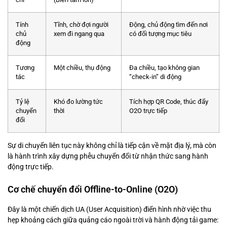
Tính
Tĩnh, chờ đợi người
Động, chủ động tìm đến nơi
chủ
xem đi ngang qua
có đối tượng mục tiêu
động
Tương
Một chiều, thụ động
Đa chiều, tạo không gian
tác
“check-in” di động
Tỷ lệ
Khó đo lường tức
Tích hợp QR Code, thúc đẩy
chuyển
thời
O2O trực tiếp
đổi
Sự di chuyển liên tục này không chỉ là tiếp cận về mặt địa lý, mà còn
là hành trình xây dựng phễu chuyển đổi từ nhận thức sang hành
động trực tiếp.
Cơ chế chuyển đổi Offline-to-Online (O2O)
Đây là một chiến dịch UA (User Acquisition) điển hình nhờ việc thu
hẹp khoảng cách giữa quảng cáo ngoài trời và hành động tải game: