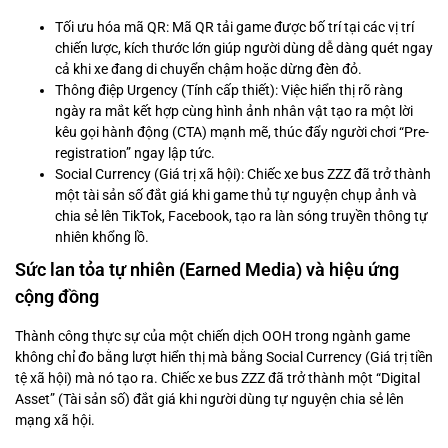
Tối ưu hóa mã QR: Mã QR tải game được bố trí tại các vị trí
chiến lược, kích thước lớn giúp người dùng dễ dàng quét ngay
cả khi xe đang di chuyển chậm hoặc dừng đèn đỏ.
Thông điệp Urgency (Tính cấp thiết): Việc hiển thị rõ ràng
ngày ra mắt kết hợp cùng hình ảnh nhân vật tạo ra một lời
kêu gọi hành động (CTA) mạnh mẽ, thúc đẩy người chơi “Pre-
registration” ngay lập tức.
Social Currency (Giá trị xã hội): Chiếc xe bus ZZZ đã trở thành
một tài sản số đắt giá khi game thủ tự nguyện chụp ảnh và
chia sẻ lên TikTok, Facebook, tạo ra làn sóng truyền thông tự
nhiên khổng lồ.
Sức lan tỏa tự nhiên (Earned Media) và hiệu ứng
cộng đồng
Thành công thực sự của một chiến dịch OOH trong ngành game
không chỉ đo bằng lượt hiển thị mà bằng Social Currency (Giá trị tiền
tệ xã hội) mà nó tạo ra. Chiếc xe bus ZZZ đã trở thành một “Digital
Asset” (Tài sản số) đắt giá khi người dùng tự nguyện chia sẻ lên
mạng xã hội.