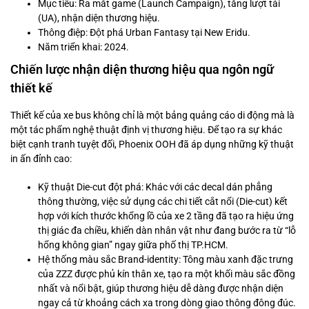
Mục tiêu: Ra mắt game (Launch Campaign), tăng lượt tải
(UA), nhận diện thương hiệu.
Thông điệp: Đột phá Urban Fantasy tại New Eridu.
Năm triển khai: 2024.
Chiến lược nhận diện thương hiệu qua ngôn ngữ
thiết kế
Thiết kế của xe bus không chỉ là một bảng quảng cáo di động mà là
một tác phẩm nghệ thuật định vị thương hiệu. Để tạo ra sự khác
biệt cạnh tranh tuyệt đối, Phoenix OOH đã áp dụng những kỹ thuật
in ấn đỉnh cao:
Kỹ thuật Die-cut đột phá: Khác với các decal dán phẳng
thông thường, việc sử dụng các chi tiết cắt nổi (Die-cut) kết
hợp với kích thước khổng lồ của xe 2 tầng đã tạo ra hiệu ứng
thị giác đa chiều, khiến dàn nhân vật như đang bước ra từ “lỗ
hổng không gian” ngay giữa phố thị TP.HCM.
Hệ thống màu sắc Brand-identity: Tông màu xanh đặc trưng
của ZZZ được phủ kín thân xe, tạo ra một khối màu sắc đồng
nhất và nổi bật, giúp thương hiệu dễ dàng được nhận diện
ngay cả từ khoảng cách xa trong dòng giao thông đông đúc.