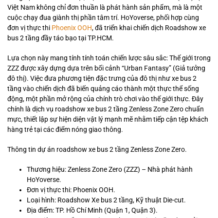
Việt Nam không chỉ đơn thuần là phát hành sản phẩm, mà là một
cuộc chạy đua giành thị phần tâm trí. HoYoverse, phối hợp cùng
đơn vị thực thi
Phoenix OOH
, đã triển khai chiến dịch Roadshow xe
bus 2 tầng đầy táo bạo tại TP.HCM.
Lựa chọn này mang tính tính toán chiến lược sâu sắc: Thế giới trong
ZZZ được xây dựng dựa trên bối cảnh “Urban Fantasy” (Giả tưởng
đô thị). Việc đưa phương tiện đặc trưng của đô thị như xe bus 2
tầng vào chiến dịch đã biến quảng cáo thành một thực thể sống
động, một phần mở rộng của chính trò chơi vào thế giới thực. Đây
chính là dịch vụ roadshow xe bus 2 tầng Zenless Zone Zero chuẩn
mực, thiết lập sự hiện diện vật lý mạnh mẽ nhằm tiếp cận tệp khách
hàng trẻ tại các điểm nóng giao thông.
Thông tin dự án roadshow xe bus 2 tầng Zenless Zone Zero.
Thương hiệu: Zenless Zone Zero (ZZZ) – Nhà phát hành
HoYoverse.
Đơn vị thực thi: Phoenix OOH.
Loại hình: Roadshow Xe bus 2 tầng, Kỹ thuật Die-cut.
Địa điểm: TP. Hồ Chí Minh (Quận 1, Quận 3).