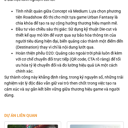
Tính nhất quán giữa Concept và Medium: Lựa chọn phương
tiện Roadshow đô thị cho một tựa game Urban Fantasy là
chìa khóa để tạo ra sự cộng hưởng thương hiệu mạnh mẽ.
Đầu tư vào chiều sâu thị giác: Sử dụng kỹ thuật Die-cut và
thiết kế quy mô lớn để vượt qua sự bão hòa thông tin của
người tiêu dùng hiện đại, biến quảng cáo thành một điểm đến
(Destination) thay vì chỉ là nội dung lướt qua.
Hoàn thiện phễu O2O: Quảng cáo ngoài trời phải luôn đi kèm
với cơ chế chuyển đổi trực tiếp (QR code, CTA rõ ràng) để tối
ưu hóa tỷ lệ chuyển đổi và đo lường hiệu quả UA một cách
chính xác.
Sự thành công này khẳng định rằng, trong kỷ nguyên số, những trải
nghiệm vật lý độc đáo vẫn giữ vai trò then chốt trong việc tạo ra
cảm xúc và sự gắn kết bền vững giữa thương hiệu game và người
dùng.
DỰ ÁN LIÊN QUAN