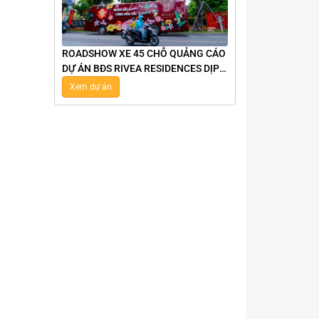
ROADSHOW XE 45 CHỖ QUẢNG CÁO
DỰ ÁN BĐS RIVEA RESIDENCES DỊP
8/3 CHO TẬP ĐOÀN TÂN Á ĐẠI
Xem dự án
THÀNH