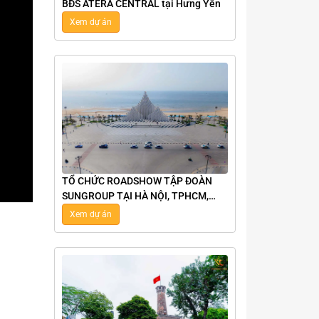
BĐS ATERA CENTRAL tại Hưng Yên
Xem dự án
TỔ CHỨC ROADSHOW TẬP ĐOÀN
SUNGROUP TẠI HÀ NỘI, TPHCM,
NHA TRANG, VŨNG TÀU
Xem dự án