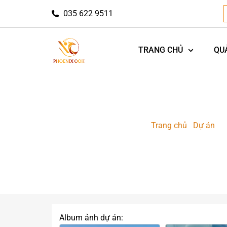
035 622 9511
TRANG CHỦ
QU
Trang chủ
-
Dự án
-
D
Dự Án Roadshow Qu
Album ảnh dự án: