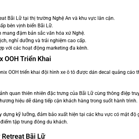
at Bãi Lữ tại thị trường Nghệ An và khu vực lân cận.
p bên vịnh biển Bãi Lữ.
biển mang đậm bản sắc văn hóa xứ Nghệ.
ịch, nghỉ dưỡng và trải nghiệm cao cấp.
hợp với các hoạt động marketing đa kênh.
x OOH Triển Khai
nix OOH triển khai đội hình xe ô tô được dán decal quảng cáo 
 cảnh quan thiên nhiên đặc trưng của Bãi Lữ cùng thông điệp tru
 thương hiệu dễ dàng tiếp cận khách hàng trong suốt hành trình.
ây dựng kỹ lưỡng, đảm bảo xuất hiện tại các khu vực có mật độ 
a điểm tập trung đông du khách.
 Retreat Bãi Lữ