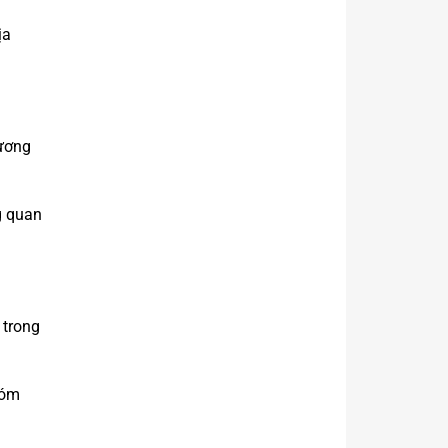
ịa
hương
g quan
 trong
hóm