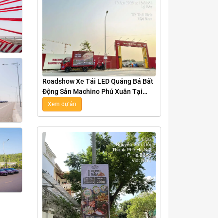
Roadshow Xe Tải LED Quảng Bá Bất
Động Sản Machino Phú Xuân Tại
Thái Bình
Xem dự án