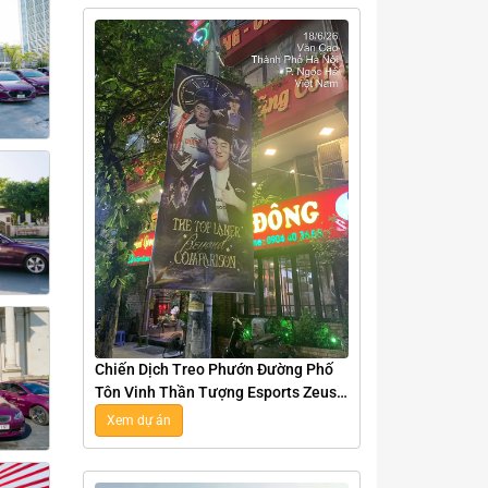
Chiến Dịch Treo Phướn Đường Phố
Tôn Vinh Thần Tượng Esports Zeus
Tại Hà Nội
Xem dự án