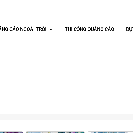
ẢNG CÁO NGOÀI TRỜI
THI CÔNG QUẢNG CÁO
DỰ
ự Án Roadshow Quảng Bá Khu Nghỉ Dưỡng Cao Cấp Mey Retreat
ảng Bá Khu Nghỉ Dưỡng Cao Cấp Mey Retreat 