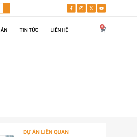
0
 ÁN
TIN TỨC
LIÊN HỆ
 Bãi Lữ Tại Nghệ An
Bãi Lữ Tại Nghệ An
DỰ ÁN LIÊN QUAN