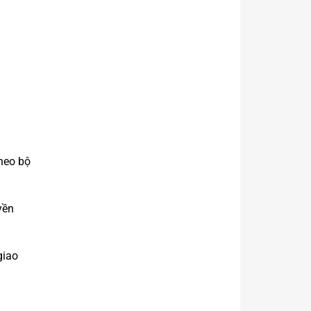
theo bộ
yền
giao