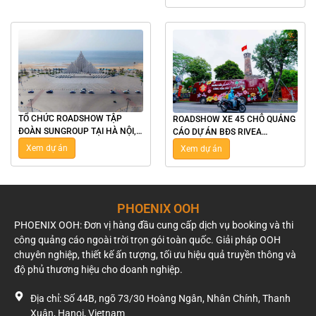
TỔ CHỨC ROADSHOW TẬP
ROADSHOW XE 45 CHỖ QUẢNG
ĐOÀN SUNGROUP TẠI HÀ NỘI,
CÁO DỰ ÁN BĐS RIVEA
TPHCM, NHA TRANG, VŨNG
RESIDENCES DỊP 8/3 CHO TẬP
Xem dự án
Xem dự án
TÀU
ĐOÀN TÂN Á ĐẠI THÀNH
PHOENIX OOH
PHOENIX OOH: Đơn vị hàng đầu cung cấp dịch vụ booking và thi
công quảng cáo ngoài trời trọn gói toàn quốc. Giải pháp OOH
chuyên nghiệp, thiết kế ấn tượng, tối ưu hiệu quả truyền thông và
độ phủ thương hiệu cho doanh nghiệp.
Địa chỉ: Số 44B, ngõ 73/30 Hoàng Ngân, Nhân Chính, Thanh
Xuân, Hanoi, Vietnam