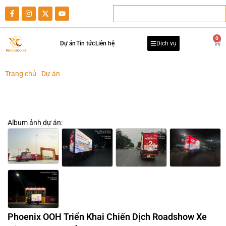
0
Dự án
Tin tức
Liên hệ
Dịch vụ
Trang chủ
-
Dự án
-
Roadshow Xe Tải LED Quảng Bá Bất Động Sản
Machino Phú Xuân Tại Thái Bình
Roadshow Xe Tải LED Quảng Bá Bất Động Sản Machino Phú Xuân
Tại Thái Bình
Album ảnh dự án:
Phoenix OOH Triển Khai Chiến Dịch Roadshow Xe