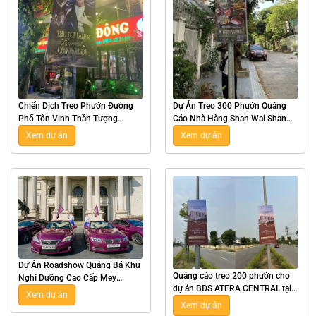
Chiến Dịch Treo Phướn Đường
Dự Án Treo 300 Phướn Quảng
Phố Tôn Vinh Thần Tượng
Cáo Nhà Hàng Shan Wai Shan
Esports Zeus Tại Hà Nội
Hot Pot Tại Hà Nội
Xem dự án
Xem dự án
Dự Án Roadshow Quảng Bá Khu
Quảng cáo treo 200 phướn cho
Nghỉ Dưỡng Cao Cấp Mey
dự án BĐS ATERA CENTRAL tại
Retreat Bãi Lữ Tại Nghệ An
Xem dự án
Hưng Yên
Xem dự án