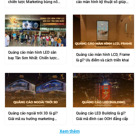
chiến lược Marketing bùng nổ
cáo màn hình kỹ thuật số giúp
trên đường phố
doanh nghiệp bứt phá 2026
Quảng cáo màn hình LED sân
Quảng cáo màn hình LCD, Frame
bay Tân Sơn Nhất: Chiến lược
là gì? Ưu điểm và cách triển khai
tiếp cận triệu khách VIP
Quảng cáo ngoài trời 3D là gì?
Quảng cáo LED Building là gì?
Giải mã xu hướng marketing
Giải mã đỉnh cao OOH đẳng cấp
bùng nổ
Xem thêm