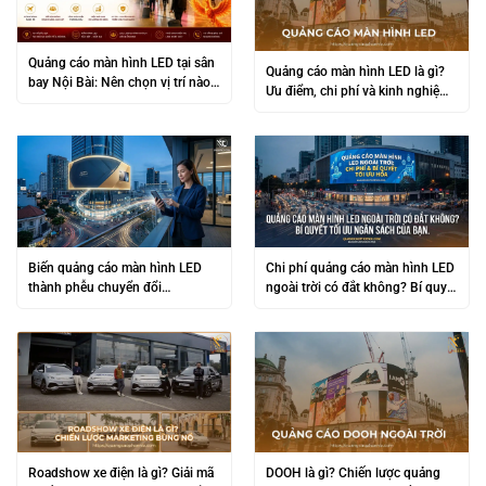
Quảng cáo màn hình LED tại sân
Quảng cáo màn hình LED là gì?
bay Nội Bài: Nên chọn vị trí nào
Ưu điểm, chi phí và kinh nghiệm
để tiếp cận đúng khách hàng cao
triển khai hiệu quả
cấp?
Biến quảng cáo màn hình LED
Chi phí quảng cáo màn hình LED
thành phễu chuyển đổi
ngoài trời có đắt không? Bí quyết
Omnichannel
tối ưu ngân sách
Roadshow xe điện là gì? Giải mã
DOOH là gì? Chiến lược quảng