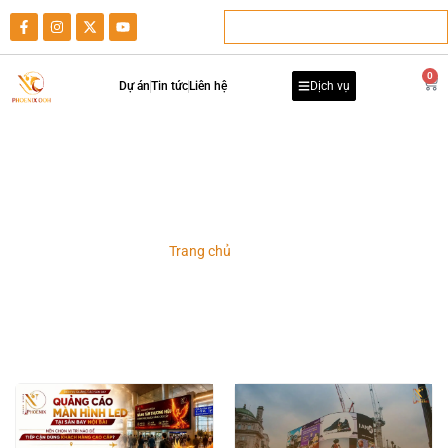
0
Dự án
Tin tức
Liên hệ
Dịch vụ
DOOH
Trang chủ
-
DOOH