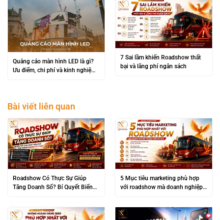
7 Sai lầm khiến Roadshow thất
Quảng cáo màn hình LED là gì?
bại và lãng phí ngân sách
Ưu điểm, chi phí và kinh nghiệm
triển khai hiệu quả
Bài viết liên quan
Roadshow Có Thực Sự Giúp
5 Mục tiêu marketing phù hợp
Tăng Doanh Số? Bí Quyết Biến
với roadshow mà doanh nghiệp
“Đám Đông” Thành Lợi Nhuận
không nên bỏ qua
Khủng