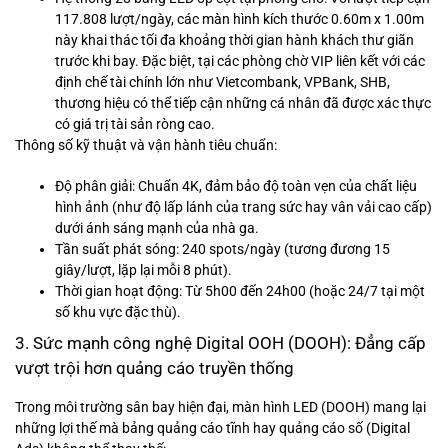
117.808 lượt/ngày, các màn hình kích thước 0.60m x 1.00m
này khai thác tối đa khoảng thời gian hành khách thư giãn
trước khi bay. Đặc biệt, tại các phòng chờ VIP liên kết với các
định chế tài chính lớn như Vietcombank, VPBank, SHB,
thương hiệu có thể tiếp cận những cá nhân đã được xác thực
có giá trị tài sản ròng cao.
Thông số kỹ thuật và vận hành tiêu chuẩn:
Độ phân giải: Chuẩn 4K, đảm bảo độ toàn vẹn của chất liệu
hình ảnh (như độ lấp lánh của trang sức hay vân vải cao cấp)
dưới ánh sáng mạnh của nhà ga.
Tần suất phát sóng: 240 spots/ngày (tương đương 15
giây/lượt, lặp lại mỗi 8 phút).
Thời gian hoạt động: Từ 5h00 đến 24h00 (hoặc 24/7 tại một
số khu vực đặc thù).
3. Sức mạnh công nghệ Digital OOH (DOOH): Đẳng cấp
vượt trội hơn quảng cáo truyền thống
Trong môi trường sân bay hiện đại, màn hình LED (DOOH) mang lại
những lợi thế mà bảng quảng cáo tĩnh hay quảng cáo số (Digital