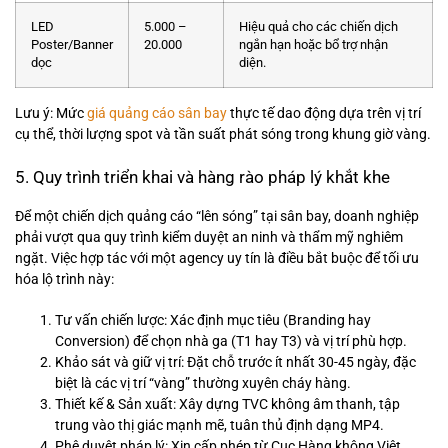
LED
5.000 –
Hiệu quả cho các chiến dịch
Poster/Banner
20.000
ngắn hạn hoặc bổ trợ nhận
dọc
diện.
Lưu ý: Mức
giá quảng cáo sân bay
thực tế dao động dựa trên vị trí
cụ thể, thời lượng spot và tần suất phát sóng trong khung giờ vàng.
5. Quy trình triển khai và hàng rào pháp lý khắt khe
Để một chiến dịch quảng cáo “lên sóng” tại sân bay, doanh nghiệp
phải vượt qua quy trình kiểm duyệt an ninh và thẩm mỹ nghiêm
ngặt. Việc hợp tác với một agency uy tín là điều bắt buộc để tối ưu
hóa lộ trình này:
Tư vấn chiến lược: Xác định mục tiêu (Branding hay
Conversion) để chọn nhà ga (T1 hay T3) và vị trí phù hợp.
Khảo sát và giữ vị trí: Đặt chỗ trước ít nhất 30-45 ngày, đặc
biệt là các vị trí “vàng” thường xuyên cháy hàng.
Thiết kế & Sản xuất: Xây dựng TVC không âm thanh, tập
trung vào thị giác mạnh mẽ, tuân thủ định dạng MP4.
Phê duyệt pháp lý: Xin cấp phép từ Cục Hàng không Việt