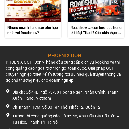
Những ngành hàng nào phù hợp
Roadshow có còn hiệu quả trong
nhất với Roadshow?
thời đại Tiktok? Góc nhìn thực tế
từ các thương hiệu lớn
PHOENIX OOH
PHOENIX OOH: Đơn vị hàng đầu cung cấp dịch vụ booking và thi
công quảng cáo ngoài trời trọn gói toàn quốc. Giải pháp OOH
chuyên nghiệp, thiết kế ấn tượng, tối ưu hiệu quả truyền thông và
độ phủ thương hiệu cho doanh nghiệp.
Địa chỉ: Số 44B, ngõ 73/30 Hoàng Ngân, Nhân Chính, Thanh
Xuân, Hanoi, Vietnam
Chi nhánh HCM: Số 83 Tân Thới Nhất 12, Quận 12
Xưởng thi công quảng cáo: Lô 45-46, Khu Đấu Giá Cổ Điển A,
Tứ Hiệp, Thanh Trì, Hà Nội