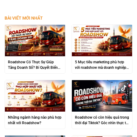
BÀI VIẾT MỚI NHẤT
Roadshow Có Thực Sự Giúp
5 Mục tiêu marketing phù hợp
Tăng Doanh Số? Bí Quyết Biến
với roadshow mà doanh nghiệp
“Đám Đông” Thành Lợi Nhuận
không nên bỏ qua
Khủng
Những ngành hàng nào phù hợp
Roadshow có còn hiệu quả trong
nhất với Roadshow?
thời đại Tiktok? Góc nhìn thực tế
từ các thương hiệu lớn