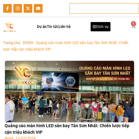
0
Dự án
Tin tức
Liên hệ
Dịch vụ
Trang chủ
-
DOOH
-
Quảng cáo màn hình LED sân bay Tân Sơn Nhất: Chiến
lược tiếp cận triệu khách VIP
Quảng cáo màn hình LED sân bay Tân Sơn Nhất: Chiến lược tiếp
cận triệu khách VIP
Ngày:
13/03/2026