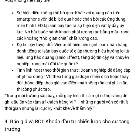
Ads) không thể thay thế:
Sự hiện diện không thể bỏ qua: Khác với quảng cáo trên
smartphone vốn dễ bị bỏ qua hoặc chặn bởi các ứng dụng,
màn hình LED tại sân bay tạo ra sự hiện diện vật lý đầy uy
lực. Nó bắt buộc hành khách phải tương tác bằng mắt trong
các khoảng “thời gian chết” chất lượng cao.
Độ tin cậy tuyệt đối: Việc xuất hiện bên cạnh các nhãn hàng
danh tiếng tại sân bay quốc tế giúp thương hiệu hưởng lợi từ
hiệu ứng hào quang (Halo Effect), tăng độ tin cậy và chuyên
nghiệp trong mắt đối tác quốc tế.
Tính linh hoạt theo thời gian thực: Doanh nghiệp dễ dàng cập
nhật nội dung TVC theo từng giai đoạn chiến dịch hoặc thay
đổi thông điệp theo giờ cao điểm mà không tốn chi phí in ấn,
thi công phức tạp.
“Trong môi trường sân bay, mỗi giây hiển thị là một cơ hội vàng để
ghi dấu ấn vào tâm trí khách hàng VIP – những người vốn có rất ít
thời gian nhưng lại cực kỳ khắt khe về thẩm mỹ.”
4. Báo giá và ROI: Khoản đầu tư chiến lược cho sự tăng
trưởng