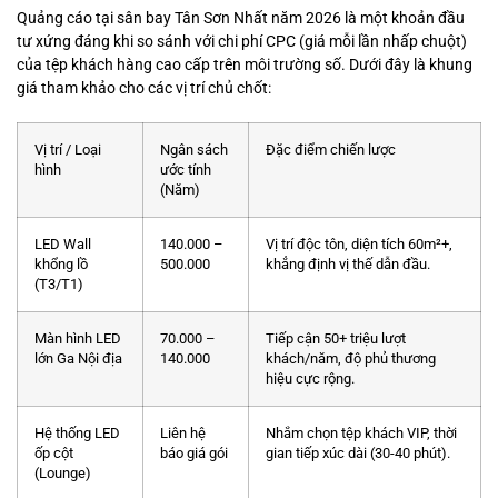
Quảng cáo tại sân bay Tân Sơn Nhất năm 2026 là một khoản đầu
tư xứng đáng khi so sánh với chi phí CPC (giá mỗi lần nhấp chuột)
của tệp khách hàng cao cấp trên môi trường số. Dưới đây là khung
giá tham khảo cho các vị trí chủ chốt:
Vị trí / Loại
Ngân sách
Đặc điểm chiến lược
hình
ước tính
(Năm)
LED Wall
140.000 –
Vị trí độc tôn, diện tích 60m²+,
khổng lồ
500.000
khẳng định vị thế dẫn đầu.
(T3/T1)
Màn hình LED
70.000 –
Tiếp cận 50+ triệu lượt
lớn Ga Nội địa
140.000
khách/năm, độ phủ thương
hiệu cực rộng.
Hệ thống LED
Liên hệ
Nhắm chọn tệp khách VIP, thời
ốp cột
báo giá gói
gian tiếp xúc dài (30-40 phút).
(Lounge)