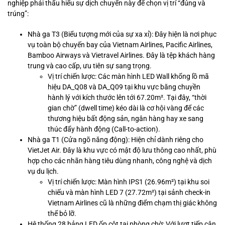
nghiệp phải thấu hiểu sự dịch chuyển này để chọn vị trí “đúng và
trúng”:
Nhà ga T3 (Biểu tượng mới của sự xa xỉ): Đây hiện là nơi phục
vụ toàn bộ chuyến bay của Vietnam Airlines, Pacific Airlines,
Bamboo Airways và Vietravel Airlines. Đây là tệp khách hàng
trung và cao cấp, ưu tiên sự sang trọng.
Vị trí chiến lược: Các màn hình LED Wall khổng lồ mã
hiệu DA_Q08 và DA_Q09 tại khu vực băng chuyền
hành lý với kích thước lên tới 67.20m². Tại đây, “thời
gian chờ” (dwell time) kéo dài là cơ hội vàng để các
thương hiệu bất động sản, ngân hàng hay xe sang
thúc đẩy hành động (Call-to-action).
Nhà ga T1 (Cửa ngõ năng động): Hiện chỉ dành riêng cho
VietJet Air. Đây là khu vực có mật độ lưu thông cao nhất, phù
hợp cho các nhãn hàng tiêu dùng nhanh, công nghệ và dịch
vụ du lịch.
Vị trí chiến lược: Màn hình IPS1 (26.96m²) tại khu soi
chiếu và màn hình LED 7 (27.72m²) tại sảnh check-in
Vietnam Airlines cũ là những điểm chạm thị giác không
thể bỏ lỡ.
Hệ thống 28 bảng LED ốp cột tại phòng chờ: Với lượt tiếp cận