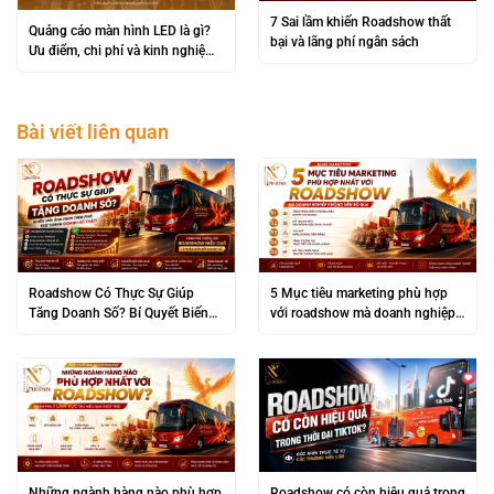
7 Sai lầm khiến Roadshow thất
Quảng cáo màn hình LED là gì?
bại và lãng phí ngân sách
Ưu điểm, chi phí và kinh nghiệm
triển khai hiệu quả
Bài viết liên quan
Roadshow Có Thực Sự Giúp
5 Mục tiêu marketing phù hợp
Tăng Doanh Số? Bí Quyết Biến
với roadshow mà doanh nghiệp
“Đám Đông” Thành Lợi Nhuận
không nên bỏ qua
Khủng
Những ngành hàng nào phù hợp
Roadshow có còn hiệu quả trong