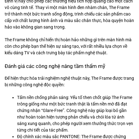
Định vị này cho phép các thương hiệu tích hợp quảng cáo một cách
vô cùng tinh tế. Thay vì một màn hình đen nhàm chán, The Frame
trở thành một bức tranh sống động, trình chiếu các sản phẩm cao
cấp với chất lượng hình ảnh và màu sắc chân thực, hòa quyện hoàn
hảo vào không gian sang trọng.
The Frame không chỉ hiển thị hoàn hảo những gì trên màn hình mà
còn cho phép bạn thể hiện sự sáng tạo, với rất nhiều lựa chọn về
kiểu dáng TV và cách trưng bày tác phẩm nghệ thuật.
Đánh giá các công nghệ nâng tầm thẩm mỹ
Để hiện thực hóa trải nghiệm nghệ thuật này, The Frame được trang
bị những công nghệ độc quyền:
Tấm nền chống phản sáng: Yếu tố then chốt giúp The Frame
trông giống như một bức tranh thật là tấm nền mờ đã đạt
chứng nhận “Glare-Free”. Công nghệ này giúp loại bỏ gần
như hoàn toàn hiện tượng phản chiếu và chói lóa từ ánh
sáng xung quanh, cho phép người xem thưởng thức trọn vẹn
từng chi tiết của tác phẩm.
Độ chính xác màu sắc PANTONE: The Frame được chứng