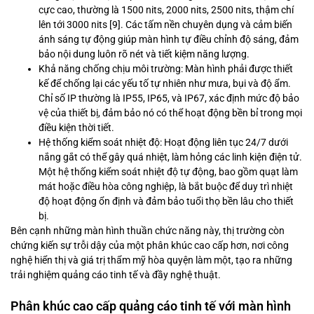
cực cao, thường là 1500 nits, 2000 nits, 2500 nits, thậm chí
lên tới 3000 nits [9]. Các tấm nền chuyên dụng và cảm biến
ánh sáng tự động giúp màn hình tự điều chỉnh độ sáng, đảm
bảo nội dung luôn rõ nét và tiết kiệm năng lượng.
Khả năng chống chịu môi trường: Màn hình phải được thiết
kế để chống lại các yếu tố tự nhiên như mưa, bụi và độ ẩm.
Chỉ số IP thường là IP55, IP65, và IP67, xác định mức độ bảo
vệ của thiết bị, đảm bảo nó có thể hoạt động bền bỉ trong mọi
điều kiện thời tiết.
Hệ thống kiểm soát nhiệt độ: Hoạt động liên tục 24/7 dưới
nắng gắt có thể gây quá nhiệt, làm hỏng các linh kiện điện tử.
Một hệ thống kiểm soát nhiệt độ tự động, bao gồm quạt làm
mát hoặc điều hòa công nghiệp, là bắt buộc để duy trì nhiệt
độ hoạt động ổn định và đảm bảo tuổi thọ bền lâu cho thiết
bị.
Bên cạnh những màn hình thuần chức năng này, thị trường còn
chứng kiến sự trỗi dậy của một phân khúc cao cấp hơn, nơi công
nghệ hiển thị và giá trị thẩm mỹ hòa quyện làm một, tạo ra những
trải nghiệm quảng cáo tinh tế và đầy nghệ thuật.
Phân khúc cao cấp quảng cáo tinh tế với màn hình