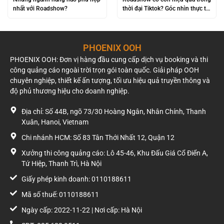
nhất với Roadshow?
thời đại Tiktok? Góc nhìn thực tế
từ các thương hiệu lớn
PHOENIX OOH
PHOENIX OOH: Đơn vị hàng đầu cung cấp dịch vụ booking và thi
công quảng cáo ngoài trời trọn gói toàn quốc. Giải pháp OOH
chuyên nghiệp, thiết kế ấn tượng, tối ưu hiệu quả truyền thông và
độ phủ thương hiệu cho doanh nghiệp.
Địa chỉ: Số 44B, ngõ 73/30 Hoàng Ngân, Nhân Chính, Thanh
Xuân, Hanoi, Vietnam
Chi nhánh HCM: Số 83 Tân Thới Nhất 12, Quận 12
Xưởng thi công quảng cáo: Lô 45-46, Khu Đấu Giá Cổ Điển A,
Tứ Hiệp, Thanh Trì, Hà Nội
Giấy phép kinh doanh: 0110188611
Mã số thuế: 0110188611
Ngày cấp: 2022-11-22 | Nơi cấp: Hà Nội