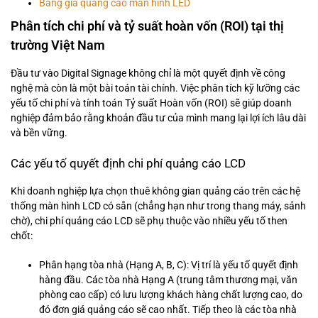
Bảng giá quảng cáo màn hình LED
Phân tích chi phí và tỷ suất hoàn vốn (ROI) tại thị
trường Việt Nam
Đầu tư vào Digital Signage không chỉ là một quyết định về công
nghệ mà còn là một bài toán tài chính. Việc phân tích kỹ lưỡng các
yếu tố chi phí và tính toán Tỷ suất Hoàn vốn (ROI) sẽ giúp doanh
nghiệp đảm bảo rằng khoản đầu tư của mình mang lại lợi ích lâu dài
và bền vững.
Các yếu tố quyết định chi phí quảng cáo LCD
Khi doanh nghiệp lựa chọn thuê không gian quảng cáo trên các hệ
thống màn hình LCD có sẵn (chẳng hạn như trong thang máy, sảnh
chờ), chi phí quảng cáo LCD sẽ phụ thuộc vào nhiều yếu tố then
chốt:
Phân hạng tòa nhà (Hạng A, B, C): Vị trí là yếu tố quyết định
hàng đầu. Các tòa nhà Hạng A (trung tâm thương mại, văn
phòng cao cấp) có lưu lượng khách hàng chất lượng cao, do
đó đơn giá quảng cáo sẽ cao nhất. Tiếp theo là các tòa nhà