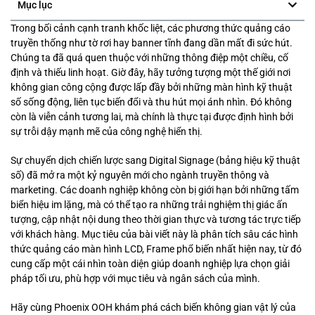
Mục lục
Trong bối cảnh cạnh tranh khốc liệt, các phương thức quảng cáo
truyền thống như tờ rơi hay banner tĩnh đang dần mất đi sức hút.
Chúng ta đã quá quen thuộc với những thông điệp một chiều, cố
định và thiếu linh hoạt. Giờ đây, hãy tưởng tượng một thế giới nơi
không gian công cộng được lấp đầy bởi những màn hình kỹ thuật
số sống động, liên tục biến đổi và thu hút mọi ánh nhìn. Đó không
còn là viễn cảnh tương lai, mà chính là thực tại được định hình bởi
sự trỗi dậy mạnh mẽ của công nghệ hiển thị.
Sự chuyển dịch chiến lược sang Digital Signage (bảng hiệu kỹ thuật
số) đã mở ra một kỷ nguyên mới cho ngành truyền thông và
marketing. Các doanh nghiệp không còn bị giới hạn bởi những tấm
biển hiệu im lặng, mà có thể tạo ra những trải nghiệm thị giác ấn
tượng, cập nhật nội dung theo thời gian thực và tương tác trực tiếp
với khách hàng. Mục tiêu của bài viết này là phân tích sâu các hình
thức quảng cáo màn hình LCD, Frame phổ biến nhất hiện nay, từ đó
cung cấp một cái nhìn toàn diện giúp doanh nghiệp lựa chọn giải
pháp tối ưu, phù hợp với mục tiêu và ngân sách của mình.
Hãy cùng Phoenix OOH khám phá cách biến không gian vật lý của