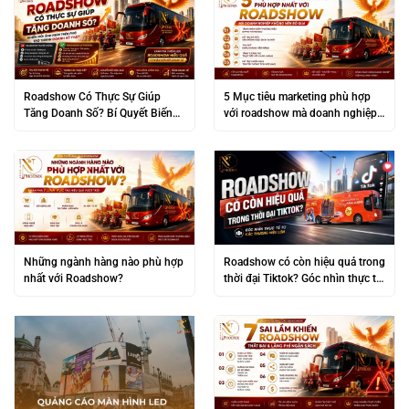
Roadshow Có Thực Sự Giúp
5 Mục tiêu marketing phù hợp
Tăng Doanh Số? Bí Quyết Biến
với roadshow mà doanh nghiệp
“Đám Đông” Thành Lợi Nhuận
không nên bỏ qua
Khủng
Những ngành hàng nào phù hợp
Roadshow có còn hiệu quả trong
nhất với Roadshow?
thời đại Tiktok? Góc nhìn thực tế
từ các thương hiệu lớn