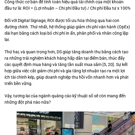
Công thức cơ bản để tính toán hiệu quả tài chính của một khoản
đầu tư là: ROI = (Lợi nhuận – Chi phí Đầu tư) / Chi phí Đầu tư x 100%
Đối với Digital Signage, ROI được tối ưu hóa thông qua hai con
đường chính. Thứ nhất, hệ thống giúp giảm chi phí vận hành (OpEx)
dài hạn bằng cách loại bỏ chi phí in ấn, phân phối và nhân công lặp
lại.
Thứ hai, và quan trọng hơn, DS giúp tăng doanh thu bằng cách tạo
ra những trải nghiệm khách hàng hấp dẫn tại điểm bán, thúc đẩy
các quyết định mua hàng và tăng tần suất mua sắm [5, 20]. Sự kết
hợp giữa việc cắt giảm chi phí và gia tăng lợi nhuận tạo ra một lợi
ích tài chính kép, giúp doanh nghiệp thu hồi vốn nhanh hơn và phát
triển bền vững.
Vậy, tương lai của ngành quảng cáo kỹ thuật số sẽ còn mang đến
những đột phá nào nữa?