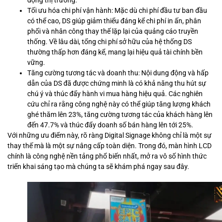
động thị trường.
Tối ưu hóa chi phí vận hành: Mặc dù chi phí đầu tư ban đầu
có thể cao, DS giúp giảm thiểu đáng kể chi phí in ấn, phân
phối và nhân công thay thế lặp lại của quảng cáo truyền
thống. Về lâu dài, tổng chi phí sở hữu của hệ thống DS
thường thấp hơn đáng kể, mang lại hiệu quả tài chính bền
vững.
Tăng cường tương tác và doanh thu: Nội dung động và hấp
dẫn của DS đã được chứng minh là có khả năng thu hút sự
chú ý và thúc đẩy hành vi mua hàng hiệu quả. Các nghiên
cứu chỉ ra rằng công nghệ này có thể giúp tăng lượng khách
ghé thăm lên 23%, tăng cường tương tác của khách hàng lên
đến 47.7% và thúc đẩy doanh số bán hàng lên tới 25%.
Với những ưu điểm này, rõ ràng Digital Signage không chỉ là một sự
thay thế mà là một sự nâng cấp toàn diện. Trong đó, màn hình LCD
chính là công nghệ nền tảng phổ biến nhất, mở ra vô số hình thức
triển khai sáng tạo mà chúng ta sẽ khám phá ngay sau đây.