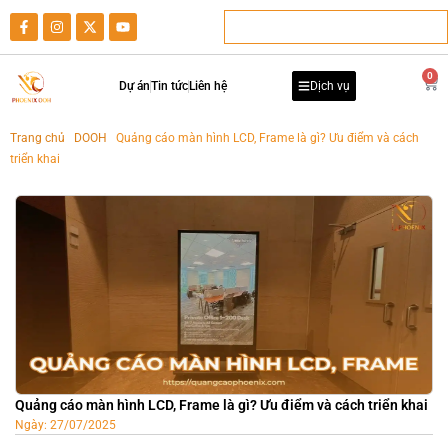
0
Dự án
Tin tức
Liên hệ
Dịch vụ
Trang chủ
-
DOOH
-
Quảng cáo màn hình LCD, Frame là gì? Ưu điểm và cách
triển khai
Quảng cáo màn hình LCD, Frame là gì? Ưu điểm và cách triển khai
Ngày:
27/07/2025