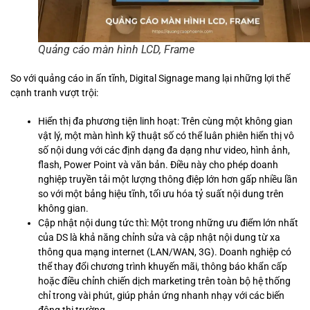
Quảng cáo màn hình LCD, Frame
So với quảng cáo in ấn tĩnh, Digital Signage mang lại những lợi thế
cạnh tranh vượt trội:
Hiển thị đa phương tiện linh hoạt: Trên cùng một không gian
vật lý, một màn hình kỹ thuật số có thể luân phiên hiển thị vô
số nội dung với các định dạng đa dạng như video, hình ảnh,
flash, Power Point và văn bản. Điều này cho phép doanh
nghiệp truyền tải một lượng thông điệp lớn hơn gấp nhiều lần
so với một bảng hiệu tĩnh, tối ưu hóa tỷ suất nội dung trên
không gian.
Cập nhật nội dung tức thì: Một trong những ưu điểm lớn nhất
của DS là khả năng chỉnh sửa và cập nhật nội dung từ xa
thông qua mạng internet (LAN/WAN, 3G). Doanh nghiệp có
thể thay đổi chương trình khuyến mãi, thông báo khẩn cấp
hoặc điều chỉnh chiến dịch marketing trên toàn bộ hệ thống
chỉ trong vài phút, giúp phản ứng nhanh nhạy với các biến