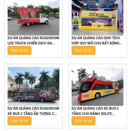
DỰ ÁN QUẢNG CÁO ROADSHOW
DỰ ÁN QUẢNG CÁO OOH TÍCH
LED TRUCK CHIẾN DỊCH RA
HỢP QUY MÔ CHO BẤT ĐỘNG
MẮT BÁNH XẾP GYOZA
SẢN HPX GOLDEN LÀO CAI
Xem dự án
Xem dự án
AJINOMOTO TẠI TP.HCM
DỰ ÁN QUẢNG CÁO ROADSHOW
DỰ ÁN QUẢNG CÁO XE BUS 2
XE BUS 2 TẦNG ẤN TƯỢNG CHO
TẦNG CHO BÁNH SOLITE
GAME "GENSHIN IMPACT" TẠI
MICKEY TẠI HÀ NỘI
Xem dự án
Xem dự án
HÀ NỘI & TP.HCM