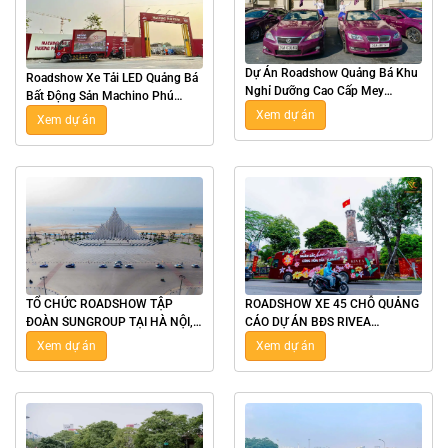
Dự Án Roadshow Quảng Bá Khu
Roadshow Xe Tải LED Quảng Bá
Nghỉ Dưỡng Cao Cấp Mey
Bất Động Sản Machino Phú
Retreat Bãi Lữ Tại Nghệ An
Xuân Tại Thái Bình
Xem dự án
Xem dự án
TỔ CHỨC ROADSHOW TẬP
ROADSHOW XE 45 CHỖ QUẢNG
ĐOÀN SUNGROUP TẠI HÀ NỘI,
CÁO DỰ ÁN BĐS RIVEA
TPHCM, NHA TRANG, VŨNG
RESIDENCES DỊP 8/3 CHO TẬP
Xem dự án
Xem dự án
TÀU
ĐOÀN TÂN Á ĐẠI THÀNH