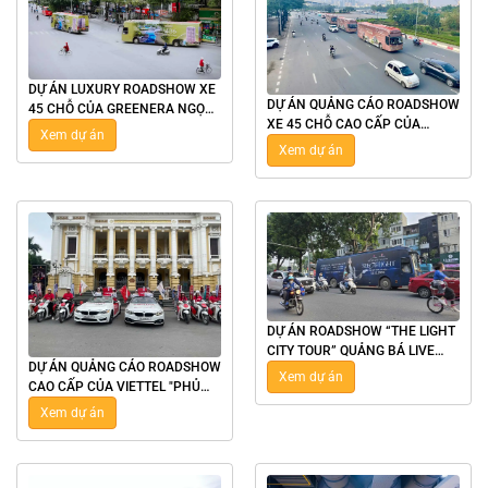
DỰ ÁN LUXURY ROADSHOW XE
DỰ ÁN QUẢNG CÁO ROADSHOW
45 CHỖ CỦA GREENERA NGỌC
XE 45 CHỖ CAO CẤP CỦA
HỒI "PHỦ SÓNG" ẤN TƯỢNG TẠI
Xem dự án
NOBLE "PHỦ SÓNG" ẤN TƯỢNG
HÀ NỘI
Xem dự án
TẠI HÀ NỘI
DỰ ÁN ROADSHOW “THE LIGHT
CITY TOUR” QUẢNG BÁ LIVE
DỰ ÁN QUẢNG CÁO ROADSHOW
CONCERT SEE THE LIGHT CỦA
Xem dự án
CAO CẤP CỦA VIETTEL "PHỦ
MỸ TÂM TẠI HÀ NỘI
SÓNG" ẤN TƯỢNG TẠI HÀ NỘI &
Xem dự án
TP.HCM