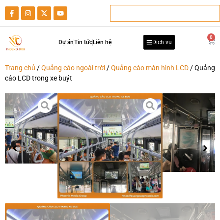
0
Dự án
Tin tức
Liên hệ
Dịch vụ
Trang chủ
/
Quảng cáo ngoài trời
/
Quảng cáo màn hình LCD
/ Quảng
cáo LCD trong xe buýt