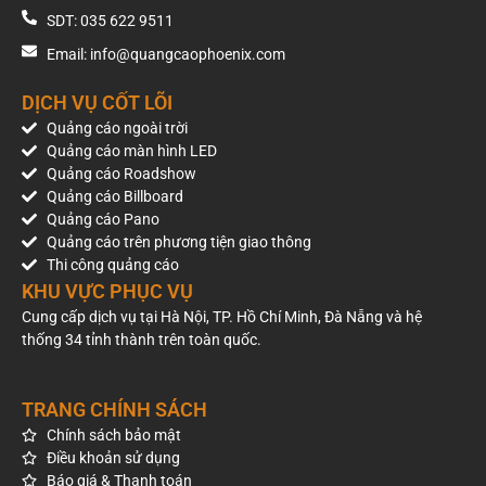
SDT: 035 622 9511
Có. Phoenix OOH cung cấp dịch vụ chạy quảng cáo trọn gói,
Email: info@quangcaophoenix.com
bao gồm cả việc hỗ trợ bạn trong việc xây dựng và tối ưu nội
dung quảng cáo (video, hình ảnh) để đạt được hiệu quả
DỊCH VỤ CỐT LÕI
truyền thông tốt nhất.
Quảng cáo ngoài trời
Làm sao để nhận được báo giá quảng cáo LCD
Quảng cáo màn hình LED
Quảng cáo Roadshow
trong xe buýt chính xác cho doanh nghiệp tôi?
Quảng cáo Billboard
Quảng cáo Pano
Để nhận báo giá quảng cáo LCD trong xe buýt chính xác
Quảng cáo trên phương tiện giao thông
nhất, bạn nên liên hệ trực tiếp với Phoenix OOH. Chúng tôi sẽ
Thi công quảng cáo
tư vấn, lắng nghe nhu cầu và đưa ra giải pháp cùng báo giá
KHU VỰC PHỤC VỤ
chi tiết, phù hợp nhất với mục tiêu và ngân sách của doanh
nghiệp bạn.
Cung cấp dịch vụ tại Hà Nội, TP. Hồ Chí Minh, Đà Nẵng và hệ
thống 34 tỉnh thành trên toàn quốc.
TRANG CHÍNH SÁCH
Chính sách bảo mật
Điều khoản sử dụng
Báo giá & Thanh toán