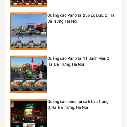
Quảng cáo Pano tại 256 Lò Đúc, Q. Hai
Bà Trưng, Hà Nội
Quảng cáo Pano tại 11 Bạch Mai, Q.
Hai Bà Trưng, Hà Nội
Hình thức quảng cáo màn hình LCD trong xe buýt
2. Faqs tư vấn quảng cáo LCD trong xe buýt
Quảng cáo LCD trong xe buýt là gì và tại sao nên
sử dụng?
Quảng cáo pano tại số 6 Lạc Trung,
Quảng cáo LCD trong xe buýt là việc hiển thị video, hình ảnh
Q.Hai Bà Trưng, Hà Nội
trên màn hình LCD lắp trong khoang xe buýt. Bạn nên sử
dụng vì nó giúp tiếp cận trực tiếp hàng ngàn hành khách mỗi
ngày, tăng nhận diện thương hiệu hiệu quả trong thời gian