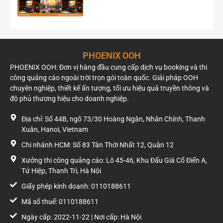
hành khách rảnh rỗi di chuyển.
Những yếu tố nào ảnh hưởng đến báo giá quảng
cáo LCD trong xe buýt?
PHOENIX OOH
Báo giá quảng cáo LCD trong xe buýt bị ảnh hưởng bởi nhiều
PHOENIX OOH: Đơn vị hàng đầu cung cấp dịch vụ booking và thi
yếu tố như: vị trí màn hình, thời lượng và tần suất phát, số
công quảng cáo ngoài trời trọn gói toàn quốc. Giải pháp OOH
lượng tuyến xe và xe buýt, nội dung quảng cáo, thời gian triển
chuyên nghiệp, thiết kế ấn tượng, tối ưu hiệu quả truyền thông và
khai chiến dịch, và uy tín của đơn vị cung cấp dịch vụ.
độ phủ thương hiệu cho doanh nghiệp.
Quảng cáo LCD trên xe buýt có đắt không so với
Địa chỉ: Số 44B, ngõ 73/30 Hoàng Ngân, Nhân Chính, Thanh
các hình thức khác?
Xuân, Hanoi, Vietnam
So với nhiều kênh quảng cáo truyền thống khác như truyền
Chi nhánh HCM: Số 83 Tân Thới Nhất 12, Quận 12
hình hay billboard lớn, chi phí quảng cáo LCD trong xe buýt
Xưởng thi công quảng cáo: Lô 45-46, Khu Đấu Giá Cổ Điển A,
thường tối ưu hơn đáng kể. Nó mang lại hiệu quả tiếp cận
Tứ Hiệp, Thanh Trì, Hà Nội
cao với mức đầu tư hợp lý, giúp doanh nghiệp đạt được ROI
Giấy phép kinh doanh: 0110188611
tốt.
Mã số thuế: 0110188611
Phoenix OOH có hỗ trợ sản xuất nội dung quảng
Ngày cấp: 2022-11-22 | Nơi cấp: Hà Nội
cáo không?