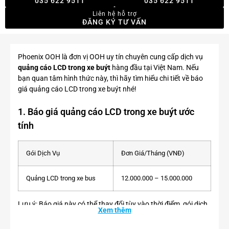
035 622 9511
035 622 9511
Liên hệ hỗ trợ
ĐĂNG KÝ TƯ VẤN
Phoenix OOH là đơn vị OOH uy tín chuyên cung cấp dịch vụ
quảng cáo LCD trong xe buýt
hàng đầu tại Việt Nam. Nếu
bạn quan tâm hình thức này, thì hãy tìm hiểu chi tiết về báo
giá quảng cáo LCD trong xe buýt nhé!
1. Báo giá quảng cáo LCD trong xe buýt ước
tính
Gói Dịch Vụ
Đơn Giá/Tháng (VNĐ)
Quảng LCD trong xe bus
12.000.000 – 15.000.000
Lưu ý: Báo giá này có thể thay đổi tùy vào thời điểm, gói dịch
Xem thêm
vụ, hay nhu cầu. Để cập nhật
báo quảng cáo xe bus
nhanh
và chính xác nhất, bạn hãy liên hệ ngay Phoenix OOH nhé!