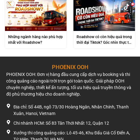
Những ngành hàng nào phù hợp
Roadshow có còn hiệu quả trong
nhất với Roadshow?
thời đại Tiktok? Góc nhìn thực tế
từ các thương hiệu lớn
PHOENIX OOH
PHOENIX OOH: Đơn vị hàng đầu cung cấp dịch vụ booking và thi
công quảng cáo ngoài trời trọn gói toàn quốc. Giải pháp OOH
chuyên nghiệp, thiết kế ấn tượng, tối ưu hiệu quả truyền thông và
độ phủ thương hiệu cho doanh nghiệp.
Địa chỉ: Số 44B, ngõ 73/30 Hoàng Ngân, Nhân Chính, Thanh
Xuân, Hanoi, Vietnam
Chi nhánh HCM: Số 83 Tân Thới Nhất 12, Quận 12
Xưởng thi công quảng cáo: Lô 45-46, Khu Đấu Giá Cổ Điển A,
Tứ Hiệp, Thanh Trì, Hà Nội