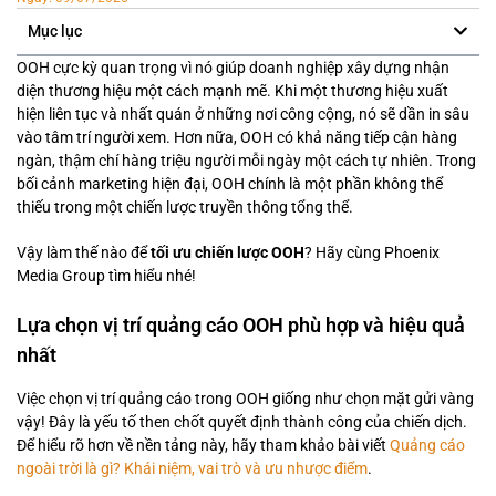
Mục lục
OOH cực kỳ quan trọng vì nó giúp doanh nghiệp xây dựng nhận
diện thương hiệu một cách mạnh mẽ. Khi một thương hiệu xuất
hiện liên tục và nhất quán ở những nơi công cộng, nó sẽ dần in sâu
vào tâm trí người xem. Hơn nữa, OOH có khả năng tiếp cận hàng
ngàn, thậm chí hàng triệu người mỗi ngày một cách tự nhiên. Trong
bối cảnh marketing hiện đại, OOH chính là một phần không thể
thiếu trong một chiến lược truyền thông tổng thể.
Vậy làm thế nào để
tối ưu chiến lược OOH
? Hãy cùng Phoenix
Media Group tìm hiểu nhé!
Lựa chọn vị trí quảng cáo OOH phù hợp và hiệu quả
nhất
Việc chọn vị trí quảng cáo trong OOH giống như chọn mặt gửi vàng
vậy! Đây là yếu tố then chốt quyết định thành công của chiến dịch.
Để hiểu rõ hơn về nền tảng này, hãy tham khảo bài viết
Quảng cáo
ngoài trời là gì? Khái niệm, vai trò và ưu nhược điểm
.