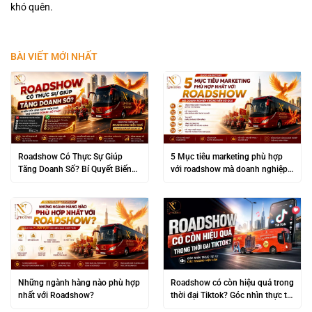
khó quên.
BÀI VIẾT MỚI NHẤT
Roadshow Có Thực Sự Giúp
5 Mục tiêu marketing phù hợp
Tăng Doanh Số? Bí Quyết Biến
với roadshow mà doanh nghiệp
“Đám Đông” Thành Lợi Nhuận
không nên bỏ qua
Khủng
Những ngành hàng nào phù hợp
Roadshow có còn hiệu quả trong
nhất với Roadshow?
thời đại Tiktok? Góc nhìn thực tế
từ các thương hiệu lớn