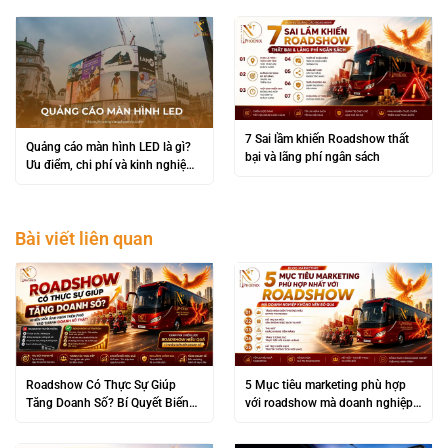
7 Sai lầm khiến Roadshow thất
Quảng cáo màn hình LED là gì?
bại và lãng phí ngân sách
Ưu điểm, chi phí và kinh nghiệm
triển khai hiệu quả
Bài viết liên quan
Roadshow Có Thực Sự Giúp
5 Mục tiêu marketing phù hợp
Tăng Doanh Số? Bí Quyết Biến
với roadshow mà doanh nghiệp
“Đám Đông” Thành Lợi Nhuận
không nên bỏ qua
Khủng