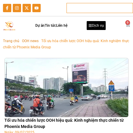
0
Dự án
Tin tức
Liên hệ
Dịch vụ
Trang chủ
-
OOH news
-
Tối ưu hóa chiến lược OOH hiệu quả: Kinh nghiệm thực
chiến từ Phoenix Media Group
Tối ưu hóa chiến lược OOH hiệu quả: Kinh nghiệm thực chiến từ
Phoenix Media Group
Ngày:
09/07/2025