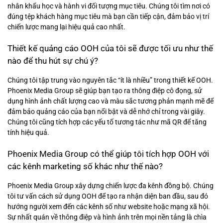
nhân khẩu học và hành vi đối tượng mục tiêu. Chúng tôi tìm nơi có
đúng tệp khách hàng mục tiêu mà bạn cần tiếp cận, đảm bảo vị trí
chiến lược mang lại hiệu quả cao nhất.
Thiết kế quảng cáo OOH của tôi sẽ được tối ưu như thế
nào để thu hút sự chú ý?
Chúng tôi tập trung vào nguyên tắc “ít là nhiều” trong thiết kế OOH.
Phoenix Media Group sẽ giúp bạn tạo ra thông điệp cô đọng, sử
dụng hình ảnh chất lượng cao và màu sắc tương phản mạnh mẽ để
đảm bảo quảng cáo của bạn nổi bật và dễ nhớ chỉ trong vài giây.
Chúng tôi cũng tích hợp các yếu tố tương tác như mã QR để tăng
tính hiệu quả.
Phoenix Media Group có thể giúp tôi tích hợp OOH với
các kênh marketing số khác như thế nào?
Phoenix Media Group xây dựng chiến lược đa kênh đồng bộ. Chúng
tôi tư vấn cách sử dụng OOH để tạo ra nhận diện ban đầu, sau đó
hướng người xem đến các kênh số như website hoặc mạng xã hội.
Sự nhất quán về thông điệp và hình ảnh trên mọi nền tảng là chìa