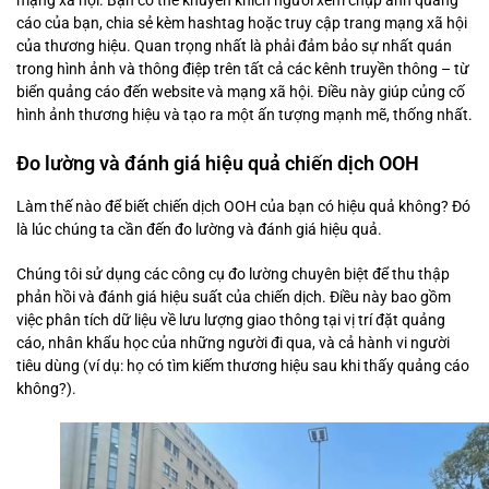
mạng xã hội. Bạn có thể khuyến khích người xem chụp ảnh quảng
cáo của bạn, chia sẻ kèm hashtag hoặc truy cập trang mạng xã hội
của thương hiệu. Quan trọng nhất là phải đảm bảo sự nhất quán
trong hình ảnh và thông điệp trên tất cả các kênh truyền thông – từ
biển quảng cáo đến website và mạng xã hội. Điều này giúp củng cố
hình ảnh thương hiệu và tạo ra một ấn tượng mạnh mẽ, thống nhất.
Đo lường và đánh giá hiệu quả chiến dịch OOH
Làm thế nào để biết chiến dịch OOH của bạn có hiệu quả không? Đó
là lúc chúng ta cần đến đo lường và đánh giá hiệu quả.
Chúng tôi sử dụng các công cụ đo lường chuyên biệt để thu thập
phản hồi và đánh giá hiệu suất của chiến dịch. Điều này bao gồm
việc phân tích dữ liệu về lưu lượng giao thông tại vị trí đặt quảng
cáo, nhân khẩu học của những người đi qua, và cả hành vi người
tiêu dùng (ví dụ: họ có tìm kiếm thương hiệu sau khi thấy quảng cáo
không?).