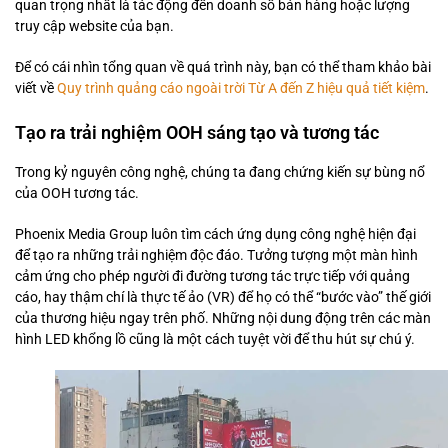
quan trọng nhất là tác động đến doanh số bán hàng hoặc lượng
truy cập website của bạn.
Để có cái nhìn tổng quan về quá trình này, bạn có thể tham khảo bài
viết về
Quy trình quảng cáo ngoài trời Từ A đến Z hiệu quả tiết kiệm
.
Tạo ra trải nghiệm OOH sáng tạo và tương tác
Trong kỷ nguyên công nghệ, chúng ta đang chứng kiến sự bùng nổ
của OOH tương tác.
Phoenix Media Group luôn tìm cách ứng dụng công nghệ hiện đại
để tạo ra những trải nghiệm độc đáo. Tưởng tượng một màn hình
cảm ứng cho phép người đi đường tương tác trực tiếp với quảng
cáo, hay thậm chí là thực tế ảo (VR) để họ có thể “bước vào” thế giới
của thương hiệu ngay trên phố. Những nội dung động trên các màn
hình LED khổng lồ cũng là một cách tuyệt vời để thu hút sự chú ý.