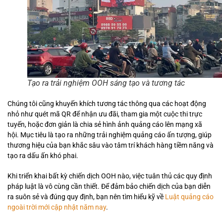
Tạo ra trải nghiệm OOH sáng tạo và tương tác
Chúng tôi cũng khuyến khích tương tác thông qua các hoạt động
nhỏ như quét mã QR để nhận ưu đãi, tham gia một cuộc thi trực
tuyến, hoặc đơn giản là chia sẻ hình ảnh quảng cáo lên mạng xã
hội. Mục tiêu là tạo ra những trải nghiệm quảng cáo ấn tượng, giúp
thương hiệu của bạn khắc sâu vào tâm trí khách hàng tiềm năng và
tạo ra dấu ấn khó phai.
Khi triển khai bất kỳ chiến dịch OOH nào, việc tuân thủ các quy định
pháp luật là vô cùng cần thiết. Để đảm bảo chiến dịch của bạn diễn
ra suôn sẻ và đúng quy định, bạn nên tìm hiểu kỹ về
Luật quảng cáo
ngoài trời mới cập nhật năm nay
.