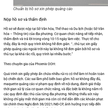
Chuẩn bị hồ sơ xin phép quảng cáo
Nộp hồ sơ và thẩm định
Hồ sơ sẽ được nộp tại Sở Văn hóa, Thể thao và Du lịch (hoặc Sở Văn
hóa – Thông tin) của địa phương. Cơ quan chức năng sẽ tiếp nhận,
thẩm định và trả lời trong vòng 10-15 ngày làm việc. Thực tế cho
thấy, đây là một quy trình không hề đơn giản. “…thủ tục xin giấy
phép quảng cáo ngoài trời này lại không hề đơn giản bởi hồ sơ và
thủ tục lại khá rắc rối, quy trình lại nhiều bước.”
Theo chuyên gia của Phoenix OOH:
Quá trình xin giấy phép ẩn chứa nhiều rủi ro có thể làm trì hoãn toàn
bộ chiến dịch. Các sai lầm phổ biến bao gồm: hồ sơ không đầy đủ,
maquette quảng cáo vi phạm quy định về nội dung, đánh giá thấp
thời gian xử lý của cơ quan chức năng, và đặc biệt là không nắm rõ
các quy định đặc thù của từng địa phương. Những thiếu sót này
không chỉ gây mất thời gian mà còn có thể dẫn đến các khoản phạt
tài chính theo Nghị định 38/2021/NĐ-CP, ảnh hưởng trực tiếp đến