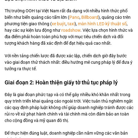
Thị trường OOH tại Việt Nam rất đa dạng với nhiều hình thức phổ
biến như biển quảng cáo tấm lớn (
Pano
,
Billboard
), quảng cáo trên
phương tiện giao thông (
xe buýt
,
taxi
),
màn hình LED kỹ thuật số
,
hay các sự kiện lưu động như
roadshow
. Việc lựa chọn hình thức và
địa điểm phải hoàn toàn phù hợp với mục tiêu chiến dịch và đối
tượng khách hàng đã xác định để đạt hiệu quả cao nhất.
Với nền tảng chiến lược đã được xác lập, chiến dịch giờ đây bước
vào giai đoạn thử thách nhất: điều hướng mê cung pháp lý để đưa ý
tưởng ra thực tế.
Giai đoạn 2: Hoàn thiện giấy tờ thủ tục pháp lý
Đây là giai đoạn phức tạp và có thể gây nhiều khó khăn nhất trong
quy trình triển khai quảng cáo ngoài trời. Việc tuân thủ nghiêm ngặt
các quy định pháp luật không chỉ giúp doanh nghiệp tránh được các
rủi ro về xử phạt hành chính và tài chính mà còn đảm bảo an toàn
cho cộng đồng và mỹ quan đô thị.
Để thực hiện đúng luật, doanh nghiệp cần nắm vững các văn bản