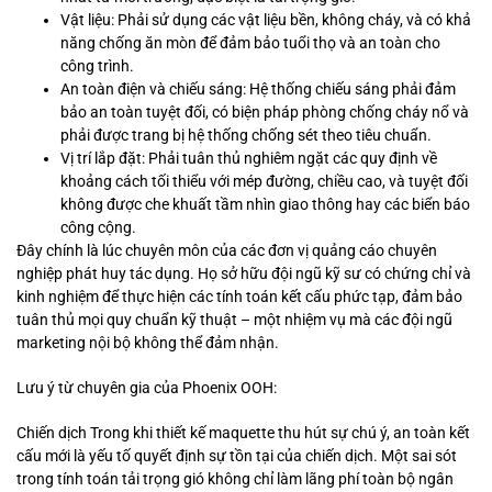
Vật liệu: Phải sử dụng các vật liệu bền, không cháy, và có khả
năng chống ăn mòn để đảm bảo tuổi thọ và an toàn cho
công trình.
An toàn điện và chiếu sáng: Hệ thống chiếu sáng phải đảm
bảo an toàn tuyệt đối, có biện pháp phòng chống cháy nổ và
phải được trang bị hệ thống chống sét theo tiêu chuẩn.
Vị trí lắp đặt: Phải tuân thủ nghiêm ngặt các quy định về
khoảng cách tối thiểu với mép đường, chiều cao, và tuyệt đối
không được che khuất tầm nhìn giao thông hay các biển báo
công cộng.
Đây chính là lúc chuyên môn của các đơn vị quảng cáo chuyên
nghiệp phát huy tác dụng. Họ sở hữu đội ngũ kỹ sư có chứng chỉ và
kinh nghiệm để thực hiện các tính toán kết cấu phức tạp, đảm bảo
tuân thủ mọi quy chuẩn kỹ thuật – một nhiệm vụ mà các đội ngũ
marketing nội bộ không thể đảm nhận.
Lưu ý từ chuyên gia của Phoenix OOH:
Chiến dịch Trong khi thiết kế maquette thu hút sự chú ý, an toàn kết
cấu mới là yếu tố quyết định sự tồn tại của chiến dịch. Một sai sót
trong tính toán tải trọng gió không chỉ làm lãng phí toàn bộ ngân