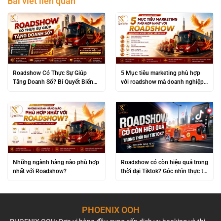
Bài viết liên quan
Roadshow Có Thực Sự Giúp
5 Mục tiêu marketing phù hợp
Tăng Doanh Số? Bí Quyết Biến
với roadshow mà doanh nghiệp
“Đám Đông” Thành Lợi Nhuận
không nên bỏ qua
Khủng
Những ngành hàng nào phù hợp
Roadshow có còn hiệu quả trong
nhất với Roadshow?
thời đại Tiktok? Góc nhìn thực tế
từ các thương hiệu lớn
PHOENIX OOH