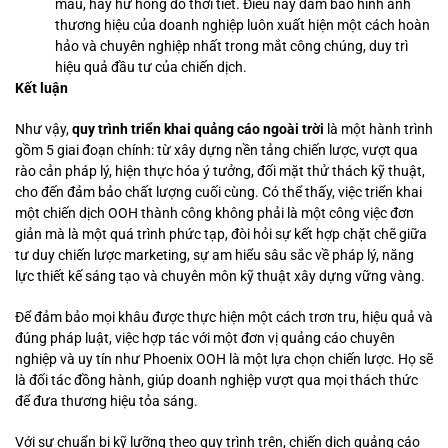
màu, hay hư hỏng do thời tiết. Điều này đảm bảo hình ảnh
thương hiệu của doanh nghiệp luôn xuất hiện một cách hoàn
hảo và chuyên nghiệp nhất trong mắt công chúng, duy trì
hiệu quả đầu tư của chiến dịch.
Kết luận
Như vậy,
quy trình triển khai quảng cáo ngoài trời
là một hành trình
gồm 5 giai đoạn chính: từ xây dựng nền tảng chiến lược, vượt qua
rào cản pháp lý, hiện thực hóa ý tưởng, đối mặt thử thách kỹ thuật,
cho đến đảm bảo chất lượng cuối cùng. Có thể thấy, việc triển khai
một chiến dịch OOH thành công không phải là một công việc đơn
giản mà là một quá trình phức tạp, đòi hỏi sự kết hợp chặt chẽ giữa
tư duy chiến lược marketing, sự am hiểu sâu sắc về pháp lý, năng
lực thiết kế sáng tạo và chuyên môn kỹ thuật xây dựng vững vàng.
Để đảm bảo mọi khâu được thực hiện một cách trơn tru, hiệu quả và
đúng pháp luật, việc hợp tác với một đơn vị quảng cáo chuyên
nghiệp và uy tín như Phoenix OOH là một lựa chọn chiến lược. Họ sẽ
là đối tác đồng hành, giúp doanh nghiệp vượt qua mọi thách thức
để đưa thương hiệu tỏa sáng.
Với sự chuẩn bị kỹ lưỡng theo quy trình trên, chiến dịch quảng cáo