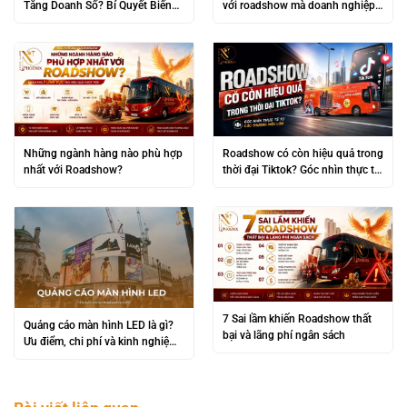
Tăng Doanh Số? Bí Quyết Biến
với roadshow mà doanh nghiệp
“Đám Đông” Thành Lợi Nhuận
không nên bỏ qua
Khủng
Những ngành hàng nào phù hợp
Roadshow có còn hiệu quả trong
nhất với Roadshow?
thời đại Tiktok? Góc nhìn thực tế
từ các thương hiệu lớn
7 Sai lầm khiến Roadshow thất
Quảng cáo màn hình LED là gì?
bại và lãng phí ngân sách
Ưu điểm, chi phí và kinh nghiệm
triển khai hiệu quả