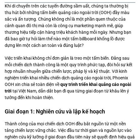
Khi di chuyển trên các tuyến đường sầm uất, chúng ta thường bị
thu hút bởi những tấm biển quảng cáo ngoài trời (OOH) đầy màu
sắc và ấn tượng. Chúng không chỉ là một phần quen thuộc của
cảnh quan đô thị mà còn là công cụ marketing mạnh mẽ, giúp
thương hiệu tiếp cận hàng triệu khách hàng mỗi ngày. Nhưng bạn
đã bao giờ tự hỏi làm thế nào một tấm billboard khổng lồ được
dựng lên một cách an toàn và đúng luật?
Việc triển khai không chỉ đơn giản là treo một tấm biển. Đằng sau
mỗi chiến dịch thành công là một quy trình phức tạp, đòi hỏi sự kết
hợp nhuần nhuyễn giữa chiến lược, pháp lý và kỹ thuật. Với kinh
nghiệm triển khai nhiều chiến dịch quảng cáo ngoài trời, Phoenix
OOH xin chia sẻ toàn diện về
quy trình triển khai quảng cáo ngoài
trời
tại Việt Nam, dẫn dắt bạn đi qua từng giai đoạn từ khâu lên ý
tưởng đến khi hoàn thiện.
Giai đoạn 1: Nghiên cứu và lập kế hoạch
Thành công của mọi chiến dịch OOH đều bắt nguồn từ một nền
tảng chiến lược vững chắc. Việc đầu tư thời gian và nguồn lực vào
nghiên cứu kỹ lưỡng ở giai đoạn đầu tiên này sẽ quyết định hiệu quả