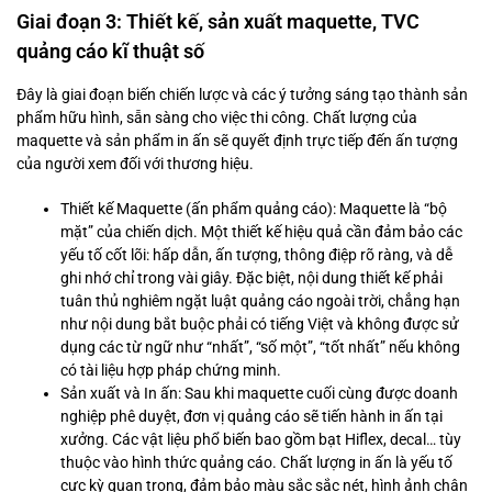
Giai đoạn 3: Thiết kế, sản xuất maquette, TVC
quảng cáo kĩ thuật số
Đây là giai đoạn biến chiến lược và các ý tưởng sáng tạo thành sản
phẩm hữu hình, sẵn sàng cho việc thi công. Chất lượng của
maquette và sản phẩm in ấn sẽ quyết định trực tiếp đến ấn tượng
của người xem đối với thương hiệu.
Thiết kế Maquette (ấn phẩm quảng cáo): Maquette là “bộ
mặt” của chiến dịch. Một thiết kế hiệu quả cần đảm bảo các
yếu tố cốt lõi: hấp dẫn, ấn tượng, thông điệp rõ ràng, và dễ
ghi nhớ chỉ trong vài giây. Đặc biệt, nội dung thiết kế phải
tuân thủ nghiêm ngặt luật quảng cáo ngoài trời, chẳng hạn
như nội dung bắt buộc phải có tiếng Việt và không được sử
dụng các từ ngữ như “nhất”, “số một”, “tốt nhất” nếu không
có tài liệu hợp pháp chứng minh.
Sản xuất và In ấn: Sau khi maquette cuối cùng được doanh
nghiệp phê duyệt, đơn vị quảng cáo sẽ tiến hành in ấn tại
xưởng. Các vật liệu phổ biến bao gồm bạt Hiflex, decal… tùy
thuộc vào hình thức quảng cáo. Chất lượng in ấn là yếu tố
cực kỳ quan trọng, đảm bảo màu sắc sắc nét, hình ảnh chân