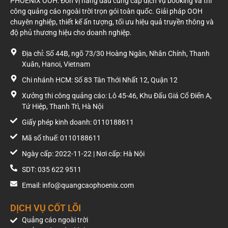
PHOENIX OOH: Đơn vị hàng đầu cung cấp dịch vụ booking và thi
công quảng cáo ngoài trời trọn gói toàn quốc. Giải pháp OOH
chuyên nghiệp, thiết kế ấn tượng, tối ưu hiệu quả truyền thông và
độ phủ thương hiệu cho doanh nghiệp.
Địa chỉ: Số 44B, ngõ 73/30 Hoàng Ngân, Nhân Chính, Thanh
Xuân, Hanoi, Vietnam
Chi nhánh HCM: Số 83 Tân Thới Nhất 12, Quận 12
Xưởng thi công quảng cáo: Lô 45-46, Khu Đấu Giá Cổ Điển A,
Tứ Hiệp, Thanh Trì, Hà Nội
Giấy phép kinh doanh: 0110188611
Mã số thuế: 0110188611
Ngày cấp: 2022-11-22 | Nơi cấp: Hà Nội
SDT: 035 622 9511
Email: info@quangcaophoenix.com
DỊCH VỤ CỐT LÕI
Quảng cáo ngoài trời