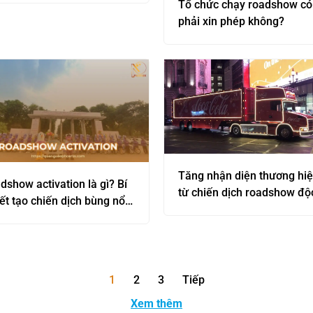
Tổ chức chạy roadshow có
phải xin phép không?
Tăng nhận diện thương hi
dshow activation là gì? Bí
từ chiến dịch roadshow độ
ết tạo chiến dịch bùng nổ
đáo của Coca Cola và Red 
5
1
2
3
Tiếp
Xem thêm