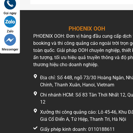
Gọi ngay
PHOENIX OOH
Zalo
PHOENIX OOH: Đơn vị hàng đầu cung cấp dịch
booking và thi công quảng cáo ngoài trời trọn g
Messenger
toàn quốc. Giải pháp OOH chuyên nghiệp, thiết 
ấn tượng, tối ưu hiệu quả truyền thông và độ p
thương hiệu cho doanh nghiệp.
Địa chỉ: Số 44B, ngõ 73/30 Hoàng Ngân, Nh
Chính, Thanh Xuân, Hanoi, Vietnam
Chi nhánh HCM: Số 83 Tân Thới Nhất 12, Q
12
Xưởng thi công quảng cáo: Lô 45-46, Khu Đ
Giá Cổ Điển A, Tứ Hiệp, Thanh Trì, Hà Nội
Giấy phép kinh doanh: 0110188611