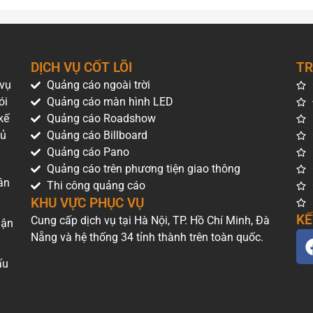
DỊCH VỤ CỐT LÕI
TR
 vụ
Quảng cáo ngoài trời
ói
Quảng cáo màn hình LED
kế
Quảng cáo Roadshow
hủ
Quảng cáo Billboard
Quảng cáo Pano
Quảng cáo trên phương tiện giao thông
ân
Thi công quảng cáo
KHU VỰC PHỤC VỤ
KẾ
Cung cấp dịch vụ tại Hà Nội, TP. Hồ Chí Minh, Đà
uận
Nẵng và hệ thống 34 tỉnh thành trên toàn quốc.
ấu