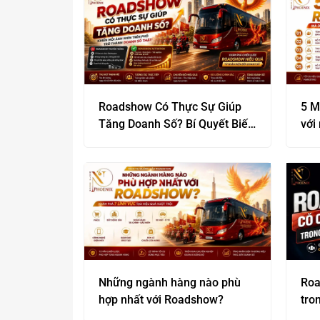
Roadshow Có Thực Sự Giúp
5 M
Tăng Doanh Số? Bí Quyết Biến
với
“Đám Đông” Thành Lợi Nhuận
ngh
Khủng
Những ngành hàng nào phù
Roa
hợp nhất với Roadshow?
tro
thự