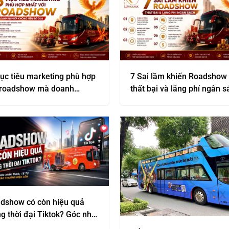
ục tiêu marketing phù hợp
7 Sai lầm khiến Roadshow
 roadshow mà doanh
thất bại và lãng phí ngân s
iệp không nên bỏ qua
dshow có còn hiệu quả
ng thời đại Tiktok? Góc nhìn
c tế từ các thương hiệu lớn