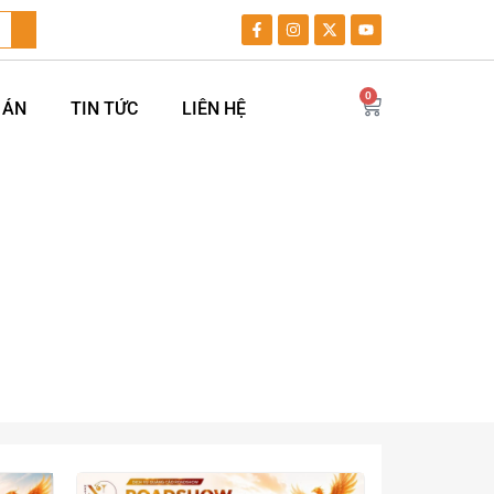
0
 ÁN
TIN TỨC
LIÊN HỆ