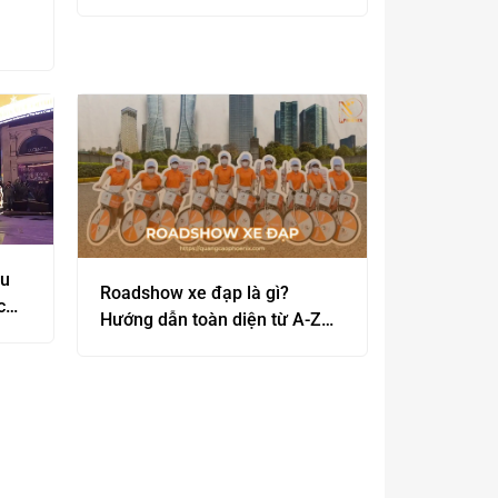
hiệu quả từ A-Z
ệu
Roadshow xe đạp là gì?
c
Hướng dẫn toàn diện từ A-Z
Bull
cho chiến dịch hiệu quả