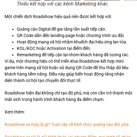
Thiếu kết hợp với các kênh Marketing khác
Một chiến dịch Roadshow hiệu quả nên được kết hợp với:
Quảng cáo Digital để gia tăng tần suất tiếp cận.
QR Code dẫn đến landing page hoặc chương trình ưu đãi.
Hoạt động mạng xã hội nhằm khuếch đại hiệu ứng lan tỏa.
KOL/KOC hoặc Activation tại điểm đến.
Remarketing để tiếp cận lại nhóm khách hàng đã tương tác.
Ví dụ, một thương hiệu có thể triển khai Roadshow kết hợp mini
game trên mạng xã hội hoặc sử dụng QR Code để thu thập dữ liệu
khách hàng tiềm năng. Điều này giúp biến hoạt động tăng nhận
diện thành cơ hội tạo chuyển đổi thực tế.
Roadshow hiện đại không chỉ tạo độ phủ, mà còn cần trở thành một
mắt xích trong hành trình khách hàng đa điểm chạm.
Xem thêm:
Roadshow xe máy là gì? Toàn tập về hình thức quảng cáo đột phá
Roadshow xe tải là gì? Hình thức, ưu nhược điểm, quy trình tổ chức