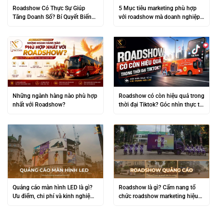
Roadshow Có Thực Sự Giúp
5 Mục tiêu marketing phù hợp
Tăng Doanh Số? Bí Quyết Biến
với roadshow mà doanh nghiệp
“Đám Đông” Thành Lợi Nhuận
không nên bỏ qua
Khủng
Những ngành hàng nào phù hợp
Roadshow có còn hiệu quả trong
nhất với Roadshow?
thời đại Tiktok? Góc nhìn thực tế
từ các thương hiệu lớn
Quảng cáo màn hình LED là gì?
Roadshow là gì? Cẩm nang tổ
Ưu điểm, chi phí và kinh nghiệm
chức roadshow marketing hiệu
triển khai hiệu quả
quả từ A-Z