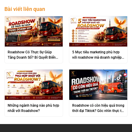
Bài viết liên quan
Roadshow Có Thực Sự Giúp
5 Mục tiêu marketing phù hợp
Tăng Doanh Số? Bí Quyết Biến
với roadshow mà doanh nghiệp
“Đám Đông” Thành Lợi Nhuận
không nên bỏ qua
Khủng
Những ngành hàng nào phù hợp
Roadshow có còn hiệu quả trong
nhất với Roadshow?
thời đại Tiktok? Góc nhìn thực tế
từ các thương hiệu lớn