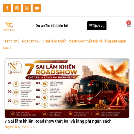
0
Dự án
Tin tức
Liên hệ
Dịch vụ
Trang chủ
-
Roadshow
-
7 Sai lầm khiến Roadshow thất bại và lãng phí ngân
sách
7 Sai lầm khiến Roadshow thất bại và lãng phí ngân sách
Ngày:
03/06/2026