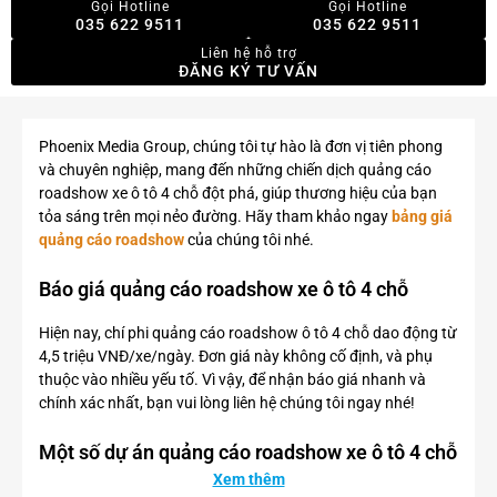
Gọi Hotline
Gọi Hotline
035 622 9511
035 622 9511
Liên hệ hỗ trợ
ĐĂNG KÝ TƯ VẤN
Phoenix Media Group, chúng tôi tự hào là đơn vị tiên phong
và chuyên nghiệp, mang đến những chiến dịch quảng cáo
roadshow xe ô tô 4 chỗ đột phá, giúp thương hiệu của bạn
tỏa sáng trên mọi nẻo đường. Hãy tham khảo ngay
bảng giá
quảng cáo roadshow
của chúng tôi nhé.
Báo giá quảng cáo roadshow xe ô tô 4 chỗ
Hiện nay, chí phi quảng cáo roadshow ô tô 4 chỗ dao động từ
4,5 triệu VNĐ/xe/ngày. Đơn giá này không cố định, và phụ
thuộc vào nhiều yếu tố. Vì vậy, để nhận báo giá nhanh và
chính xác nhất, bạn vui lòng liên hệ chúng tôi ngay nhé!
Một số dự án quảng cáo roadshow xe ô tô 4 chỗ
nổi bật
Xem thêm