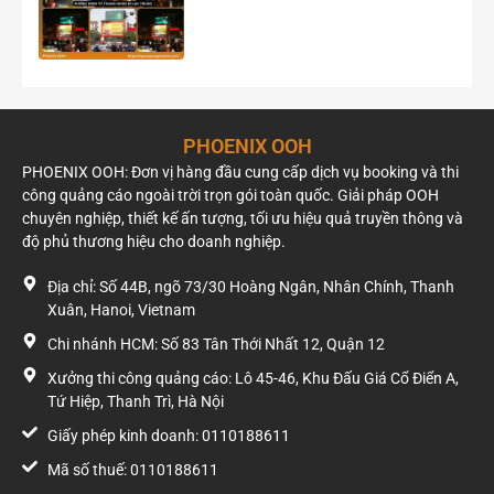
PHOENIX OOH
PHOENIX OOH: Đơn vị hàng đầu cung cấp dịch vụ booking và thi
công quảng cáo ngoài trời trọn gói toàn quốc. Giải pháp OOH
chuyên nghiệp, thiết kế ấn tượng, tối ưu hiệu quả truyền thông và
độ phủ thương hiệu cho doanh nghiệp.
Địa chỉ: Số 44B, ngõ 73/30 Hoàng Ngân, Nhân Chính, Thanh
Xuân, Hanoi, Vietnam
Chiến dịch roadshow xe ô tô 4 chỗ cho dự án ERA
Chi nhánh HCM: Số 83 Tân Thới Nhất 12, Quận 12
CENTRAL CITY
Xưởng thi công quảng cáo: Lô 45-46, Khu Đấu Giá Cổ Điển A,
Phoenix Media Group với kinh nghiệm, sự chuyên nghiệp và
Tứ Hiệp, Thanh Trì, Hà Nội
quy trình làm việc bài bản, cam kết mang đến những chiến
dịch roadshow xe ô tô 4 chỗ đạt được mục tiêu quảng bá, tạo
Giấy phép kinh doanh: 0110188611
nên giá trị thương hiệu bền vững. Hãy liên hệ ngay với
Mã số thuế: 0110188611
Phoenix Media Group để được tư vấn miễn phí và nhận báo