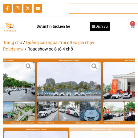
0
Dự án
Tin tức
Liên hệ
Dịch vụ
Trang chủ
/
Quảng cáo ngoài trời
/
Báo giá chạy
Roadshow
/ Roadshow xe ô tô 4 chỗ