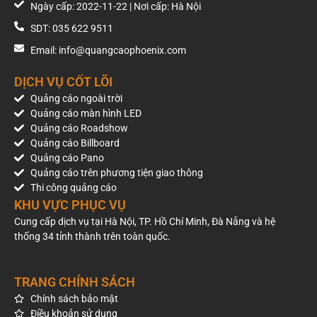
Ngày cấp: 2022-11-22 | Nơi cấp: Hà Nội
giá roadshow xe ô tô 4 chỗ chi tiết cho chiến dịch roadshow
của riêng bạn.
SDT: 035 622 9511
Email: info@quangcaophoenix.com
DỊCH VỤ CỐT LÕI
Quảng cáo ngoài trời
Quảng cáo màn hình LED
Quảng cáo Roadshow
Quảng cáo Billboard
Quảng cáo Pano
Quảng cáo trên phương tiện giao thông
Thi công quảng cáo
KHU VỰC PHỤC VỤ
Cung cấp dịch vụ tại Hà Nội, TP. Hồ Chí Minh, Đà Nẵng và hệ
thống 34 tỉnh thành trên toàn quốc.
TRANG CHÍNH SÁCH
Chính sách bảo mật
Điều khoản sử dụng