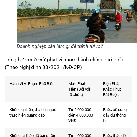
Doanh nghiệp cần làm gì để tránh rủi ro?
Tổng hợp mức xử phạt vi phạm hành chính phổ biến
(Theo Nghị định 38/2021/NĐ-CP)
Hành Vi Vi Phạm Phổ Biến
Mức Phạt
Biện Pháp
Tiền (Đối với
Khắc Phục
tổ chức)
Bắt Buộc
Không ghi tên, địa chỉ người
Từ 2.000.000
Buộc bổ sung
thực hiện quảng cáo
đến 4.000.000
đầy đủ thông
VNĐ
tin.
Không tự tháo dỡ băng-rôn
Từ 4.000.000
Buộc tháo dỡ