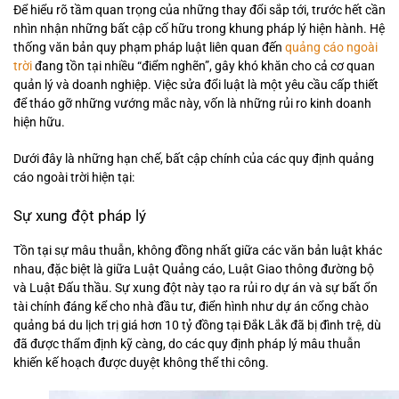
Để hiểu rõ tầm quan trọng của những thay đổi sắp tới, trước hết cần
nhìn nhận những bất cập cố hữu trong khung pháp lý hiện hành. Hệ
thống văn bản quy phạm pháp luật liên quan đến
quảng cáo ngoài
trời
đang tồn tại nhiều “điểm nghẽn”, gây khó khăn cho cả cơ quan
quản lý và doanh nghiệp. Việc sửa đổi luật là một yêu cầu cấp thiết
để tháo gỡ những vướng mắc này, vốn là những rủi ro kinh doanh
hiện hữu.
Dưới đây là những hạn chế, bất cập chính của các quy định quảng
cáo ngoài trời hiện tại:
Sự xung đột pháp lý
Tồn tại sự mâu thuẫn, không đồng nhất giữa các văn bản luật khác
nhau, đặc biệt là giữa Luật Quảng cáo, Luật Giao thông đường bộ
và Luật Đấu thầu. Sự xung đột này tạo ra rủi ro dự án và sự bất ổn
tài chính đáng kể cho nhà đầu tư, điển hình như dự án cổng chào
quảng bá du lịch trị giá hơn 10 tỷ đồng tại Đắk Lắk đã bị đình trệ, dù
đã được thẩm định kỹ càng, do các quy định pháp lý mâu thuẫn
khiến kế hoạch được duyệt không thể thi công.