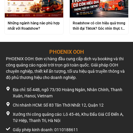
Những ngành hàng nào phù hợp
Roadshow có còn hiệu quả trong
nhất với Roadshow?
thời đại Tiktok? Góc nhìn thực tế
từ các thương hiệu lớn
PHOENIX OOH
PHOENIX OOH: Đơn vị hàng đầu cung cấp dịch vụ booking và thi
công quảng cáo ngoài trời trọn gói toàn quốc. Giải pháp OOH
chuyên nghiệp, thiết kế ấn tượng, tối ưu hiệu quả truyền thông và
độ phủ thương hiệu cho doanh nghiệp.
Địa chỉ: Số 44B, ngõ 73/30 Hoàng Ngân, Nhân Chính, Thanh
Xuân, Hanoi, Vietnam
Chi nhánh HCM: Số 83 Tân Thới Nhất 12, Quận 12
Xưởng thi công quảng cáo: Lô 45-46, Khu Đấu Giá Cổ Điển A,
Tứ Hiệp, Thanh Trì, Hà Nội
Giấy phép kinh doanh: 0110188611