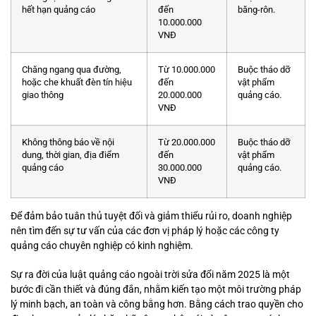
hết hạn quảng cáo
đến
băng-rôn.
10.000.000
VNĐ
Chăng ngang qua đường,
Từ 10.000.000
Buộc tháo dỡ
hoặc che khuất đèn tín hiệu
đến
vật phẩm
giao thông
20.000.000
quảng cáo.
VNĐ
Không thông báo về nội
Từ 20.000.000
Buộc tháo dỡ
dung, thời gian, địa điểm
đến
vật phẩm
quảng cáo
30.000.000
quảng cáo.
VNĐ
Để đảm bảo tuân thủ tuyệt đối và giảm thiểu rủi ro, doanh nghiệp
nên tìm đến sự tư vấn của các đơn vị pháp lý hoặc các công ty
quảng cáo chuyên nghiệp có kinh nghiệm.
Sự ra đời của luật quảng cáo ngoài trời sửa đổi năm 2025 là một
bước đi cần thiết và đúng đắn, nhằm kiến tạo một môi trường pháp
lý minh bạch, an toàn và công bằng hơn. Bằng cách trao quyền cho