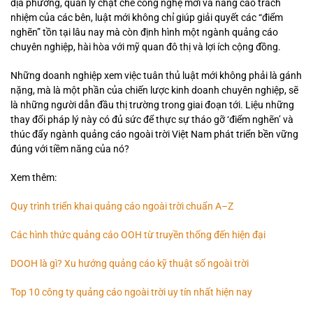
địa phương, quản lý chặt chẽ công nghệ mới và nâng cao trách
nhiệm của các bên, luật mới không chỉ giúp giải quyết các “điểm
nghẽn” tồn tại lâu nay mà còn định hình một ngành quảng cáo
chuyên nghiệp, hài hòa với mỹ quan đô thị và lợi ích cộng đồng.
Những doanh nghiệp xem việc tuân thủ luật mới không phải là gánh
nặng, mà là một phần của chiến lược kinh doanh chuyên nghiệp, sẽ
là những người dẫn đầu thị trường trong giai đoạn tới. Liệu những
thay đổi pháp lý này có đủ sức để thực sự tháo gỡ ‘điểm nghẽn’ và
thúc đẩy ngành quảng cáo ngoài trời Việt Nam phát triển bền vững
đúng với tiềm năng của nó?
Xem thêm:
Quy trình triển khai quảng cáo ngoài trời chuẩn A–Z
Các hình thức quảng cáo OOH từ truyền thống đến hiện đại
DOOH là gì? Xu hướng quảng cáo kỹ thuật số ngoài trời
Top 10 công ty quảng cáo ngoài trời uy tín nhất hiện nay