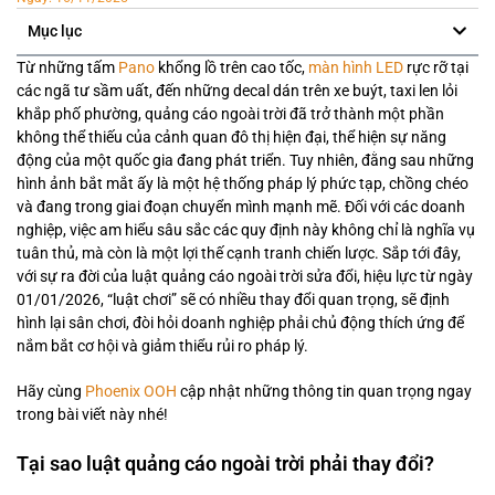
Mục lục
Từ những tấm
Pano
khổng lồ trên cao tốc,
màn hình LED
rực rỡ tại
các ngã tư sầm uất, đến những decal dán trên xe buýt, taxi len lỏi
khắp phố phường, quảng cáo ngoài trời đã trở thành một phần
không thể thiếu của cảnh quan đô thị hiện đại, thể hiện sự năng
động của một quốc gia đang phát triển. Tuy nhiên, đằng sau những
hình ảnh bắt mắt ấy là một hệ thống pháp lý phức tạp, chồng chéo
và đang trong giai đoạn chuyển mình mạnh mẽ. Đối với các doanh
nghiệp, việc am hiểu sâu sắc các quy định này không chỉ là nghĩa vụ
tuân thủ, mà còn là một lợi thế cạnh tranh chiến lược. Sắp tới đây,
với sự ra đời của luật quảng cáo ngoài trời sửa đổi, hiệu lực từ ngày
01/01/2026, “luật chơi” sẽ có nhiều thay đổi quan trọng, sẽ định
hình lại sân chơi, đòi hỏi doanh nghiệp phải chủ động thích ứng để
nắm bắt cơ hội và giảm thiểu rủi ro pháp lý.
Hãy cùng
Phoenix OOH
cập nhật những thông tin quan trọng ngay
trong bài viết này nhé!
Tại sao luật quảng cáo ngoài trời phải thay đổi?