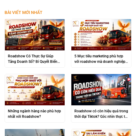
BÀI VIẾT MỚI NHẤT
Roadshow Có Thực Sự Giúp
5 Mục tiêu marketing phù hợp
Tăng Doanh Số? Bí Quyết Biến
với roadshow mà doanh nghiệp
“Đám Đông” Thành Lợi Nhuận
không nên bỏ qua
Khủng
Những ngành hàng nào phù hợp
Roadshow có còn hiệu quả trong
nhất với Roadshow?
thời đại Tiktok? Góc nhìn thực tế
từ các thương hiệu lớn