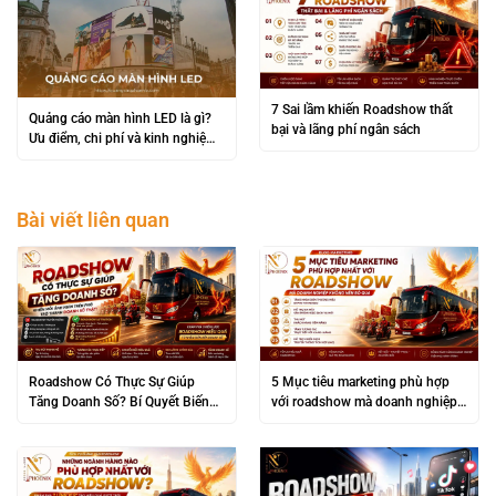
7 Sai lầm khiến Roadshow thất
Quảng cáo màn hình LED là gì?
bại và lãng phí ngân sách
Ưu điểm, chi phí và kinh nghiệm
triển khai hiệu quả
Bài viết liên quan
Roadshow Có Thực Sự Giúp
5 Mục tiêu marketing phù hợp
Tăng Doanh Số? Bí Quyết Biến
với roadshow mà doanh nghiệp
“Đám Đông” Thành Lợi Nhuận
không nên bỏ qua
Khủng