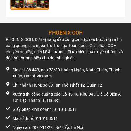
Các dự án quảng cáo trên xe bus tại Hồ Chí Minh
2. Các tuyến xe buýt cụ thể được triển khai
quảng cáo xe buýt tại TPHCM
Các tuyến xe buýt nội đô TPHCM
PHOENIX OOH
PHOENIX OOH: Đơn vị hàng đầu cung cấp dịch vụ booking và thi
Quảng cáo tràn kính xe buýt là hình thức có diện tích hiển thị
công quảng cáo ngoài trời trọn gói toàn quốc. Giải pháp OOH
lớn và ấn tượng nhất, chỉ áp dụng cho các tuyến xe nội đô.
chuyên nghiệp, thiết kế ấn tượng, tối ưu hiệu quả truyền thông và
Maquette quảng cáo được dán từ dưới thân xe phủ kín lên cả
độ phủ thương hiệu cho doanh nghiệp.
kính xe. Các tuyến này bao gồm:
Địa chỉ: Số 44B, ngõ 73/30 Hoàng Ngân, Nhân Chính, Thanh
Tuyến 01: Bến Thành – Chợ Lớn (cũng được Trung tâm
Xuân, Hanoi, Vietnam
Quản lý Giao thông công cộng điều chỉnh hoạt động từ
Chi nhánh HCM: Số 83 Tân Thới Nhất 12, Quận 12
05:00 đến 20:15 với 120 chuyến/ngày)
Tuyến 02: Bến Thành – Bến xe Miền Tây
Xưởng thi công quảng cáo: Lô 45-46, Khu Đấu Giá Cổ Điển A,
Tuyến 05: Bến xe Chợ Lớn – Biên Hòa
Tứ Hiệp, Thanh Trì, Hà Nội
Tuyến 07: Bến xe Chợ Lớn – Gò Vấp (cũng được Trung
Giấy phép kinh doanh: 0110188611
tâm Quản lý Giao thông công cộng điều chỉnh hoạt
động từ 05:00 đến 19:30 với 100 chuyến/ngày)
Mã số thuế: 0110188611
Tuyến 08: Bến xe Quận 8 – Đại học Quốc gia
Ngày cấp: 2022-11-22 | Nơi cấp: Hà Nội
Tuyến 09: Bến xe Chợ Lớn – Quốc lộ 1A – Hưng Long