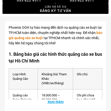
035 622 9511
035 622 9511
Liên hệ hỗ trợ
ĐĂNG KÝ TƯ VẤN
Phoenix OOH tự hào mang đến dịch vụ quảng cáo xe buýt tại
TP.HCM toàn diện, chuyên nghiệp nhất hiện nay. Để nhận
báo
giá quảng cáo xe buýt
tại TPHCM nhanh và chính xác nhất,
hãy liên hệ ngay chúng tôi nhé!
1. Bảng báo giá các hình thức quảng cáo xe bus
tại Hồ Chí Minh
Loại Hình
Khoảng Giá Tham
Ghi chú
Quảng Cáo
Khảo
(VNĐ/xe/tháng)
Quảng cáo
18.000.000 –
Chi phí chưa
Toàn Thân Xe
30.000.000
bao gồm VAT,
Xem thêm
(Full Body)
chi phí in ấn, thi
công, thiết kế.