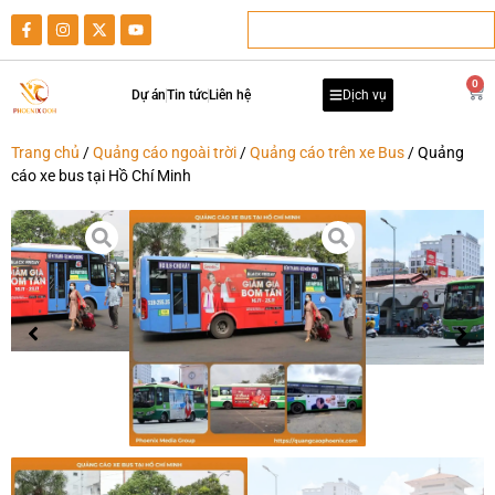
0
Dự án
Tin tức
Liên hệ
Dịch vụ
Trang chủ
/
Quảng cáo ngoài trời
/
Quảng cáo trên xe Bus
/ Quảng
cáo xe bus tại Hồ Chí Minh