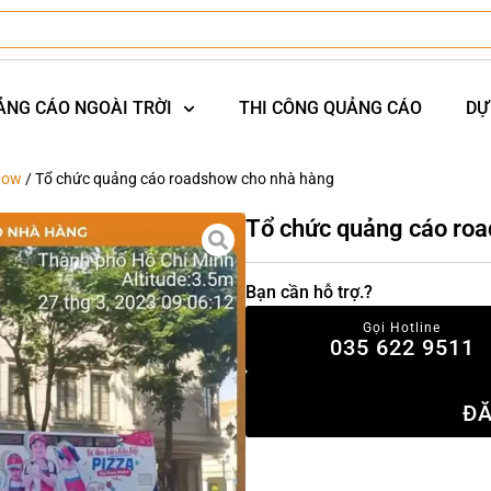
ẢNG CÁO NGOÀI TRỜI
THI CÔNG QUẢNG CÁO
DỰ
how
/ Tổ chức quảng cáo roadshow cho nhà hàng
Tổ chức quảng cáo ro
Bạn cần hỗ trợ.?
Gọi Hotline
035 622 9511
ĐĂ