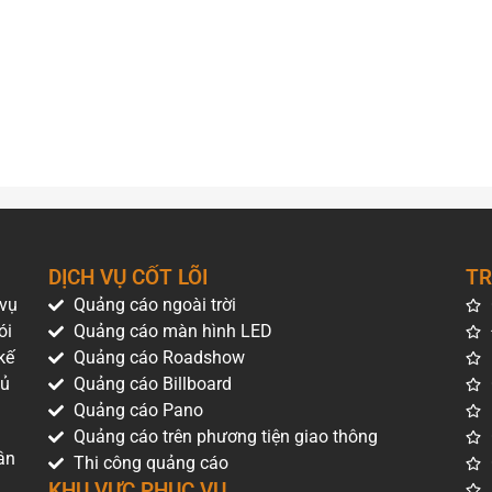
DỊCH VỤ CỐT LÕI
TR
 vụ
Quảng cáo ngoài trời
ói
Quảng cáo màn hình LED
kế
Quảng cáo Roadshow
hủ
Quảng cáo Billboard
Quảng cáo Pano
Quảng cáo trên phương tiện giao thông
 cho nhà hàng Domino’s Pizza
ân
Thi công quảng cáo
KHU VỰC PHỤC VỤ