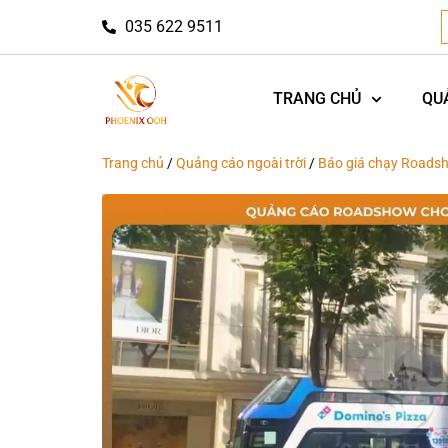
035 622 9511
TRANG CHỦ
QU
Trang chủ
/
Quảng cáo ngoài trời
/
Báo giá chạy Roads