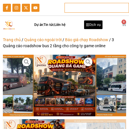
0
Dự án
Tin tức
Liên hệ
Dịch vụ
Trang chủ
/
Quảng cáo ngoài trời
/
Báo giá chạy Roadshow
/ 3
Quảng cáo roadshow bus 2 tầng cho công ty game online