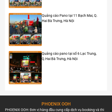
Impact
Quảng cáo Pano tại 11 Bạch Mai, Q.
Hai Bà Trưng, Hà Nội
Quảng cáo pano tại số 6 Lạc Trung,
Q.Hai Bà Trưng, Hà Nội
PHOENIX OOH
Chiến dịch roadshow bus 2 tầng cho game Zenless
PHOENIX OOH: Đơn vị hàng đầu cung cấp dịch vụ booking và thi
Zone Zero