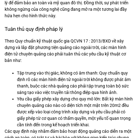
lý để đảm bảo an toàn và mỹ quan đô thị. Đồng thời, sự phát triển
không ngừng của công nghệ cũng đang mở ra một tương lai đầy
hứa hẹn cho hình thức này.
Tuân thủ quy định pháp lý
Theo Quy chuẩn kỹ thuật quốc gia QCVN 17 : 2013/BXD về xây
dựng và lắp đặt phương tiện quảng cáo ngoài trời, các màn hình
điện tử chuyên quảng cáo phải tuân thủ các yêu cầu kỹ thuật cơ
bản như:
Tập trung vào thị giác, không có âm thanh: Quy chuẩn quy
định rõ các màn hình điện tử ngoài trời không được phát âm
thanh, buộc các nhà quảng cáo phải tập trung toàn bộ sức
sáng tạo vào việc truyền tải thông điệp qua hình ảnh.
Yêu cầu giấy phép xây dựng cho quy mô lớn: Bất kỳ màn hình
chuyên quảng cáo nào có diện tích một mặt trên 20m2 đều
được xếp vào loại công trình xây dựng và yêu cầu phải có
giấy phép từ cơ quan có thẩm quyền, một yếu tố quan trọng
cần tính đến trong kế hoạch triển khai.
Các quy định này nhằm đảm bảo hoạt động quảng cáo diễn ra một
cách an toàn, có trật tự và hài hòa với không gian kiến trúc chung.