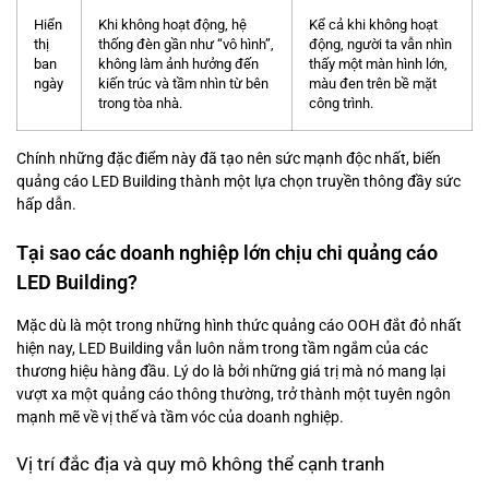
Hiển
Khi không hoạt động, hệ
Kể cả khi không hoạt
thị
thống đèn gần như “vô hình”,
động, người ta vẫn nhìn
ban
không làm ảnh hưởng đến
thấy một màn hình lớn,
ngày
kiến trúc và tầm nhìn từ bên
màu đen trên bề mặt
trong tòa nhà.
công trình.
Chính những đặc điểm này đã tạo nên sức mạnh độc nhất, biến
quảng cáo LED Building thành một lựa chọn truyền thông đầy sức
hấp dẫn.
Tại sao các doanh nghiệp lớn chịu chi quảng cáo
LED Building?
Mặc dù là một trong những hình thức quảng cáo OOH đắt đỏ nhất
hiện nay, LED Building vẫn luôn nằm trong tầm ngắm của các
thương hiệu hàng đầu. Lý do là bởi những giá trị mà nó mang lại
vượt xa một quảng cáo thông thường, trở thành một tuyên ngôn
mạnh mẽ về vị thế và tầm vóc của doanh nghiệp.
Vị trí đắc địa và quy mô không thể cạnh tranh