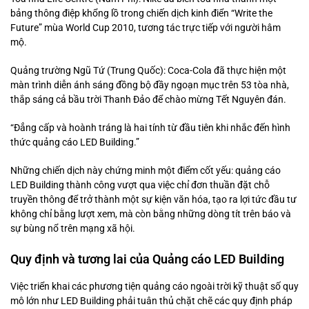
bảng thông điệp khổng lồ trong chiến dịch kinh điển “Write the
Future” mùa World Cup 2010, tương tác trực tiếp với người hâm
mộ.
Quảng trường Ngũ Tứ (Trung Quốc): Coca-Cola đã thực hiện một
màn trình diễn ánh sáng đồng bộ đầy ngoạn mục trên 53 tòa nhà,
thắp sáng cả bầu trời Thanh Đảo để chào mừng Tết Nguyên đán.
“Đẳng cấp và hoành tráng là hai tính từ đầu tiên khi nhắc đến hình
thức quảng cáo LED Building.”
Những chiến dịch này chứng minh một điểm cốt yếu: quảng cáo
LED Building thành công vượt qua việc chỉ đơn thuần đặt chỗ
truyền thông để trở thành một sự kiện văn hóa, tạo ra lợi tức đầu tư
không chỉ bằng lượt xem, mà còn bằng những dòng tít trên báo và
sự bùng nổ trên mạng xã hội.
Quy định và tương lai của Quảng cáo LED Building
Việc triển khai các phương tiện quảng cáo ngoài trời kỹ thuật số quy
mô lớn như LED Building phải tuân thủ chặt chẽ các quy định pháp