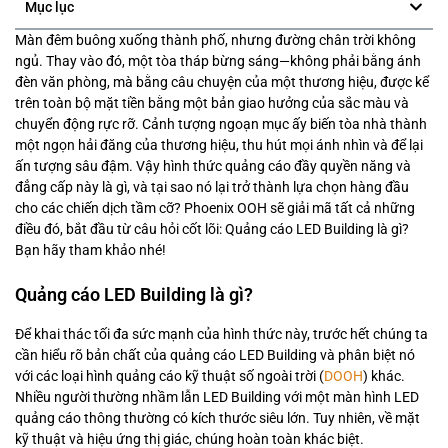
Mục lục
Màn đêm buông xuống thành phố, nhưng đường chân trời không
ngủ. Thay vào đó, một tòa tháp bừng sáng—không phải bằng ánh
đèn văn phòng, mà bằng câu chuyện của một thương hiệu, được kể
trên toàn bộ mặt tiền bằng một bản giao hưởng của sắc màu và
chuyển động rực rỡ. Cảnh tượng ngoạn mục ấy biến tòa nhà thành
một ngọn hải đăng của thương hiệu, thu hút mọi ánh nhìn và để lại
ấn tượng sâu đậm. Vậy hình thức quảng cáo đầy quyền năng và
đẳng cấp này là gì, và tại sao nó lại trở thành lựa chọn hàng đầu
cho các chiến dịch tầm cỡ? Phoenix OOH sẽ giải mã tất cả những
điều đó, bắt đầu từ câu hỏi cốt lõi: Quảng cáo LED Building là gì?
Bạn hãy tham khảo nhé!
Quảng cáo LED Building là gì?
Để khai thác tối đa sức mạnh của hình thức này, trước hết chúng ta
cần hiểu rõ bản chất của quảng cáo LED Building và phân biệt nó
với các loại hình quảng cáo kỹ thuật số ngoài trời (
DOOH
) khác.
Nhiều người thường nhầm lẫn LED Building với một màn hình LED
quảng cáo thông thường có kích thước siêu lớn. Tuy nhiên, về mặt
kỹ thuật và hiệu ứng thị giác, chúng hoàn toàn khác biệt.