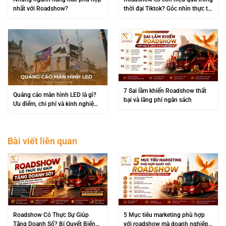
nhất với Roadshow?
thời đại Tiktok? Góc nhìn thực tế
từ các thương hiệu lớn
7 Sai lầm khiến Roadshow thất
Quảng cáo màn hình LED là gì?
bại và lãng phí ngân sách
Ưu điểm, chi phí và kinh nghiệm
triển khai hiệu quả
Bài viết liên quan
Roadshow Có Thực Sự Giúp
5 Mục tiêu marketing phù hợp
Tăng Doanh Số? Bí Quyết Biến
với roadshow mà doanh nghiệp