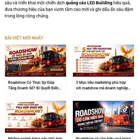
sâu và triển khai một chiến dịch
quảng cáo LED Building
hiệu quả,
đưa thương hiệu của bạn vươn tầm cao mới và ghi dấu ấn sâu đậm
trong lòng công chúng.
BÀI VIẾT MỚI NHẤT
Roadshow Có Thực Sự Giúp
5 Mục tiêu marketing phù hợp
Tăng Doanh Số? Bí Quyết Biến
với roadshow mà doanh nghiệp
“Đám Đông” Thành Lợi Nhuận
không nên bỏ qua
Khủng
Những ngành hàng nào phù hợp
Roadshow có còn hiệu quả trong