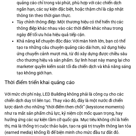
quảng cáo chỉ trong vài phút, phù hợp với các chiến dịch
ngắn hạn, các sự kiện đặc biệt, hoặc thậm chí là cập nhật
thông tin theo thời gian thực.
Tùy chỉnh thông điệp: Một thương hiệu có thể hiển thị các
thông điệp khác nhau vào các thời điểm khác nhau trong
ngày để tối ưu hóa hiệu quả tiếp cận.
Khả năng kể chuyện độc đáo: Với màn hình lớn, bạn có thể
tạo ra những câu chuyện quảng cáo dài hơn, sử dụng hiệu
ứng chuyển cảnh mượt mà, từ đó xây dựng được chiều sâu
cho thương hiệu và sản phẩm. Sự linh hoạt này mang lại cho
marketer quyền kiểm soát tối đa chiến dịch và khả năng sáng
tạo không giới hạn.
Thời điểm triển khai quảng cáo
Với mức chi phí này, LED Building không phải là công cụ cho các
chiến dịch duy trì liên tục. Thay vào đó, đây là một nước đi chiến
lược dành cho những “thời điểm then chốt” (keystone moments)
như ra mắt sản phẩm chủ lực, kỷ niệm cột mốc quan trọng, hay
hưởng ứng các sự kiện tầm cỡ quốc gia. Mục tiêu không chỉ là hiển
thị, mà là thống trị cuộc thảo luận, tạo ra giá trị truyền thông lan tỏa
(earned media) khổng lồ để biện minh cho mức đầu tư đắt đỏ.