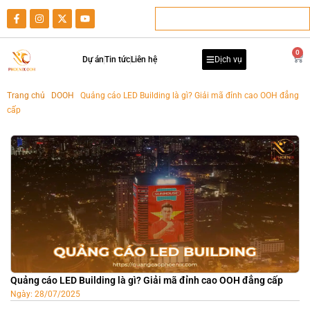
0
Dự án
Tin tức
Liên hệ
Dịch vụ
Trang chủ
-
DOOH
-
Quảng cáo LED Building là gì? Giải mã đỉnh cao OOH đẳng
cấp
Quảng cáo LED Building là gì? Giải mã đỉnh cao OOH đẳng cấp
Ngày:
28/07/2025