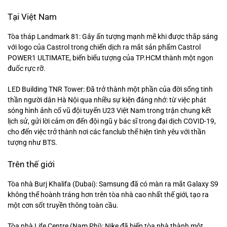
Tại Việt Nam
Tòa tháp Landmark 81: Gây ấn tượng mạnh mẽ khi được thắp sáng
với logo của Castrol trong chiến dịch ra mắt sản phẩm Castrol
POWER1 ULTIMATE, biến biểu tượng của TP.HCM thành một ngọn
đuốc rực rỡ.
LED Building TNR Tower: Đã trở thành một phần của đời sống tinh
thần người dân Hà Nội qua nhiều sự kiện đáng nhớ: từ việc phát
sóng hình ảnh cổ vũ đội tuyển U23 Việt Nam trong trận chung kết
lịch sử, gửi lời cảm ơn đến đội ngũ y bác sĩ trong đại dịch COVID-19,
cho đến việc trở thành nơi các fanclub thể hiện tình yêu với thần
tượng như BTS.
Trên thế giới
Tòa nhà Burj Khalifa (Dubai): Samsung đã có màn ra mắt Galaxy S9
không thể hoành tráng hơn trên tòa nhà cao nhất thế giới, tạo ra
một cơn sốt truyền thông toàn cầu.
Tòa nhà Life Centre (Nam Phi): Nike đã biến tòa nhà thành một