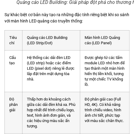
Quảng cáo LED Building: Giải pháp đột phá cho thương 
Sự khác biệt cơ bản này tạo ra những đặc tính riêng biệt khi so sánh
với màn hình LED quảng cáo truyền thống:
Tiêu
Quảng cáo LED Building
Màn hình LED Quảng
chí
(LED Strip/Dot)
cáo (LED Panel)
Cấu
Hệ thống các dải đèn LED
Được ghép từ các tấm
tạo
(LED strip) hoặc các điểm
module LED nhỏ hơn để
LED (pixel dot) riêng lẻ được
tạo thành một màn hình
lắp đặt trên mặt dựng tòa
hiển thị liền khối, tương
nhà.
tự một chiếc TV khổng
lồ.
Độ
Thấp hơn do khoảng cách
Độ phân giải cao (Full
phân
giữa các dải đèn khá xa. Phù
HD, 4K). Có khả năng
giải
hợp nhất để trình chiếu logo,
trình chiếu video, hình
text, hình ảnh đơn giản, và
ảnh chi tiết, phức tạp
các hiệu ứng màu sắc ấn
với màu sắc chân thực.
tượng.