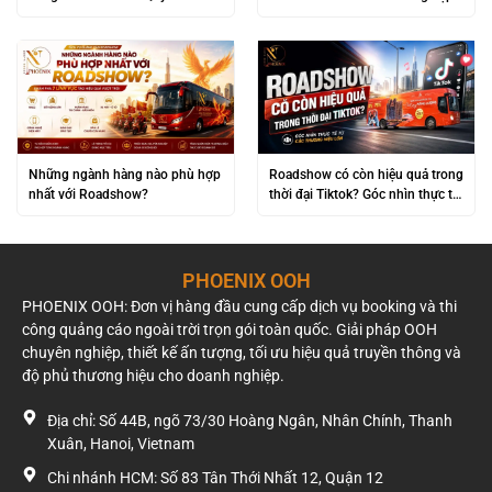
“Đám Đông” Thành Lợi Nhuận
không nên bỏ qua
Khủng
Những ngành hàng nào phù hợp
Roadshow có còn hiệu quả trong
nhất với Roadshow?
thời đại Tiktok? Góc nhìn thực tế
từ các thương hiệu lớn
PHOENIX OOH
PHOENIX OOH: Đơn vị hàng đầu cung cấp dịch vụ booking và thi
công quảng cáo ngoài trời trọn gói toàn quốc. Giải pháp OOH
chuyên nghiệp, thiết kế ấn tượng, tối ưu hiệu quả truyền thông và
độ phủ thương hiệu cho doanh nghiệp.
Địa chỉ: Số 44B, ngõ 73/30 Hoàng Ngân, Nhân Chính, Thanh
Xuân, Hanoi, Vietnam
Chi nhánh HCM: Số 83 Tân Thới Nhất 12, Quận 12