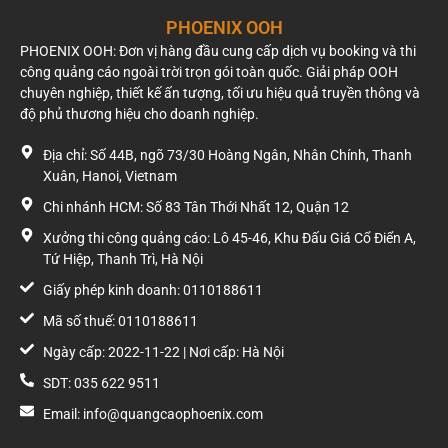
(Agency
và giải quyết
Fee)
phát sinh của
PHOENIX OOH
Agency.
PHOENIX OOH: Đơn vị hàng đầu cung cấp dịch vụ booking và thi
công quảng cáo ngoài trời trọn gói toàn quốc. Giải pháp OOH
Lưu ý: Ngoài báo giá theo từng hạng mục, nhiều đơn vị cung cấp
chuyên nghiệp, thiết kế ấn tượng, tối ưu hiệu quả truyền thông và
các gói dịch vụ trọn gói. Ví dụ, một gói roadshow cơ bản với 5-
độ phủ thương hiệu cho doanh nghiệp.
10 xe chạy trong nửa ngày (2-4 giờ) có thể bắt đầu từ 7-8 triệu
đồng, đã bao gồm các chi phí cơ bản như xe, nhân sự và trang
Địa chỉ: Số 44B, ngõ 73/30 Hoàng Ngân, Nhân Chính, Thanh
trí. Một chiến dịch mini với 10 xe trong 1 ngày có thể dao động
Xuân, Hanoi, Vietnam
từ 20-25 triệu đồng. Các doanh nghiệp nên liên hệ trực tiếp với
Chi nhánh HCM: Số 83 Tân Thới Nhất 12, Quận 12
các đơn vị tổ chức để nhận báo giá chính xác nhất.
Xưởng thi công quảng cáo: Lô 45-46, Khu Đấu Giá Cổ Điển A,
Tứ Hiệp, Thanh Trì, Hà Nội
Giấy phép kinh doanh: 0110188611
Mã số thuế: 0110188611
Ngày cấp: 2022-11-22 | Nơi cấp: Hà Nội
SDT: 035 622 9511
Email: info@quangcaophoenix.com