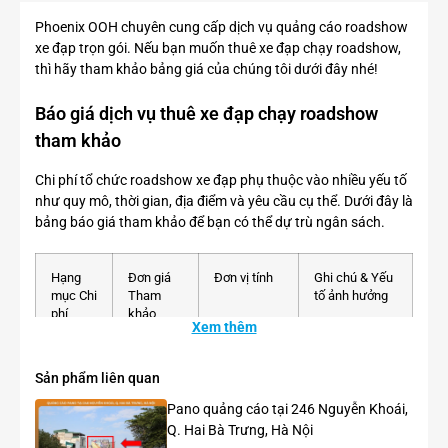
Phoenix OOH chuyên cung cấp dịch vụ quảng cáo roadshow
xe đạp trọn gói. Nếu bạn muốn thuê xe đạp chạy roadshow,
thì hãy tham khảo bảng giá của chúng tôi dưới đây nhé!
Báo giá dịch vụ thuê xe đạp chạy roadshow
tham khảo
Chi phí tổ chức roadshow xe đạp phụ thuộc vào nhiều yếu tố
như quy mô, thời gian, địa điểm và yêu cầu cụ thể. Dưới đây là
bảng báo giá tham khảo để bạn có thể dự trù ngân sách.
Hạng
Đơn giá
Đơn vị tính
Ghi chú & Yếu
mục Chi
Tham
tố ảnh hưởng
phí
khảo
Xem thêm
(VNĐ)
Sản phẩm liên quan
1. Thuê
20.000 –
/xe/ngày
Tùy thuộc loại
Xe Đạp
200.000
xe (ví dụ:
Pano quảng cáo tại 246 Nguyễn Khoái,
Đơn
Martin,
Q. Hai Bà Trưng, Hà Nội
Asama, xe