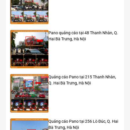
MTB, xe
thường), chất
lượng và uy tín
của nhà cung
cấp.
Pano quảng cáo tại 48 Thanh Nhàn, Q.
2. Trang
100.000
/xe
Bao gồm chi
Hai Bà Trưng, Hà Nội
Trí Xe
–
phí vật tư và
Đạp
900.000
thi công (dán
decal, cờ,
banner, giỏ
xe). Chi phí
thay đổi theo
độ phức tạp
Quảng cáo Pano tại 215 Thanh Nhàn,
của thiết kế.
Q. Hai Bà Trưng, Hà Nội
3. Thuê
150.000
/người/ngày
Biến động lớn
Nhân
–
tùy thuộc vào
sự
800.000
yêu cầu ngoại
PG/PB
hình, kinh
nghiệm, kỹ
năng giao tiếp
Quảng cáo Pano tại 256 Lò Đúc, Q. Hai
và thời lượng
Bà Trưng, Hà Nội
làm việc trong